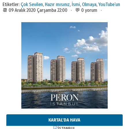
Etiketler:
Çok Sevilen
,
Hazır mısınız
,
İsmi
,
Olmaya
,
YouTube’un
📆 09 Aralık 2020 Çarşamba 22:00 · 💬 0 yorum ·
KARTAL'DA HAVA