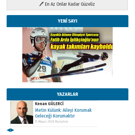
🖊 En Az Onlar Kadar Güzeliz
YENİ SAYI
Kenan GÜLERCİ
Metin Külünk: Aileyi Korumak
Geleceği Korumaktır
11 Mayıs 2026 Pazartesi
YAZARLAR
Kenan GÜLERCİ
Metin Külünk: Aileyi Korumak
Geleceği Korumaktır
11 Mayıs 2026 Pazartesi
◀
▶
Kenan GÜLERCİ