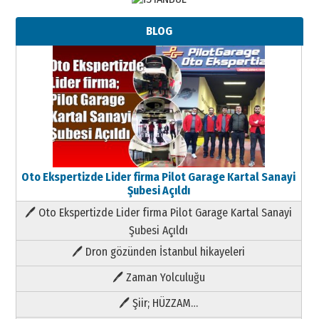
BLOG
Oto Ekspertizde Lider firma Pilot Garage Kartal Sanayi
Şubesi Açıldı
🖊 Oto Ekspertizde Lider firma Pilot Garage Kartal Sanayi
Şubesi Açıldı
🖊 Dron gözünden İstanbul hikayeleri
🖊 Zaman Yolculuğu
🖊 Şiir; HÜZZAM…