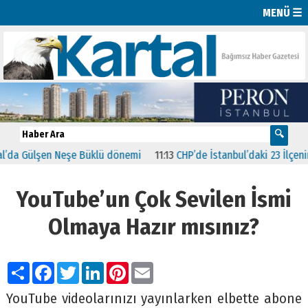
MENÜ ☰
 Gülşen Neşe Büklü dönemi
11:13
CHP’de İstanbul’daki 23 İlçenin Baş
YouTube’un Çok Sevilen İsmi
Olmaya Hazır mısınız?
Paylaş
Facebook
Twitter
LinkedIn
Pinterest
Email
YouTube videolarınızı yayınlarken elbette abone