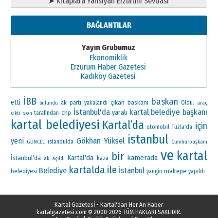
➤ Kitaplara Yansıyan Erzurum Sevdası
BAĞLANTILAR
Yayın Grubumuz
Ekonomiklik
Erzurum Haber Gazetesi
Kadıköy Gazetesi
İBB
baskan
etti
çıkan
ak parti
baskani
Oldu.
yakalandı
araç
bulundu
İstanbul'da
kartal belediye başkanı
yaralı
chp
tarafından
cikti
son
kartal belediyesi
Kartal’da
için
otomobil
Tuzla'da
istanbul
Gökhan Yüksel
yeni
istanbulda
Cumhurbaşkanı
GÜNCEL
ve
kartal
bir
Kartal'da
kamerada
İstanbul’da
ak
kaza
açıldı
kartalda
ile
Belediye
İstanbul
maltepe
belediyesi
yangin
yapıldı
Kartal Gazetesİ - Kartal'dan Her An Haber
kartalgazetesi.com
© 2000-2026 TÜM HAKLARI SAKLIDIR.