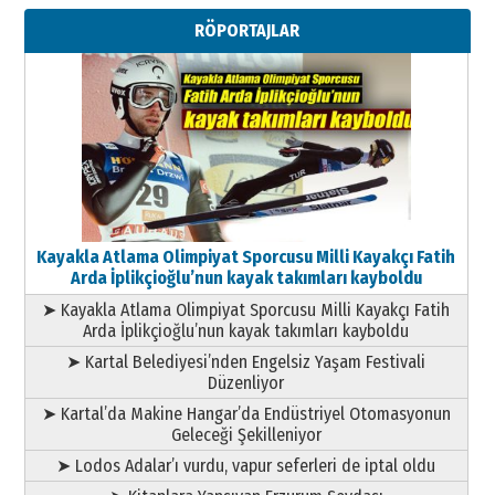
Metin Külünk: Aileyi Korumak
RÖPORTAJLAR
Geleceği Korumaktır
11 Mayıs 2026 Pazartesi
Kayakla Atlama Olimpiyat Sporcusu Milli Kayakçı Fatih
Arda İplikçioğlu’nun kayak takımları kayboldu
➤ Kayakla Atlama Olimpiyat Sporcusu Milli Kayakçı Fatih
Arda İplikçioğlu’nun kayak takımları kayboldu
➤ Kartal Belediyesi’nden Engelsiz Yaşam Festivali
Düzenliyor
➤ Kartal’da Makine Hangar’da Endüstriyel Otomasyonun
Geleceği Şekilleniyor
➤ Lodos Adalar’ı vurdu, vapur seferleri de iptal oldu