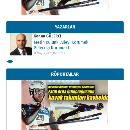
Kenan GÜLERCİ
Metin Külünk: Aileyi Korumak
Geleceği Korumaktır
11 Mayıs 2026 Pazartesi
YAZARLAR
Kenan GÜLERCİ
Metin Külünk: Aileyi Korumak
Geleceği Korumaktır
11 Mayıs 2026 Pazartesi
◀
▶
Kenan GÜLERCİ
Metin Külünk: Aileyi Korumak
RÖPORTAJLAR
Geleceği Korumaktır
11 Mayıs 2026 Pazartesi