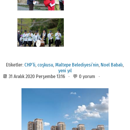
Etiketler:
CHP’li
,
coşkusu
,
Maltepe Belediyesi’nin
,
Noel Babalı
,
yeni yıl
📆 31 Aralık 2020 Perşembe 13:16 · 💬 0 yorum ·