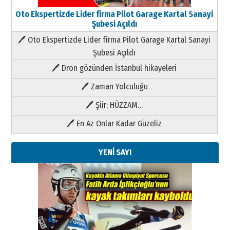
Oto Ekspertizde Lider firma Pilot Garage Kartal Sanayi
Şubesi Açıldı
🖊 Oto Ekspertizde Lider firma Pilot Garage Kartal Sanayi
Şubesi Açıldı
🖊 Dron gözünden İstanbul hikayeleri
🖊 Zaman Yolculuğu
🖊 Şiir; HÜZZAM…
🖊 En Az Onlar Kadar Güzeliz
YENİ SAYI