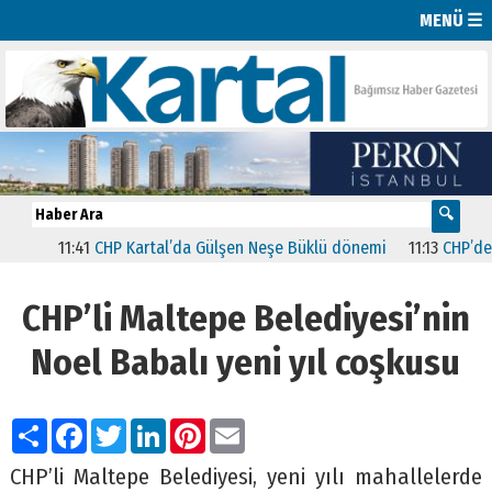
MENÜ ☰
11:41
CHP Kartal’da Gülşen Neşe Büklü dönemi
11:13
CHP’de İstanb
CHP’li Maltepe Belediyesi’nin
Noel Babalı yeni yıl coşkusu
Paylaş
Facebook
Twitter
LinkedIn
Pinterest
Email
CHP’li Maltepe Belediyesi, yeni yılı mahallelerde