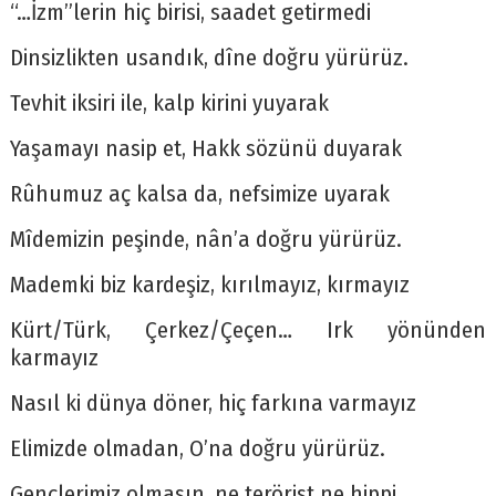
“…İzm”lerin hiç birisi, saadet getirmedi
Dinsizlikten usandık, dîne doğru yürürüz.
Tevhit iksiri ile, kalp kirini yuyarak
Yaşamayı nasip et, Hakk sözünü duyarak
Rûhumuz aç kalsa da, nefsimize uyarak
Mîdemizin peşinde, nân’a doğru yürürüz.
Mademki biz kardeşiz, kırılmayız, kırmayız
Kürt/Türk, Çerkez/Çeçen… Irk yönünden
karmayız
Nasıl ki dünya döner, hiç farkına varmayız
Elimizde olmadan, O’na doğru yürürüz.
Gençlerimiz olmasın, ne terörist ne hippi