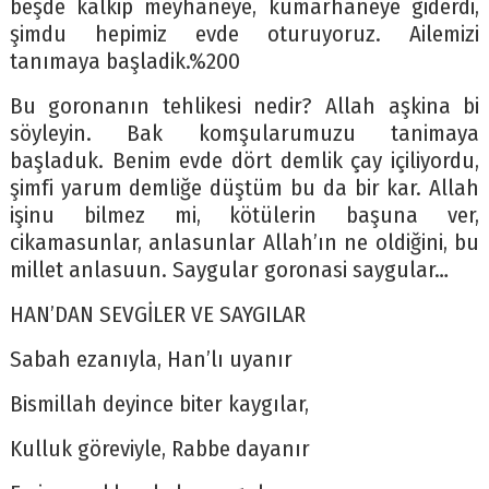
beşde kalkip meyhaneye, kumarhaneye giderdi,
şimdu hepimiz evde oturuyoruz. Ailemizi
tanımaya başladik.%200
Bu goronanın tehlikesi nedir? Allah aşkina bi
söyleyin. Bak komşularumuzu tanimaya
başladuk. Benim evde dört demlik çay içiliyordu,
şimfi yarum demliğe düştüm bu da bir kar. Allah
işinu bilmez mi, kötülerin başuna ver,
cikamasunlar, anlasunlar Allah’ın ne oldiğini, bu
millet anlasuun. Saygular goronasi saygular…
HAN’DAN SEVGİLER VE SAYGILAR
Sabah ezanıyla, Han’lı uyanır
Bismillah deyince biter kaygılar,
Kulluk göreviyle, Rabbe dayanır