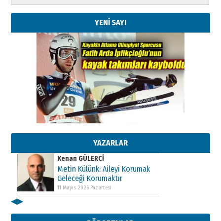
YENİ SAYI
Kenan GÜLERCİ
Metin Külünk: Aileyi Korumak
Geleceği Korumaktır
11 Mayıs 2026 Pazartesi
YAZARLAR
Kenan GÜLERCİ
Metin Külünk: Aileyi Korumak
Geleceği Korumaktır
11 Mayıs 2026 Pazartesi
◀
▶
Kenan GÜLERCİ
Metin Külünk: Aileyi Korumak