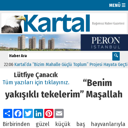
MENÜ ☰
Kartal’da “Bizim Mahalle Güçlü Toplum” Projesi Hayata Geçti
11:41
Lütfiye Çanacık
“Benim
Tüm yazıları için tıklayınız.
yakışıklı tekelerim” Maşallah
Paylaş
Facebook
Twitter
LinkedIn
Pinterest
Email
Birbirinden güzel küçük baş hayvanlarıyla