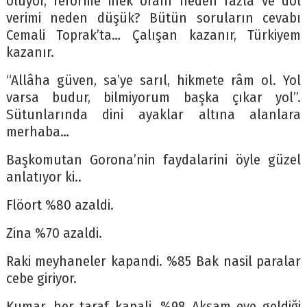
oluyor, reforme inek oranı neden fazla ve döl
verimi neden düşük? Bütün soruların cevabı
Cemali Toprak’ta… Çalışan kazanır, Türkiyem
kazanır.
“Allâha güven, sa’ye sarıl, hikmete râm ol. Yol
varsa budur, bilmiyorum başka çıkar yol”.
Sütunlarında dini ayaklar altına alanlara
merhaba…
Başkomutan Gorona’nin faydalarini öyle güzel
anlatıyor ki..
Flöort %80 azaldi.
Zina %70 azaldi.
Raki meyhaneler kapandi. %85 Bak nasil paralar
cebe giriyor.
Kumar, her taraf kapali. %98 Akşam eve geldiği