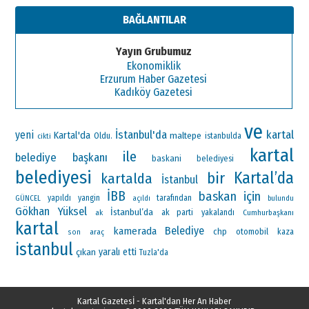
BAĞLANTILAR
Yayın Grubumuz
Ekonomiklik
Erzurum Haber Gazetesi
Kadıköy Gazetesi
ve
İstanbul'da
kartal
yeni
Kartal'da
maltepe
Oldu.
istanbulda
cikti
kartal
ile
belediye başkanı
baskani
belediyesi
belediyesi
Kartal’da
bir
kartalda
İstanbul
İBB
baskan
için
yapıldı
yangin
tarafından
GÜNCEL
açıldı
bulundu
Gökhan Yüksel
İstanbul’da
ak parti
ak
yakalandı
Cumhurbaşkanı
kartal
Belediye
kamerada
chp
otomobil
araç
kaza
son
istanbul
çıkan
yaralı
etti
Tuzla'da
Kartal Gazetesİ - Kartal'dan Her An Haber