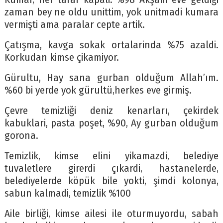
zaman bey ne oldu unittim, yok unitmadi kumara
vermişti ama paralar cepte artik.
Çatışma, kavga sokak ortalarinda %75 azaldi.
Korkudan kimse çikamiyor.
Gürultu, Hay sana gurban olduğum Allah’ım.
%60 bi yerde yok gürultü,herkes eve girmiş.
Çevre temizliği deniz kenarları, çekirdek
kabuklari, pasta poşet, %90, Ay gurban olduğum
gorona.
Temizlik, kimse elini yikamazdi, belediye
tuvaletlere girerdi çıkardi, hastanelerde,
belediyelerde köpük bile yokti, şimdi kolonya,
sabun kalmadi, temizlik %100
Aile birliği, kimse ailesi ile oturmuyordu, sabah