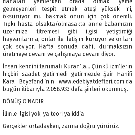
danaları yemlerken orada olmak, yeme
gelmeyenleri tespit etmek, ateşi yüksek mi,
öksürüyor mu bakmak onun için çok önemli.
Tıpkı hasta olsakta/olmasakta anne babamızın
üzerimize titremesi gibi ilgisi yetiştirdiği
hayvanlarına, onlar ile iletişim kuruyor ve onları
çok seviyor. Hafta sonuda dahil durmaksızın
üretmeye devam ve çalışmaya devam diyor.
İnsan kendini tanımalı Kuran’la… Çünkü izm’lerin
hiçbiri saadet getirmedi getirmezde Şair Hanifi
Kara Beyefendi’nin www.edebiyatdefteri.com’da
bugün itibarıyla 2.058.933 defa şiirleri okunmuş.
DÖNÜŞ O’NADIR
İlimle ilgisi yok, ya teori ya idd’a
Gerçekler ortadayken, zanna doğru yürürüz.