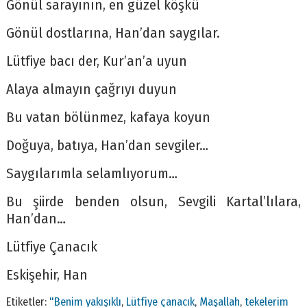
Gönül sarayının, en güzel köşkü
Gönül dostlarına, Han’dan saygılar.
Lütfiye bacı der, Kur’an’a uyun
Alaya almayın çağrıyı duyun
Bu vatan bölünmez, kafaya koyun
Doğuya, batıya, Han’dan sevgiler…
Saygılarımla selamlıyorum…
Bu şiirde benden olsun, Sevgili Kartal’lılara,
Han’dan…
Lütfiye Çanacık
Eskişehir, Han
Etiketler:
"Benim yakışıklı
,
Lütfiye çanacık
,
Maşallah
,
tekelerim