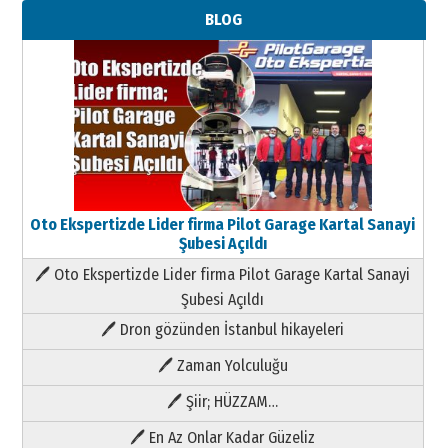
BLOG
Oto Ekspertizde Lider firma Pilot Garage Kartal Sanayi
Şubesi Açıldı
🖊 Oto Ekspertizde Lider firma Pilot Garage Kartal Sanayi
Şubesi Açıldı
🖊 Dron gözünden İstanbul hikayeleri
🖊 Zaman Yolculuğu
🖊 Şiir; HÜZZAM…
🖊 En Az Onlar Kadar Güzeliz