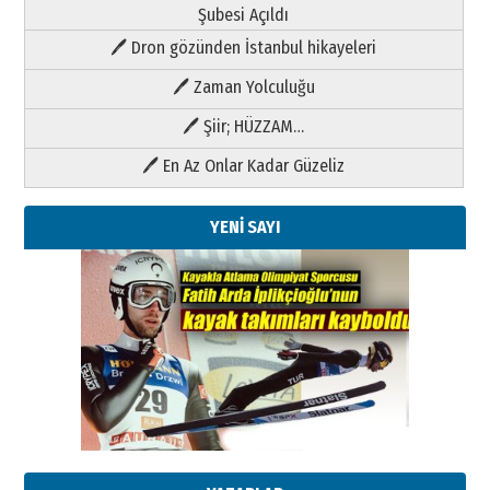
Şubesi Açıldı
🖊 Dron gözünden İstanbul hikayeleri
🖊 Zaman Yolculuğu
🖊 Şiir; HÜZZAM…
🖊 En Az Onlar Kadar Güzeliz
YENİ SAYI
Kenan GÜLERCİ
Metin Külünk: Aileyi Korumak
Geleceği Korumaktır
11 Mayıs 2026 Pazartesi