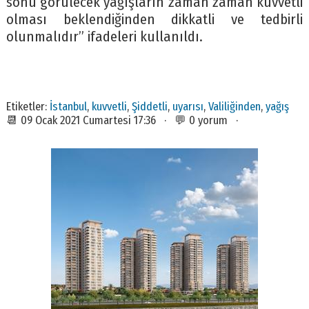
sonu görülecek yağışların zaman zaman kuvvetli
olması beklendiğinden dikkatli ve tedbirli
olunmalıdır” ifadeleri kullanıldı.
Etiketler:
İstanbul
,
kuvvetli
,
Şiddetli
,
uyarısı
,
Valiliğinden
,
yağış
📆 09 Ocak 2021 Cumartesi 17:36 · 💬 0 yorum ·