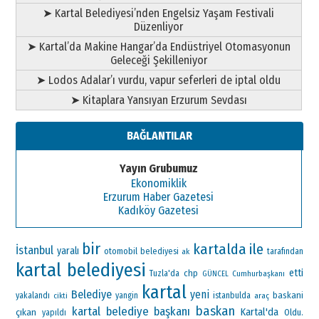
➤ Kartal Belediyesi’nden Engelsiz Yaşam Festivali
Düzenliyor
➤ Kartal’da Makine Hangar’da Endüstriyel Otomasyonun
Geleceği Şekilleniyor
➤ Lodos Adalar’ı vurdu, vapur seferleri de iptal oldu
➤ Kitaplara Yansıyan Erzurum Sevdası
BAĞLANTILAR
Yayın Grubumuz
Ekonomiklik
Erzurum Haber Gazetesi
Kadıköy Gazetesi
bir
kartalda
ile
İstanbul
yaralı
otomobil
belediyesi
ak
tarafından
kartal belediyesi
etti
chp
Tuzla'da
Cumhurbaşkanı
GÜNCEL
kartal
Belediye
yeni
baskani
yakalandı
yangin
istanbulda
araç
cikti
baskan
kartal belediye başkanı
Kartal'da
çıkan
Oldu.
yapıldı