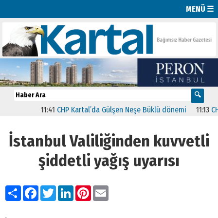
MENÜ ☰
11:41
CHP Kartal’da Gülşen Neşe Büklü dönemi
11:13
CHP’de
İstanbul Valiliğinden kuvvetli
şiddetli yağış uyarısı
Paylaş
Facebook
Twitter
LinkedIn
Pinterest
Email