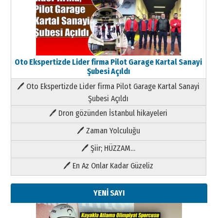
Oto Ekspertizde Lider firma Pilot Garage Kartal Sanayi
Şubesi Açıldı
🖊 Oto Ekspertizde Lider firma Pilot Garage Kartal Sanayi
Şubesi Açıldı
🖊 Dron gözünden İstanbul hikayeleri
🖊 Zaman Yolculuğu
🖊 Şiir; HÜZZAM…
🖊 En Az Onlar Kadar Güzeliz
YENİ SAYI