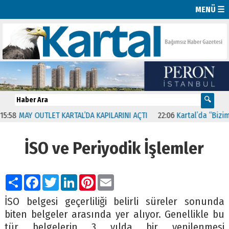
MENÜ ☰
58
MAY OUTLET KARTAL’DA KAPILARINI AÇTI
22:06
Kartal’da “Bizim M
İSO ve Periyodik İşlemler
Paylaş
Facebook
Twitter
LinkedIn
Pinterest
Email
İSO belgesi geçerliliği belirli süreler sonunda
biten belgeler arasında yer alıyor. Genellikle bu
tür belgelerin 3 yılda bir yenilenmesi