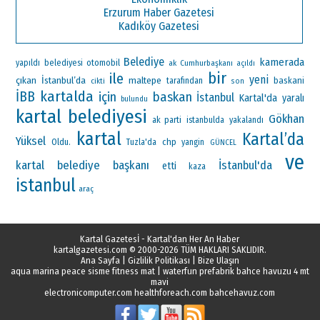
Erzurum Haber Gazetesi
Kadıköy Gazetesi
Belediye
kamerada
otomobil
yapıldı
belediyesi
ak
Cumhurbaşkanı
açıldı
bir
ile
yeni
çıkan
İstanbul’da
maltepe
baskani
tarafından
cikti
son
kartalda
İBB
için
baskan
İstanbul
Kartal'da
yaralı
bulundu
kartal belediyesi
Gökhan
ak parti
istanbulda
yakalandı
kartal
Kartal’da
Yüksel
Oldu.
chp
Tuzla'da
yangin
GÜNCEL
ve
kartal belediye başkanı
İstanbul'da
etti
kaza
istanbul
araç
Kartal Gazetesİ - Kartal'dan Her An Haber
kartalgazetesi.com
© 2000-2026 TÜM HAKLARI SAKLIDIR.
Ana Sayfa
|
Gizlilik Politikası
|
Bize Ulaşın
aqua marina peace sisme fitness mat
|
waterfun prefabrik bahce havuzu 4 mt
mavi
electronicomputer.com
healthforeach.com
bahcehavuz.com