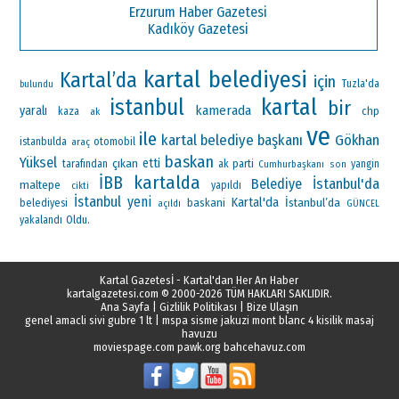
Erzurum Haber Gazetesi
Kadıköy Gazetesi
kartal belediyesi
Kartal’da
için
Tuzla'da
bulundu
kartal
istanbul
bir
kamerada
yaralı
chp
kaza
ak
ve
ile
kartal belediye başkanı
Gökhan
otomobil
istanbulda
araç
baskan
Yüksel
çıkan
etti
ak parti
tarafından
Cumhurbaşkanı
yangin
son
kartalda
İBB
İstanbul'da
Belediye
maltepe
yapıldı
cikti
İstanbul
yeni
Kartal'da
İstanbul’da
baskani
belediyesi
açıldı
GÜNCEL
Oldu.
yakalandı
Kartal Gazetesİ - Kartal'dan Her An Haber
kartalgazetesi.com
© 2000-2026 TÜM HAKLARI SAKLIDIR.
Ana Sayfa
|
Gizlilik Politikası
|
Bize Ulaşın
genel amacli sivi gubre 1 lt
|
mspa sisme jakuzi mont blanc 4 kisilik masaj
havuzu
moviespage.com
pawk.org
bahcehavuz.com