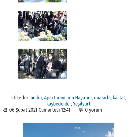
Etiketler:
anıldı
,
Apartmanı’nda Hayatını
,
dualarla
,
kartal
,
kaybedenler
,
Yeşilyurt
📆 06 Şubat 2021 Cumartesi 12:41 · 💬 0 yorum ·