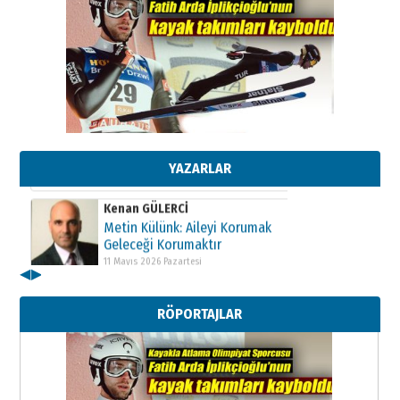
Kenan GÜLERCİ
Metin Külünk: Aileyi Korumak
Geleceği Korumaktır
11 Mayıs 2026 Pazartesi
YAZARLAR
Kenan GÜLERCİ
Metin Külünk: Aileyi Korumak
Geleceği Korumaktır
11 Mayıs 2026 Pazartesi
◀
▶
Kenan GÜLERCİ
Metin Külünk: Aileyi Korumak
RÖPORTAJLAR
Geleceği Korumaktır
11 Mayıs 2026 Pazartesi