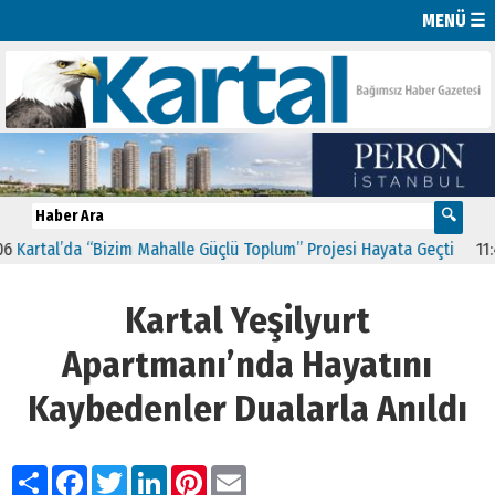
MENÜ ☰
al’da “Bizim Mahalle Güçlü Toplum” Projesi Hayata Geçti
11:41
CHP 
Kartal Yeşilyurt
Apartmanı’nda Hayatını
Kaybedenler Dualarla Anıldı
Paylaş
Facebook
Twitter
LinkedIn
Pinterest
Email