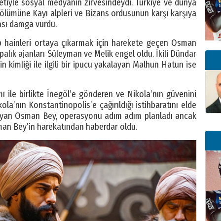
etiyle sosyal medyanın zirvesindeydi. Türkiye ve dünya
ölümüne Kayı alpleri ve Bizans ordusunun karşı karşıya
ası damga vurdu.
p hainleri ortaya çıkarmak için harekete geçen Osman
alık ajanları Süleyman ve Melik engel oldu. İkili Dündar
lin kimliği ile ilgili bir ipucu yakalayan Malhun Hatun ise
ı ile birlikte İnegöl’e gönderen ve Nikola’nın güvenini
a’nın Konstantinopolis’e çağırıldığı istihbaratını elde
nlayan Osman Bey, operasyonu adım adım planladı ancak
an Bey’in harekatından haberdar oldu.