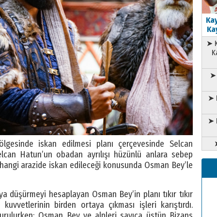
Kay
Kay
➤ K
K
➤ 
➤ 
➤ 
lgesinde iskan edilmesi planı çerçevesinde Selcan
elcan Hatun’un obadan ayrılışı hüzünlü anlara sebep
 hangi arazide iskan edileceği konusunda Osman Bey’le
ya düşürmeyi hesaplayan Osman Bey’in planı tıkır tıkır
kuvvetlerinin birden ortaya çıkması işleri karıştırdı.
 vurulurken; Osman Bey ve alpleri sayıca üstün Bizans