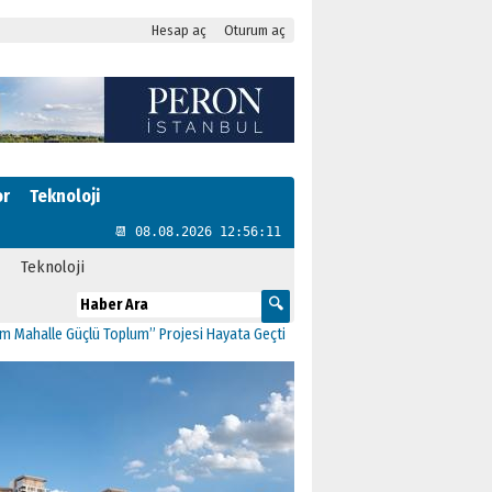
Hesap aç
Oturum aç
or
Teknoloji
📆 08.08.2026 12:56:12
Teknoloji
üçlü Toplum” Projesi Hayata Geçti
11:41
CHP Kartal’da Gülşen Neşe Büklü döne