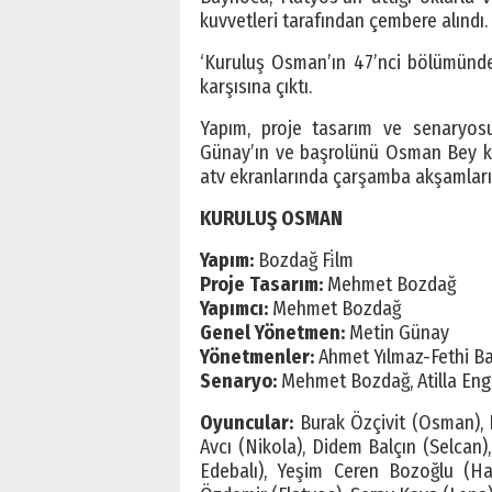
kuvvetleri tarafından çembere alındı.
‘Kuruluş Osman’ın 47’nci bölümünde
karşısına çıktı.
Yapım, proje tasarım ve senaryos
Günay’ın ve başrolünü Osman Bey kar
atv ekranlarında çarşamba akşamlar
KURULUŞ OSMAN
Yapım:
Bozdağ Fi̇lm
Proje Tasarım:
Mehmet Bozdağ
Yapımcı:
Mehmet Bozdağ
Genel Yönetmen:
Metin Günay
Yönetmenler:
Ahmet Yılmaz-Fethi B
Senaryo:
Mehmet Bozdağ, Atilla Eng
Oyuncular:
Burak Özçivit (Osman),
Avcı (Nikola), Didem Balçın (Selcan)
Edebalı), Yeşim Ceren Bozoğlu (Ha