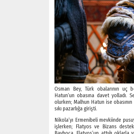
Osman Bey, Türk obalarının uç bö
Hatun’un obasına davet yolladı. S
olurken; Malhun Hatun ise obasının
sıkı pazarlığa girişti.
Nikola’yı Ermenibeli mevkiinde pusu
işlerken; Flatyos ve Bizans destek 
Bayhoca, Flatyos’un attığı oklarla