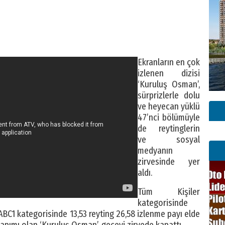
Ekranların en çok
izlenen dizisi
‘Kuruluş Osman’,
sürprizlerle dolu
ve heyecan yüklü
47’nci bölümüyle
de reytinglerin
ve sosyal
medyanın
zirvesinde yer
aldı.
Tüm Kişiler
kategorisinde
+ABC1 kategorisinde 13,53 reyting 26,58 izlenme payı elde