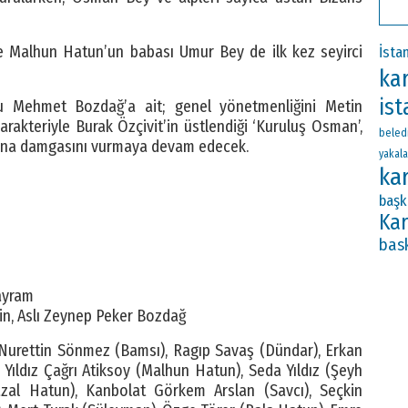
 Malhun Hatun’un babası Umur Bey de ilk kez seyirci
İsta
kar
ist
u Mehmet Bozdağ’a ait; genel yönetmenliğini Metin
akteriyle Burak Özçivit’in üstlendiği ‘Kuruluş Osman’,
beled
ına damgasını vurmaya devam edecek.
yakala
ka
başk
Kar
bas
ayram
in, Aslı Zeynep Peker Bozdağ
 Nurettin Sönmez (Bamsı), Ragıp Savaş (Dündar), Erkan
, Yıldız Çağrı Atiksoy (Malhun Hatun), Seda Yıldız (Şeyh
zal Hatun), Kanbolat Görkem Arslan (Savcı), Seçkin