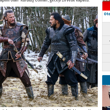
pımı olan ‘Kuruluş Osman’, geceyi zirvede kapattı.
Oto