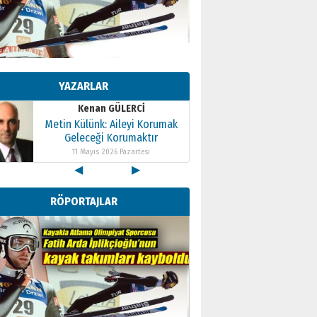
Kenan GÜLERCİ
Metin Külünk: Aileyi Korumak
Geleceği Korumaktır
YAZARLAR
11 Mayıs 2026 Pazartesi
Kenan GÜLERCİ
Metin Külünk: Aileyi Korumak
Geleceği Korumaktır
11 Mayıs 2026 Pazartesi
◀
▶
Kenan GÜLERCİ
Metin Külünk: Aileyi Korumak
RÖPORTAJLAR
Geleceği Korumaktır
11 Mayıs 2026 Pazartesi