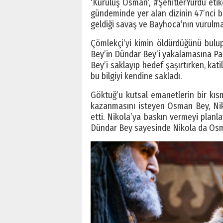
‘Kuruluş Osman’, #ŞehitlerYurdu etik
gündeminde yer alan dizinin 47’nci b
geldiği savaş ve Bayhoca’nın vurulm
Çömlekçi’yi kimin öldürdüğünü bulu
Bey’in Dündar Bey’i yakalamasına Pap
Bey’i saklayıp hedef şaşırtırken, kati
bu bilgiyi kendine sakladı.
Göktuğ’u kutsal emanetlerin bir kısm
kazanmasını isteyen Osman Bey, Nikol
etti. Nikola’ya baskın vermeyi pla
Dündar Bey sayesinde Nikola da Osm