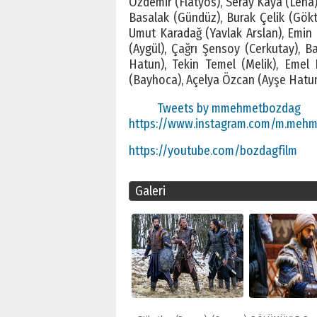
Özdemir (Flatyos), Seray Kaya (Lena)
Basalak (Gündüz), Burak Çelik (Gökt
Umut Karadağ (Yavlak Arslan), Emin 
(Aygül), Çağrı Şensoy (Cerkutay), 
Hatun), Tekin Temel (Melik), Emel
(Bayhoca), Açelya Özcan (Ayşe Hatun)
Tweets by mmehmetbozdag
https://www.instagram.com/m.meh
https://youtube.com/bozdagfilm
Galeri