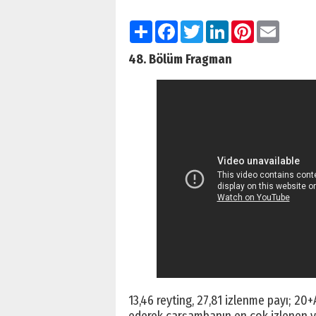
Paylaş
Facebook
Twitter
LinkedIn
Pinterest
Email
48. Bölüm Fragman
13,46 reyting, 27,81 izlenme payı; 20