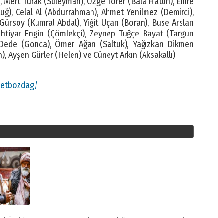
, Mert Turak (Süleyman), Özge Törer (Bala Hatun), Emre
uğ), Celal Al (Abdurrahman), Ahmet Yenilmez (Demirci),
Gürsoy (Kumral Abdal), Yiğit Uçan (Boran), Buse Arslan
Bahtiyar Engin (Çömlekçi), Zeynep Tuğçe Bayat (Targun
 Dede (Gonca), Ömer Ağan (Saltuk), Yağızkan Dikmen
, Ayşen Gürler (Helen) ve Cüneyt Arkın (Aksakallı)
metbozdag/