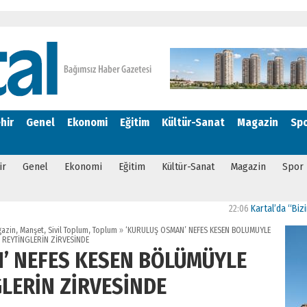
hir
Genel
Ekonomi
Eğitim
Kültür-Sanat
Magazin
Sp
ir
Genel
Ekonomi
Eğitim
Kültür-Sanat
Magazin
Spor
22:06
Kartal’da “Bizim Mahalle G
azin
,
Manşet
,
Sivil Toplum
,
Toplum
»
‘KURULUŞ OSMAN’ NEFES KESEN BÖLÜMÜYLE
REYTİNGLERİN ZİRVESİNDE
’ NEFES KESEN BÖLÜMÜYLE
LERİN ZİRVESİNDE