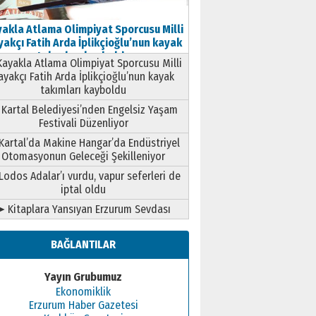
akla Atlama Olimpiyat Sporcusu Milli
akçı Fatih Arda İplikçioğlu’nun kayak
takımları kayboldu
ayakla Atlama Olimpiyat Sporcusu Milli
ayakçı Fatih Arda İplikçioğlu’nun kayak
takımları kayboldu
Kartal Belediyesi’nden Engelsiz Yaşam
Festivali Düzenliyor
Kartal’da Makine Hangar’da Endüstriyel
Otomasyonun Geleceği Şekilleniyor
Lodos Adalar’ı vurdu, vapur seferleri de
iptal oldu
➤ Kitaplara Yansıyan Erzurum Sevdası
BAĞLANTILAR
Yayın Grubumuz
Ekonomiklik
Erzurum Haber Gazetesi