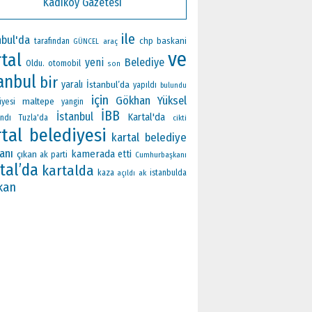
Kadıköy Gazetesi
ile
nbul'da
chp
baskani
tarafından
araç
GÜNCEL
ve
tal
yeni
Belediye
Oldu.
otomobil
son
anbul
bir
yaralı
İstanbul’da
yapıldı
bulundu
için
Gökhan Yüksel
maltepe
iyesi
yangin
İBB
İstanbul
Kartal'da
ndı
Tuzla'da
cikti
rtal belediyesi
kartal belediye
anı
kamerada
çıkan
etti
ak parti
Cumhurbaşkanı
tal’da
kartalda
kaza
ak
istanbulda
açıldı
kan