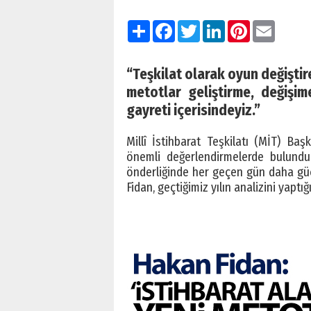
Paylaş
Facebook
Twitter
LinkedIn
Pinterest
Email
“Teşkilat olarak oyun değiştir
metotlar geliştirme, değişi
gayreti içerisindeyiz.”
Millî İstihbarat Teşkilatı (MİT) Ba
önemli değerlendirmelerde bulundu
önderliğinde her geçen gün daha güç
Fidan, geçtiğimiz yılın analizini yaptığ