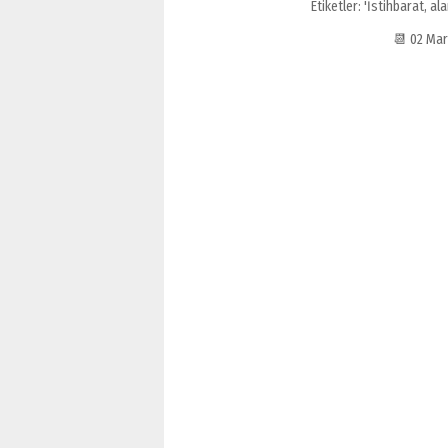
Etiketler:
'İstihbarat
,
ala
📆 02 Mar