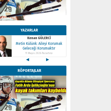
Kenan GÜLERCİ
Metin Külünk: Aileyi Korumak
Geleceği Korumaktır
YAZARLAR
11 Mayıs 2026 Pazartesi
Kenan GÜLERCİ
Metin Külünk: Aileyi Korumak
Geleceği Korumaktır
11 Mayıs 2026 Pazartesi
◀
▶
Kenan GÜLERCİ
Metin Külünk: Aileyi Korumak
RÖPORTAJLAR
Geleceği Korumaktır
11 Mayıs 2026 Pazartesi