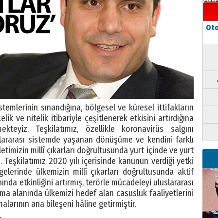
Oto
stemlerinin sınandığına, bölgesel ve küresel ittifakların
elik ve nitelik itibariyle çeşitlenerek etkisini artırdığına
teyiz. Teşkilatımız, özellikle koronavirüs salgını
lararası sistemde yaşanan dönüşüme ve kendini farklı
letimizin millî çıkarları doğrultusunda yurt içinde ve yurt
. Teşkilatımız 2020 yılı içerisinde kanunun verdiği yetki
elerinde ülkemizin millî çıkarları doğrultusunda aktif
nında etkinliğini artırmış, terörle mücadeleyi uluslararası
yma alanında ülkemizi hedef alan casusluk faaliyetlerini
malarının ana bileşeni hâline getirmiştir.