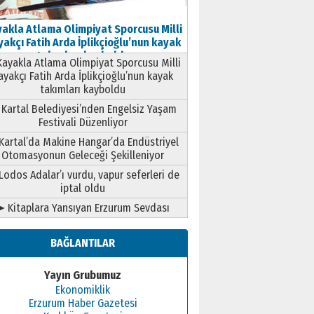
akla Atlama Olimpiyat Sporcusu Milli
akçı Fatih Arda İplikçioğlu’nun kayak
takımları kayboldu
ayakla Atlama Olimpiyat Sporcusu Milli
ayakçı Fatih Arda İplikçioğlu’nun kayak
takımları kayboldu
Kartal Belediyesi’nden Engelsiz Yaşam
Festivali Düzenliyor
Kartal’da Makine Hangar’da Endüstriyel
Otomasyonun Geleceği Şekilleniyor
Lodos Adalar’ı vurdu, vapur seferleri de
iptal oldu
➤ Kitaplara Yansıyan Erzurum Sevdası
BAĞLANTILAR
Yayın Grubumuz
Ekonomiklik
Erzurum Haber Gazetesi