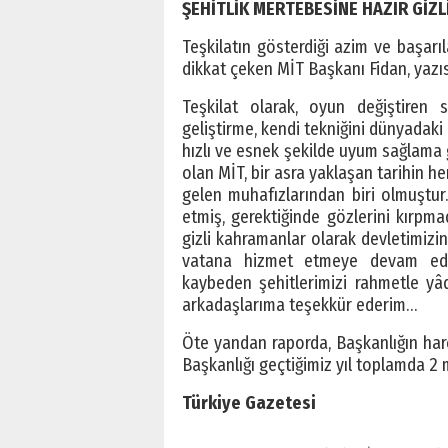
ŞEHİTLİK MERTEBESİNE HAZIR GİZ
Teşkilatın gösterdiği azim ve başarıl
dikkat çeken MİT Başkanı Fidan, yazıs
Teşkilat olarak, oyun değiştiren s
geliştirme, kendi tekniğini dünyadaki
hızlı ve esnek şekilde uyum sağlama g
olan MİT, bir asra yaklaşan tarihin 
gelen muhafızlarından biri olmuştur.
etmiş, gerektiğinde gözlerini kırpm
gizli kahramanlar olarak devletimiz
vatana hizmet etmeye devam edece
kaybeden şehitlerimizi rahmetle yâ
arkadaşlarıma teşekkür ederim…
Öte yandan raporda, Başkanlığın harc
Başkanlığı geçtiğimiz yıl toplamda 2 
Türkiye Gazetesi