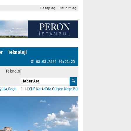
Hesap aç
Oturum aç
or
Teknoloji
📆 08.08.2026 06:21:26
Teknoloji
ti
11:41
CHP Kartal’da Gülşen Neşe Büklü dönemi
11:13
CHP’de İstanbul’daki 23