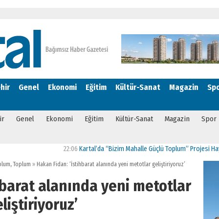
hir
Genel
Ekonomi
Eğitim
Kültür-Sanat
Magazin
Sp
ir
Genel
Ekonomi
Eğitim
Kültür-Sanat
Magazin
Spor
22:06
Kartal’da “Bizim Mahalle Güçlü Toplum” Projesi Hayata Geç
oplum
,
Toplum
»
Hakan Fidan: ‘İstihbarat alanında yeni metotlar geliştiriyoruz’
hbarat alanında yeni metotlar
liştiriyoruz’