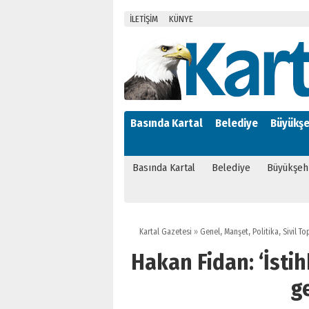
İLETİŞİM
KÜNYE
Basında Kartal
Belediye
Büyükşe
Basında Kartal
Belediye
Büyükşeh
Kartal Gazetesi
»
Genel
,
Manşet
,
Politika
,
Sivil T
Hakan Fidan: ‘İsti
ge