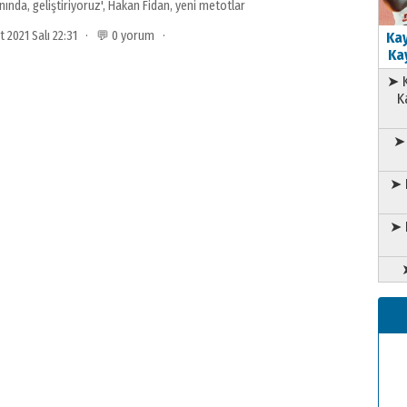
nında
,
geliştiriyoruz'
,
Hakan Fidan
,
yeni metotlar
t 2021 Salı 22:31 · 💬 0 yorum ·
Kay
Kay
➤ K
K
➤ 
➤ 
➤ 