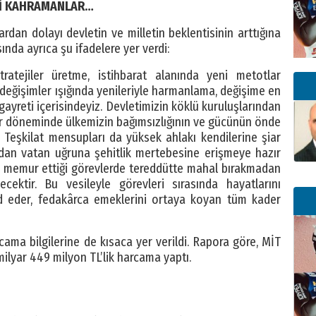
Lİ KAHRAMANLAR…
ardan dolayı devletin ve milletin beklentisinin arttığına
ında ayrıca şu ifadelere yer verdi:
tratejiler üretme, istihbarat alanında yeni metotlar
 değişimler ışığında yenileriyle harmanlama, değişime en
ayreti içerisindeyiz. Devletimizin köklü kuruluşlarından
her döneminde ülkemizin bağımsızlığının ve gücünün önde
 Teşkilat mensupları da yüksek ahlakı kendilerine şiar
adan vatan uğruna şehitlik mertebesine erişmeye hazır
in memur ettiği görevlerde tereddütte mahal bırakmadan
ktir. Bu vesileyle görevleri sırasında hayatlarını
d eder, fedakârca emeklerini ortaya koyan tüm kader
ama bilgilerine de kısaca yer verildi. Rapora göre, MİT
milyar 449 milyon TL’lik harcama yaptı.