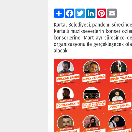
Paylaş
Facebook
Twitter
LinkedIn
Pinterest
Email
Kartal Belediyesi, pandemi sürecin
Kartallı müzikseverlerin konser özle
konserlerine, Mart ayı süresince d
organizasyonu ile gerçekleşecek ola
alacak.