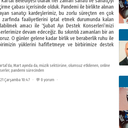
 “Kartal Belediyesi olarak her zaman sanatı ve sanatçıyı
rme çabası içerisinde olduk. Pandemi ile birlikte alınan
yan sanatçı kardeşlerimiz, bu zorlu süreçten en çok
e zarfında faaliyetlerini iptal etmek durumunda kalan
labilmek amacı ile ‘Şubat Ayı Destek Konserleri’mizi
nserlerimize devam edeceğiz. Bu sıkıntılı zamanları bir an
uz. O günler gelene kadar birlik ve beraberlik ruhu ile
birimizin yüklerini hafifletmeye ve birbirimize destek
artal’da
,
Mart ayında da
,
müzik sektörüne
,
olumsuz etkilenen
,
online
serler
,
pandemi sürecinden
021 Çarşamba 10:47 · 💬 0 yorum ·