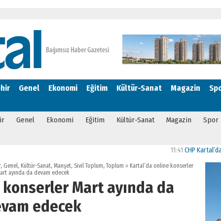
hir
Genel
Ekonomi
Eğitim
Kültür-Sanat
Magazin
Sp
ir
Genel
Ekonomi
Eğitim
Kültür-Sanat
Magazin
Spor
11:41
CHP Kartal’da Gülşen 
r
,
Genel
,
Kültür-Sanat
,
Manşet
,
Sivil Toplum
,
Toplum
»
Kartal’da online konserler
art ayında da devam edecek
e konserler Mart ayında da
evam edecek