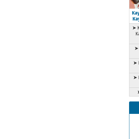
Kay
Kay
➤ K
K
➤ 
➤ 
➤ 