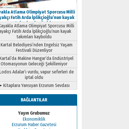
akla Atlama Olimpiyat Sporcusu Milli
akçı Fatih Arda İplikçioğlu’nun kayak
takımları kayboldu
ayakla Atlama Olimpiyat Sporcusu Milli
ayakçı Fatih Arda İplikçioğlu’nun kayak
takımları kayboldu
Kartal Belediyesi’nden Engelsiz Yaşam
Festivali Düzenliyor
Kartal’da Makine Hangar’da Endüstriyel
Otomasyonun Geleceği Şekilleniyor
Lodos Adalar’ı vurdu, vapur seferleri de
iptal oldu
➤ Kitaplara Yansıyan Erzurum Sevdası
BAĞLANTILAR
Yayın Grubumuz
Ekonomiklik
Erzurum Haber Gazetesi