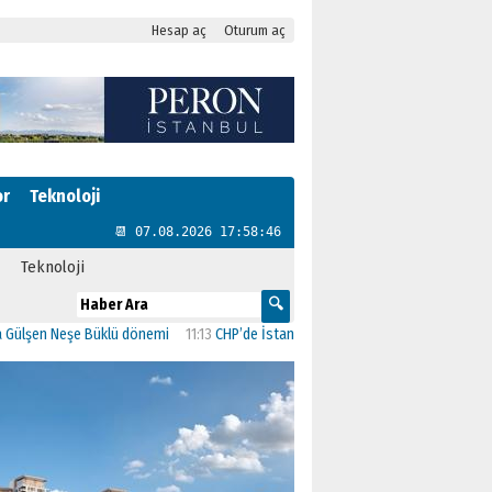
Hesap aç
Oturum aç
or
Teknoloji
📆 07.08.2026 17:58:47
Teknoloji
Neşe Büklü dönemi
11:13
CHP’de İstanbul’daki 23 İlçenin Başkanları Belli Oldu