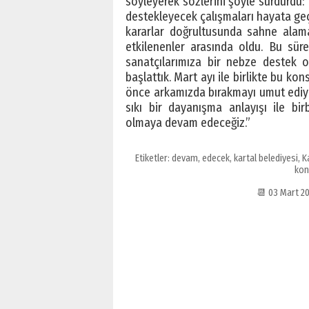
söyleyerek sözlerini şöyle sürdürdü:
destekleyecek çalışmaları hayata geçi
kararlar doğrultusunda sahne alama
etkilenenler arasında oldu. Bu sür
sanatçılarımıza bir nebze destek o
başlattık. Mart ayı ile birlikte bu ko
önce arkamızda bırakmayı umut ediyor
sıkı bir dayanışma anlayışı ile bir
olmaya devam edeceğiz.”
Etiketler:
devam
,
edecek
,
kartal belediyesi
,
K
kon
📆 03 Mart 2