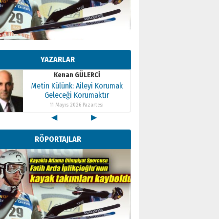
Kenan GÜLERCİ
Metin Külünk: Aileyi Korumak
Geleceği Korumaktır
YAZARLAR
11 Mayıs 2026 Pazartesi
Kenan GÜLERCİ
Metin Külünk: Aileyi Korumak
Geleceği Korumaktır
11 Mayıs 2026 Pazartesi
◀
▶
Kenan GÜLERCİ
Metin Külünk: Aileyi Korumak
RÖPORTAJLAR
Geleceği Korumaktır
11 Mayıs 2026 Pazartesi