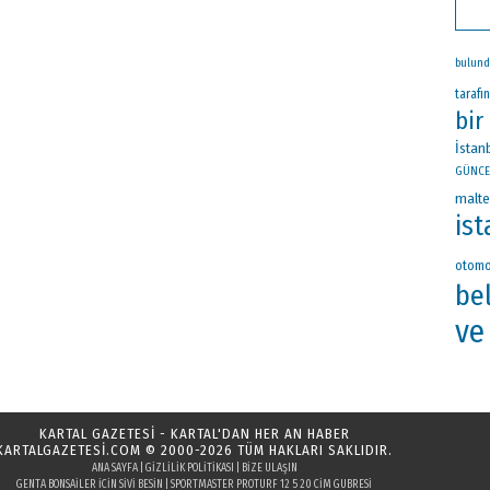
bulun
tarafı
bir
İstan
GÜNCE
malt
ist
otomo
be
ve
KARTAL GAZETESİ - KARTAL'DAN HER AN HABER
KARTALGAZETESI.COM
© 2000-2026 TÜM HAKLARI SAKLIDIR.
ANA SAYFA
|
GIZLILIK POLITIKASI
|
BIZE ULAŞIN
GENTA BONSAILER ICIN SIVI BESIN
|
SPORTMASTER PROTURF 12 5 20 CIM GUBRESI