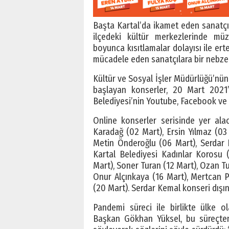
Başta Kartal’da ikamet eden sanatçı
ilçedeki kültür merkezlerinde müz
boyunca kısıtlamalar dolayısı ile er
mücadele eden sanatçılara bir nebze 
Kültür ve Sosyal İşler Müdürlüğü’nün
başlayan konserler, 20 Mart 2021
Belediyesi’nin Youtube, Facebook ve
Online konserler serisinde yer ala
Karadağ (02 Mart), Ersin Yılmaz (03
Metin Önderoğlu (06 Mart), Serdar 
Kartal Belediyesi Kadınlar Korosu 
Mart), Soner Turan (12 Mart), Ozan Tur
Onur Alçınkaya (16 Mart), Mertcan P
(20 Mart). Serdar Kemal konseri dışı
Pandemi süreci ile birlikte ülke o
Başkan Gökhan Yüksel, bu süreçten