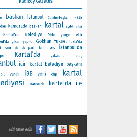
Kadıköy Gazetesi
baskan
İstanbul
Cumhurbaşkanı
kaza
du
kartal
kamerada
baskani
ndan
açıldı
cikti
Belediye
Kartal'da
etti
Oldu.
yangin
Gökhan Yüksel
bul’da
çıkan
yapıldı
Tuzla'da
İstanbul'da
ak parti
ak
belediyesi
L
son
Kartal’da
epe
yakalandı
araç
anbul
için
kartal belediye başkanı
kartal
İBB
yeni
yaralı
bil
chp
lediyesi
kartalda
ile
istanbulda
Bizi takip edin