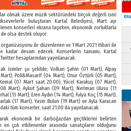
lar olmak üzere müzik sektöründeki birçok değerli ismi
Oto
ikseverlerle buluşturan Kartal Belediyesi, Mart ayı
telenen konserleri ekrana taşırken, ekonomik zorluklarla
de olsa destek oluyor.
 organizasyonu ile düzenlenen ve 1 Mart 2021 itibari ile
’e kadar devam edecek. Konserlerin tamamı, Kartal
 Twitter hesaplarından yayınlanacak.
cak isimler şu şekilde; Volkan Şahin (01 Mart), Alpay
 Mart), Poli&Masarif (04 Mart), Onur Öztürk (05 Mart),
Kemal (07 Mart saat 20.00), Yücel Karakuş (07 Mart),
(08 Mart), Aykut Şahan (09 Mart), Neriman Ulusu (11
hal (13 Mart), Eren Aydın (14 Mart), Fulya Koç (15 Mart),
arlak (17 Mart), Yasin Bulun (19 Mart) ve Ayla Karacan
ndaki tüm konserler, saat 21.00’da yayınlanacak.
larak ekonomik bir darboğazdan geçtiklerini belirten
 en çok etkilenenler arasında sanatçıların olduğunu