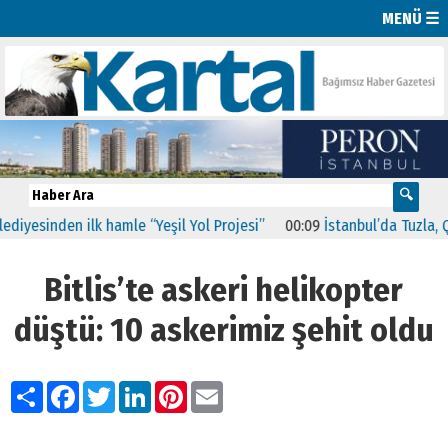
MENÜ ☰
en ilk hamle “Yeşil Yol Projesi”
00:09
İstanbul’da Tuzla, Çekmeköy 
Bitlis’te askeri helikopter
düştü: 10 askerimiz şehit oldu
Paylaş
Facebook
Twitter
LinkedIn
Pinterest
Email