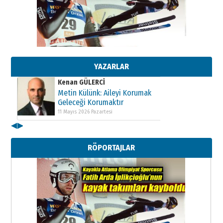
Kenan GÜLERCİ
Metin Külünk: Aileyi Korumak
Geleceği Korumaktır
11 Mayıs 2026 Pazartesi
YAZARLAR
Kenan GÜLERCİ
Metin Külünk: Aileyi Korumak
Geleceği Korumaktır
11 Mayıs 2026 Pazartesi
◀
▶
Kenan GÜLERCİ
Metin Külünk: Aileyi Korumak
RÖPORTAJLAR
Geleceği Korumaktır
11 Mayıs 2026 Pazartesi