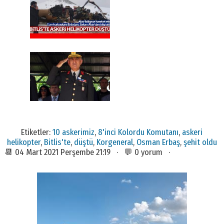
Etiketler:
10 askerimiz
,
8'inci Kolordu Komutanı
,
askeri
helikopter
,
Bitlis'te
,
düştü
,
Korgeneral
,
Osman Erbaş
,
şehit oldu
📆 04 Mart 2021 Perşembe 21:19 · 💬 0 yorum ·