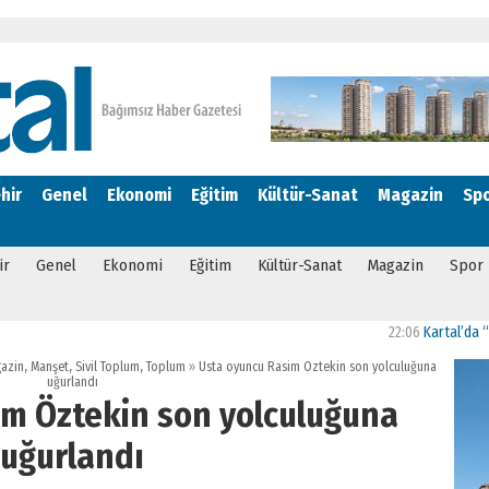
hir
Genel
Ekonomi
Eğitim
Kültür-Sanat
Magazin
Sp
ir
Genel
Ekonomi
Eğitim
Kültür-Sanat
Magazin
Spor
22:06
Kartal’da “Bizim Maha
azin
,
Manşet
,
Sivil Toplum
,
Toplum
»
Usta oyuncu Rasim Öztekin son yolculuğuna
uğurlandı
im Öztekin son yolculuğuna
uğurlandı