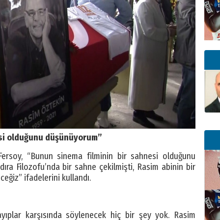
esi olduğunu düşünüyorum”
rsoy, “Bunun sinema filminin bir sahnesi olduğunu
ra Filozofu’nda bir sahne çekilmişti, Rasim abinin bir
ğiz” ifadelerini kullandı.
yıplar karşısında söylenecek hiç bir şey yok. Rasim