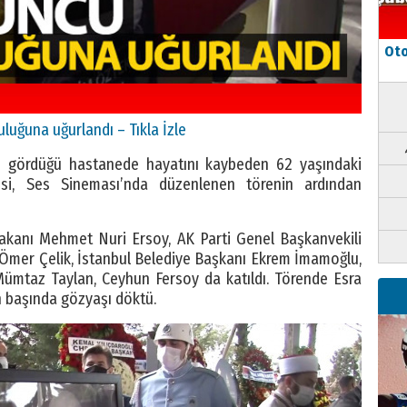
Oto
uğuna uğurlandı – Tıkla İzle
avi gördüğü hastanede hayatını kaybeden 62 yaşındaki
si, Ses Sineması’nda düzenlenen törenin ardından
akanı Mehmet Nuri Ersoy, AK Parti Genel Başkanvekili
Ömer Çelik, İstanbul Belediye Başkanı Ekrem İmamoğlu,
ümtaz Taylan, Ceyhun Fersoy da katıldı. Törende Esra
n başında gözyaşı döktü.