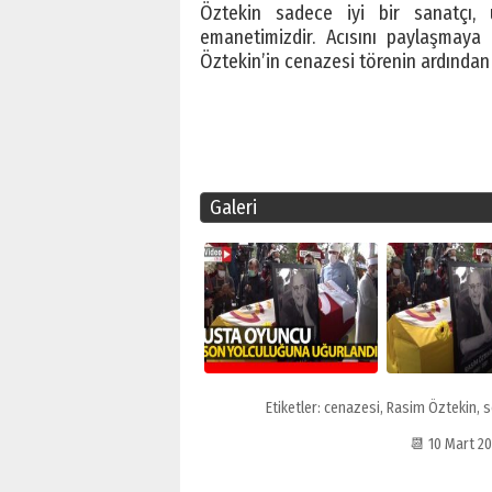
Öztekin sadece iyi bir sanatçı, u
emanetimizdir. Acısını paylaşmaya 
Öztekin’in cenazesi törenin ardından 
Galeri
Etiketler:
cenazesi
,
Rasim Öztekin
,
s
📆 10 Mart 