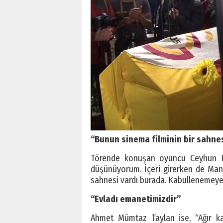
“Bunun sinema filminin bir sahn
Törende konuşan oyuncu Ceyhun Fe
düşünüyorum. İçeri girerken de Mandı
sahnesi vardı burada. Kabullenemeyece
“Evladı emanetimizdir”
Ahmet Mümtaz Taylan ise, “Ağır ka