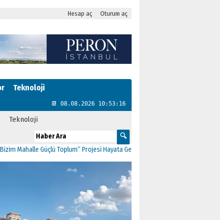
Hesap aç
Oturum aç
or
Teknoloji
📆 08.08.2026 10:53:17
Teknoloji
lle Güçlü Toplum” Projesi Hayata Geçti
11:41
CHP Kartal’da Gülşen Neşe Bükl