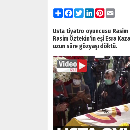
Paylaş
Facebook
Twitter
LinkedIn
Pinterest
Email
Usta tiyatro oyuncusu Rasim 
Rasim Öztekin’in eşi Esra Kaza
uzun süre gözyaşı döktü.