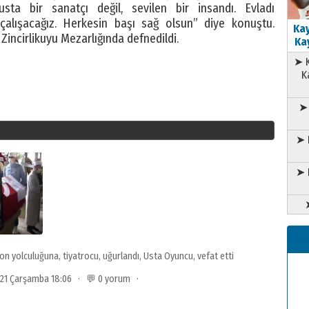
sta bir sanatçı değil, sevilen bir insandı. Evladı
çalışacağız. Herkesin başı sağ olsun” diye konuştu.
Kay
Zincirlikuyu Mezarlığında defnedildi.
Kay
➤ K
K
➤ 
➤ 
➤ 
on yolculuğuna
,
tiyatrocu
,
uğurlandı
,
Usta Oyuncu
,
vefat etti
2021 Çarşamba 18:06 · 💬 0 yorum ·