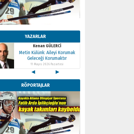
Kenan GÜLERCİ
Metin Külünk: Aileyi Korumak
Geleceği Korumaktır
YAZARLAR
11 Mayıs 2026 Pazartesi
Kenan GÜLERCİ
Metin Külünk: Aileyi Korumak
Geleceği Korumaktır
11 Mayıs 2026 Pazartesi
◀
▶
Kenan GÜLERCİ
Metin Külünk: Aileyi Korumak
RÖPORTAJLAR
Geleceği Korumaktır
11 Mayıs 2026 Pazartesi