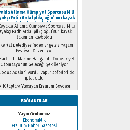
akla Atlama Olimpiyat Sporcusu Milli
akçı Fatih Arda İplikçioğlu’nun kayak
takımları kayboldu
ayakla Atlama Olimpiyat Sporcusu Milli
ayakçı Fatih Arda İplikçioğlu’nun kayak
takımları kayboldu
Kartal Belediyesi’nden Engelsiz Yaşam
Festivali Düzenliyor
Kartal’da Makine Hangar’da Endüstriyel
Otomasyonun Geleceği Şekilleniyor
Lodos Adalar’ı vurdu, vapur seferleri de
iptal oldu
➤ Kitaplara Yansıyan Erzurum Sevdası
BAĞLANTILAR
Yayın Grubumuz
Ekonomiklik
Erzurum Haber Gazetesi