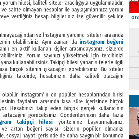
orum hilesi, kaliteli siteler aracılığıyla uygulanmalıdır.
 ve sahte olmayan hesaplar ile paylaşımlarınıza yorum
teye verdiğiniz hesap bilgileriniz ise güvenilir şekilde
Oto
ılmayacağından ve İnstagram yardımcı siteleri arasında
 emin olabilirsiniz. Aynı zaman da
instagram beğeni
m’ı en aktif kullanan kişiler arasındaysanız, sizlerde
abilirsiniz. Yorum sayınızı yükseltmek için tercihinizi
a kullanabilirsiniz. Takipçi hilesi yapan sitelerle ilgili
ıza birçok sitenin çıkacağını görebilirsiniz. Bu siteler
iğiniz takdirde, hesabınızın daha kaliteli olacağını
olabilir, İnstagram’ın en popüler hesaplarından birisi
hilesinin faydaları arasında kısa süre içerisinde birçok
yor. Hesabınızı takip eden birçok gerçek kullanıcının
 artacağını göreceksiniz. Gönderilerinizin daha fazla
agram takipçi hilesi
yöntemine başvurmalısınız.
 ve artan beğeni sayısı, sizlerin popüler olmanızı
de, sosyal hayat içerisinde de daha saygın bir konumda