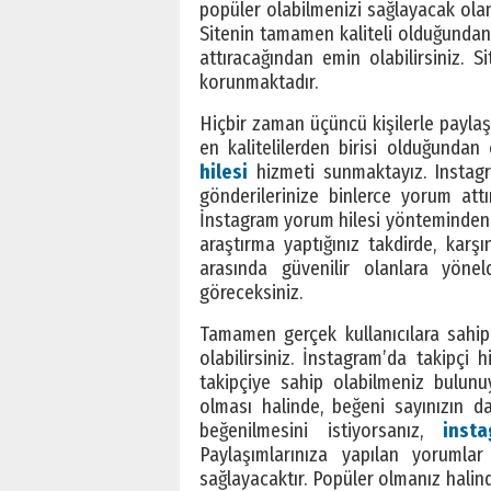
popüler olabilmenizi sağlayacak olan y
Sitenin tamamen kaliteli olduğundan
attıracağından emin olabilirsiniz. Si
korunmaktadır.
Hiçbir zaman üçüncü kişilerle paylaş
en kalitelilerden birisi olduğundan
hilesi
hizmeti sunmaktayız. Instagra
gönderilerinize binlerce yorum attır
İnstagram yorum hilesi yönteminden yan
araştırma yaptığınız takdirde, karşın
arasında güvenilir olanlara yöneld
göreceksiniz.
Tamamen gerçek kullanıcılara sahip 
olabilirsiniz. İnstagram’da takipçi 
takipçiye sahip olabilmeniz bulunu
olması halinde, beğeni sayınızın da
beğenilmesini istiyorsanız,
inst
Paylaşımlarınıza yapılan yorumlar
sağlayacaktır. Popüler olmanız halin