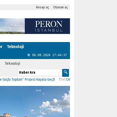
Hesap aç
Oturum aç
or
Teknoloji
📆 08.08.2026 17:44:37
Teknoloji
 Toplum” Projesi Hayata Geçti
11:41
CHP Kartal’da Gülşen Neşe Büklü dönemi