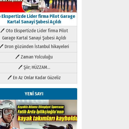
 Ekspertizde Lider firma Pilot Garage
Kartal Sanayi Şubesi Açıldı
🖊 Oto Ekspertizde Lider firma Pilot
Garage Kartal Sanayi Şubesi Açıldı
🖊 Dron gözünden İstanbul hikayeleri
🖊 Zaman Yolculuğu
🖊 Şiir; HÜZZAM…
🖊 En Az Onlar Kadar Güzeliz
YENİ SAYI
Kenan GÜLERCİ
Metin Külünk: Aileyi Korumak