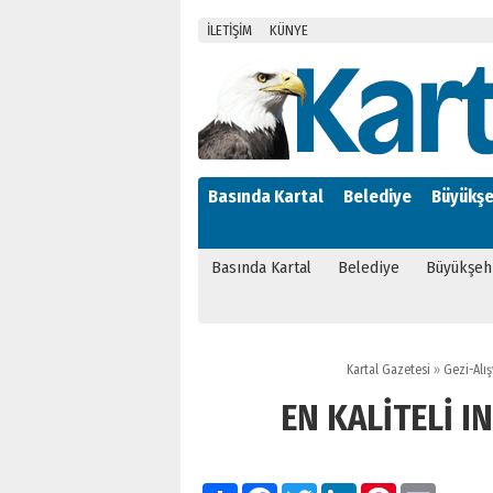
İLETİŞİM
KÜNYE
Basında Kartal
Belediye
Büyükşe
Basında Kartal
Belediye
Büyükşeh
Kartal Gazetesi
»
Gezi-Alış
EN KALİTELİ I
Paylaş
Facebook
Twitter
LinkedIn
Pinterest
Email