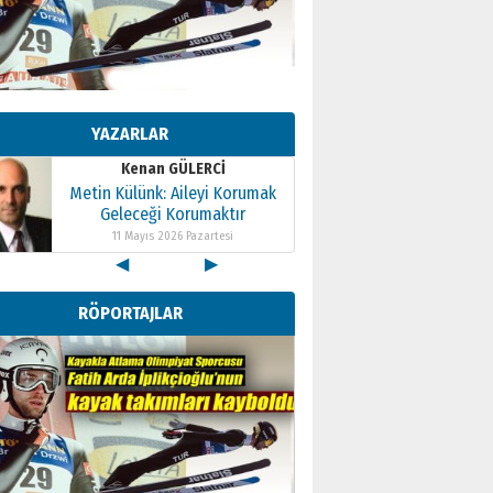
Geleceği Korumaktır
11 Mayıs 2026 Pazartesi
Kenan GÜLERCİ
Metin Külünk: Aileyi Korumak
Geleceği Korumaktır
YAZARLAR
11 Mayıs 2026 Pazartesi
Kenan GÜLERCİ
Metin Külünk: Aileyi Korumak
Geleceği Korumaktır
11 Mayıs 2026 Pazartesi
◀
▶
RÖPORTAJLAR