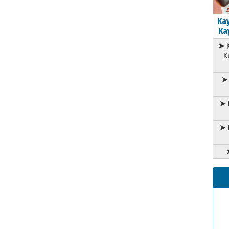
Kay
Kay
➤ K
K
➤ 
➤ 
➤ 