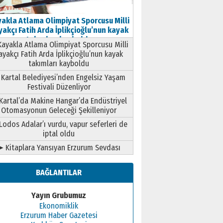
akla Atlama Olimpiyat Sporcusu Milli
akçı Fatih Arda İplikçioğlu’nun kayak
takımları kayboldu
ayakla Atlama Olimpiyat Sporcusu Milli
ayakçı Fatih Arda İplikçioğlu’nun kayak
takımları kayboldu
Kartal Belediyesi’nden Engelsiz Yaşam
Festivali Düzenliyor
Kartal’da Makine Hangar’da Endüstriyel
Otomasyonun Geleceği Şekilleniyor
Lodos Adalar’ı vurdu, vapur seferleri de
iptal oldu
➤ Kitaplara Yansıyan Erzurum Sevdası
BAĞLANTILAR
Yayın Grubumuz
Ekonomiklik
Erzurum Haber Gazetesi