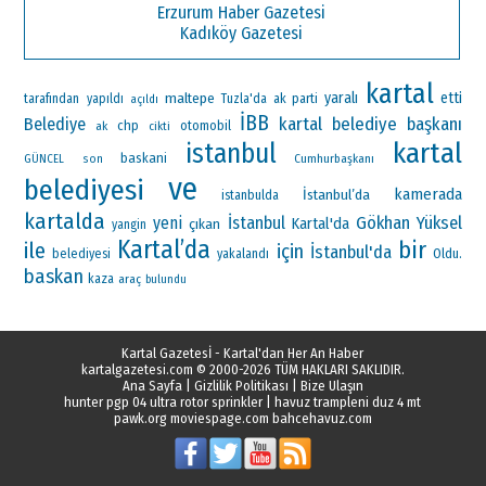
Erzurum Haber Gazetesi
Kadıköy Gazetesi
kartal
maltepe
yaralı
etti
ak parti
tarafından
yapıldı
Tuzla'da
açıldı
İBB
kartal belediye başkanı
Belediye
chp
otomobil
ak
cikti
kartal
istanbul
baskani
Cumhurbaşkanı
GÜNCEL
son
ve
belediyesi
kamerada
İstanbul’da
istanbulda
kartalda
Gökhan Yüksel
yeni
İstanbul
Kartal'da
çıkan
yangin
Kartal’da
bir
ile
için
İstanbul'da
Oldu.
belediyesi
yakalandı
baskan
kaza
araç
bulundu
Kartal Gazetesİ - Kartal'dan Her An Haber
kartalgazetesi.com
© 2000-2026 TÜM HAKLARI SAKLIDIR.
Ana Sayfa
|
Gizlilik Politikası
|
Bize Ulaşın
hunter pgp 04 ultra rotor sprinkler
|
havuz trampleni duz 4 mt
pawk.org
moviespage.com
bahcehavuz.com