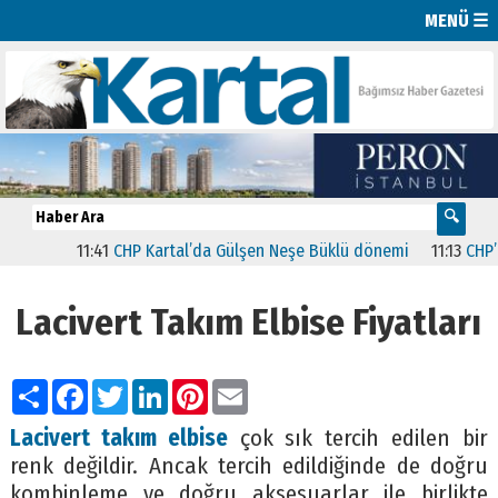
MENÜ ☰
11:41
CHP Kartal’da Gülşen Neşe Büklü dönemi
11:13
CHP’de İs
Lacivert Takım Elbise Fiyatları
Paylaş
Facebook
Twitter
LinkedIn
Pinterest
Email
Lacivert takım elbise
çok sık tercih edilen bir
renk değildir. Ancak tercih edildiğinde de doğru
kombinleme ve doğru aksesuarlar ile birlikte