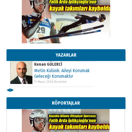
Kenan GÜLERCİ
Metin Külünk: Aileyi Korumak
Geleceği Korumaktır
11 Mayıs 2026 Pazartesi
YAZARLAR
Kenan GÜLERCİ
Metin Külünk: Aileyi Korumak
Geleceği Korumaktır
11 Mayıs 2026 Pazartesi
◀
▶
Kenan GÜLERCİ
Metin Külünk: Aileyi Korumak
RÖPORTAJLAR
Geleceği Korumaktır
11 Mayıs 2026 Pazartesi