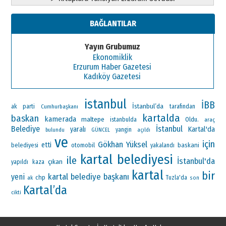
BAĞLANTILAR
Yayın Grubumuz
Ekonomiklik
Erzurum Haber Gazetesi
Kadıköy Gazetesi
istanbul
İBB
İstanbul’da
ak parti
Cumhurbaşkanı
tarafından
kartalda
baskan
kamerada
maltepe
Oldu.
istanbulda
araç
Belediye
İstanbul
Kartal'da
yaralı
yangin
bulundu
GÜNCEL
açıldı
ve
için
Gökhan Yüksel
etti
otomobil
baskani
belediyesi
yakalandı
kartal belediyesi
ile
İstanbul'da
çıkan
yapıldı
kaza
kartal
bir
kartal belediye başkanı
yeni
chp
ak
Tuzla'da
son
Kartal’da
cikti