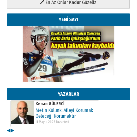
🖊 En Az Onlar Kadar Güzeliz
YENİ SAYI
Kenan GÜLERCİ
Metin Külünk: Aileyi Korumak
Geleceği Korumaktır
11 Mayıs 2026 Pazartesi
Kenan GÜLERCİ
Metin Külünk: Aileyi Korumak
Geleceği Korumaktır
YAZARLAR
11 Mayıs 2026 Pazartesi
Kenan GÜLERCİ
Metin Külünk: Aileyi Korumak
Geleceği Korumaktır
11 Mayıs 2026 Pazartesi
◀
▶