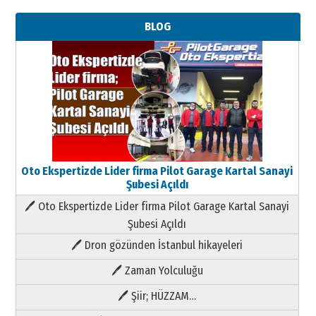
BLOG
Oto Ekspertizde Lider firma Pilot Garage Kartal Sanayi
Şubesi Açıldı
🖊 Oto Ekspertizde Lider firma Pilot Garage Kartal Sanayi
Şubesi Açıldı
🖊 Dron gözünden İstanbul hikayeleri
🖊 Zaman Yolculuğu
🖊 Şiir; HÜZZAM…