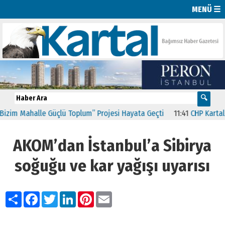
MENÜ ☰
m Mahalle Güçlü Toplum” Projesi Hayata Geçti
11:41
CHP Kartal’da 
AKOM’dan İstanbul’a Sibirya
soğuğu ve kar yağışı uyarısı
Paylaş
Facebook
Twitter
LinkedIn
Pinterest
Email