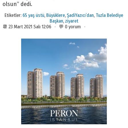
olsun” dedi.
Etiketler:
65 yaş üstü
,
Büyüklere
,
ŞadiYazıcı’dan
,
Tuzla Belediye
Başkan
,
ziyaret
📆 23 Mart 2021 Salı 12:06 · 💬 0 yorum ·