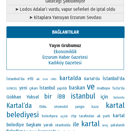
Geleceği Şekilleniyor
➤ Lodos Adalar’ı vurdu, vapur seferleri de iptal oldu
➤ Kitaplara Yansıyan Erzurum Sevdası
BAĞLANTILAR
Yayın Grubumuz
Ekonomiklik
Erzurum Haber Gazetesi
Kadıköy Gazetesi
kartalda
İstanbul'da
Kartal'da
İstanbul’da
etti
ak
son
cikti
ve
baskan
yeni
İstanbul
çıkan
maltepe
yapıldı
Tuzla'da
GÜNCEL
istanbul
bir
İBB
için
Gökhan Yüksel
bulundu
kartal
Kartal’da
Oldu.
otomobil
yangin
kaza
belediyesi
kartal
chp
ak parti
belediyesi
tarafından
açıldı
kartal
ile
belediye başkanı
yaralı
istanbulda
araç
yakalandı