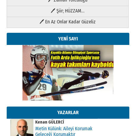
🖊 Şiir; HÜZZAM…
🖊 En Az Onlar Kadar Güzeliz
YENİ SAYI
Kenan GÜLERCİ
Metin Külünk: Aileyi Korumak
Geleceği Korumaktır
11 Mayıs 2026 Pazartesi
YAZARLAR
Kenan GÜLERCİ
Metin Külünk: Aileyi Korumak
Geleceği Korumaktır