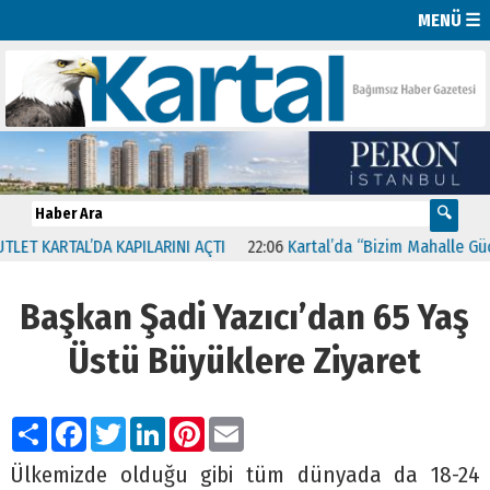
MENÜ ☰
KARTAL’DA KAPILARINI AÇTI
22:06
Kartal’da “Bizim Mahalle Güçlü T
Başkan Şadi Yazıcı’dan 65 Yaş
Üstü Büyüklere Ziyaret
Paylaş
Facebook
Twitter
LinkedIn
Pinterest
Email
Ülkemizde olduğu gibi tüm dünyada da 18-24