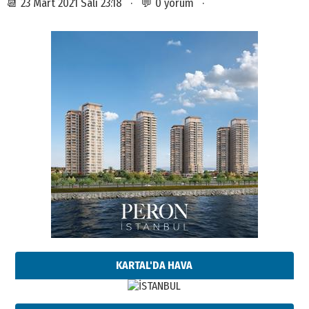
📆 23 Mart 2021 Salı 23:18 · 💬 0 yorum ·
KARTAL'DA HAVA