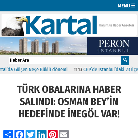
MENÜ ☰
a Gülşen Neşe Büklü dönemi
11:13
CHP’de İstanbul’daki 23 İlçenin B
TÜRK OBALARINA HABER
SALINDI: OSMAN BEY’İN
HEDEFİNDE İNEGÖL VAR!
Paylaş
Facebook
Twitter
LinkedIn
Pinterest
Email