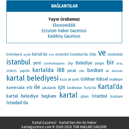
BAĞLANTILAR
Yayın Grubumuz
Ekonomiklik
Erzurum Haber Gazetesi
Kadıköy Gazetesi
ve
Kartal'da
İstanbul’da
otomobil
Oldu.
belediyesi
istanbulda
açıldı
son
istanbul
bir
yeni
Belediye
chp
Cumhurbaşkanı
yangin
araç
kartalda
İBB
baskan
yaralı
yapıldı
ak
GÜNCEL
cikti
bulundu
kartal belediyesi
Gökhan Yüksel
maltepe
ak parti
kaza
Kartal’da
ile
için
kamerada
etti
yakalandı
tarafından
Tuzla'da
kartal
kartal belediye başkanı
İstanbul
çıkan
baskani
İstanbul'da
Kartal Gazetesİ - Kartal'dan Her An Haber
kartalgazetesi.com
© 2000-2026 TÜM HAKLARI SAKLIDIR.