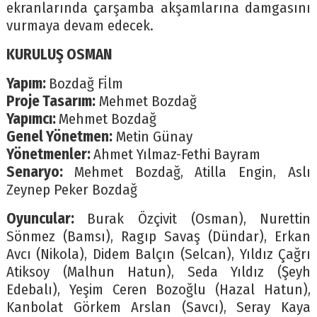
ekranlarında çarşamba akşamlarına damgasını
vurmaya devam edecek.
KURULUŞ OSMAN
Yapım:
Bozdağ Fi̇lm
Proje Tasarım:
Mehmet Bozdağ
Yapımcı:
Mehmet Bozdağ
Genel Yönetmen:
Metin Günay
Yönetmenler:
Ahmet Yılmaz-Fethi Bayram
Senaryo:
Mehmet Bozdağ, Atilla Engin, Aslı
Zeynep Peker Bozdağ
Oyuncular:
Burak Özçivit (Osman), Nurettin
Sönmez (Bamsı), Ragıp Savaş (Dündar), Erkan
Avcı (Nikola), Didem Balçın (Selcan), Yıldız Çağrı
Atiksoy (Malhun Hatun), Seda Yıldız (Şeyh
Edebalı), Yeşim Ceren Bozoğlu (Hazal Hatun),
Kanbolat Görkem Arslan (Savcı), Seray Kaya