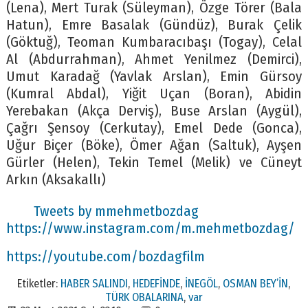
(Lena), Mert Turak (Süleyman), Özge Törer (Bala
Hatun), Emre Basalak (Gündüz), Burak Çelik
(Göktuğ), Teoman Kumbaracıbaşı (Togay), Celal
Al (Abdurrahman), Ahmet Yenilmez (Demirci),
Umut Karadağ (Yavlak Arslan), Emin Gürsoy
(Kumral Abdal), Yiğit Uçan (Boran), Abidin
Yerebakan (Akça Derviş), Buse Arslan (Aygül),
Çağrı Şensoy (Cerkutay), Emel Dede (Gonca),
Uğur Biçer (Böke), Ömer Ağan (Saltuk), Ayşen
Gürler (Helen), Tekin Temel (Melik) ve Cüneyt
Arkın (Aksakallı)
Tweets by mmehmetbozdag
https://www.instagram.com/m.mehmetbozdag/
https://youtube.com/bozdagfilm
Etiketler:
HABER SALINDI
,
HEDEFİNDE
,
İNEGÖL
,
OSMAN BEY’İN
,
TÜRK OBALARINA
,
var