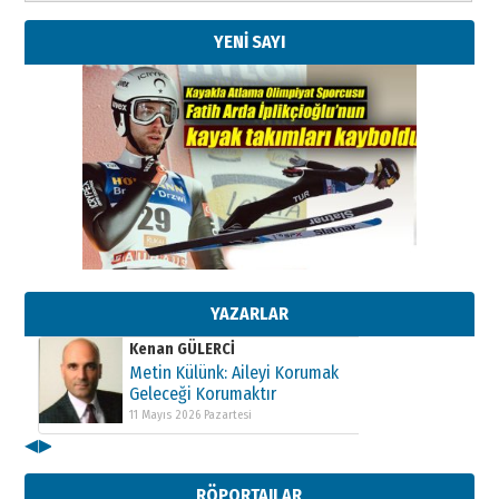
YENİ SAYI
Kenan GÜLERCİ
Metin Külünk: Aileyi Korumak
Geleceği Korumaktır
11 Mayıs 2026 Pazartesi
YAZARLAR
Kenan GÜLERCİ
Metin Külünk: Aileyi Korumak
Geleceği Korumaktır
11 Mayıs 2026 Pazartesi
◀
▶
Kenan GÜLERCİ
Metin Külünk: Aileyi Korumak
RÖPORTAJLAR