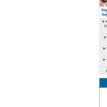
Kay
Kay
➤ K
K
➤ 
➤ 
➤ 