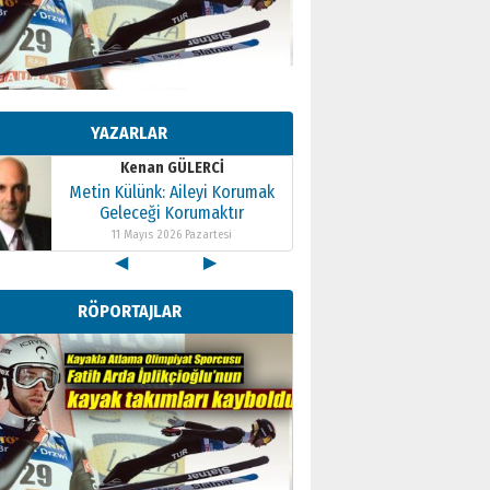
Kenan GÜLERCİ
Metin Külünk: Aileyi Korumak
Geleceği Korumaktır
YAZARLAR
11 Mayıs 2026 Pazartesi
Kenan GÜLERCİ
Metin Külünk: Aileyi Korumak
Geleceği Korumaktır
11 Mayıs 2026 Pazartesi
◀
▶
Kenan GÜLERCİ
Metin Külünk: Aileyi Korumak
RÖPORTAJLAR
Geleceği Korumaktır
11 Mayıs 2026 Pazartesi