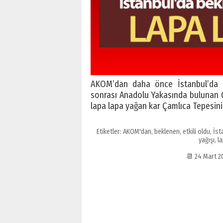
AKOM’dan daha önce İstanbul’da kar
sonrası Anadolu Yakasında bulunan Ça
lapa lapa yağan kar Çamlıca Tepesin
Etiketler:
AKOM'dan
,
beklenen
,
etkili oldu
,
İst
yağışı
,
la
📆 24 Mart 