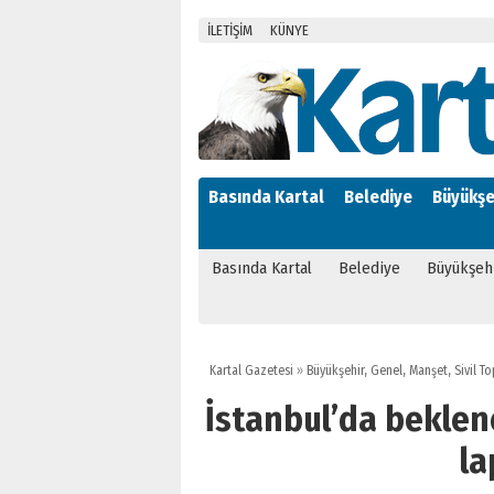
İLETİŞİM
KÜNYE
Basında Kartal
Belediye
Büyükşe
Basında Kartal
Belediye
Büyükşeh
Kartal Gazetesi
»
Büyükşehir
,
Genel
,
Manşet
,
Sivil T
İstanbul’da beklene
la