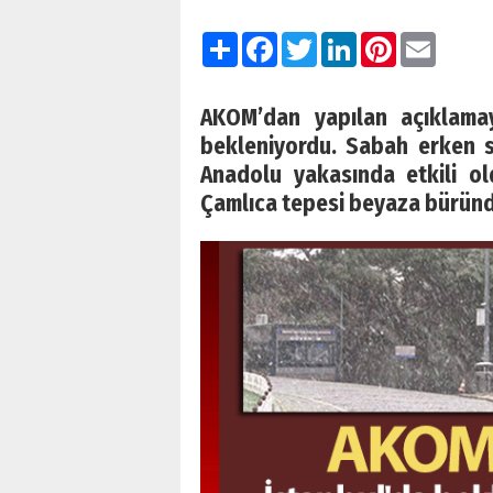
Paylaş
Facebook
Twitter
LinkedIn
Pinterest
Email
AKOM’dan yapılan açıklamay
bekleniyordu. Sabah erken s
Anadolu yakasında etkili ol
Çamlıca tepesi beyaza büründ