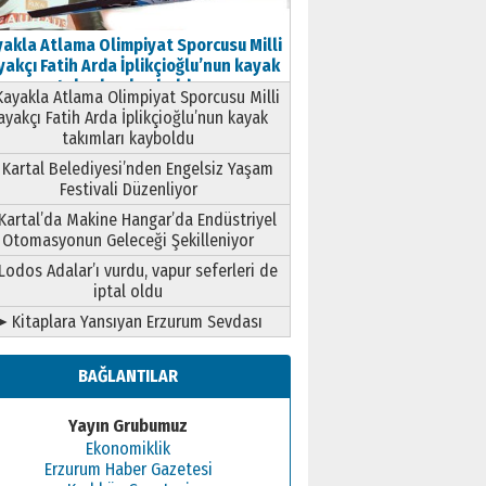
akla Atlama Olimpiyat Sporcusu Milli
akçı Fatih Arda İplikçioğlu’nun kayak
takımları kayboldu
ayakla Atlama Olimpiyat Sporcusu Milli
ayakçı Fatih Arda İplikçioğlu’nun kayak
takımları kayboldu
Kartal Belediyesi’nden Engelsiz Yaşam
Festivali Düzenliyor
Kartal’da Makine Hangar’da Endüstriyel
Otomasyonun Geleceği Şekilleniyor
Lodos Adalar’ı vurdu, vapur seferleri de
iptal oldu
➤ Kitaplara Yansıyan Erzurum Sevdası
BAĞLANTILAR
Yayın Grubumuz
Ekonomiklik
Erzurum Haber Gazetesi