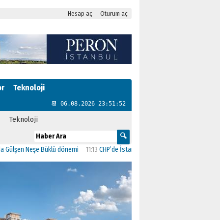
Hesap aç
Oturum aç
or
Teknoloji
📆 06.08.2026 23:51:53
Teknoloji
n Neşe Büklü dönemi
11:13
CHP’de İstanbul’daki 23 İlçenin Başkanları Belli Oldu