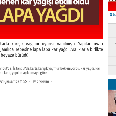
Oto
la karışık yağmur uyarısı yapılmıştı. Yapılan uyarı
mlıca Tepesine lapa lapa kar yağdı. Aralıklarla birlikte
i beyaza bürüdü.
anbul'da
,
İstanbul'da karla karışık yağmur bekleniyordu
,
kar yağdı
,
kar
pa lapa
,
yapılan açıklamaya göre
2021 Çarşamba 11:55 · 💬 0 yorum ·