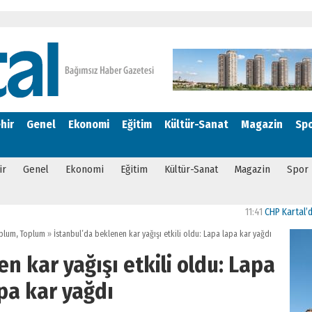
hir
Genel
Ekonomi
Eğitim
Kültür-Sanat
Magazin
Sp
ir
Genel
Ekonomi
Eğitim
Kültür-Sanat
Magazin
Spor
11:41
CHP Kartal’da Gülşe
oplum
,
Toplum
»
İstanbul’da beklenen kar yağışı etkili oldu: Lapa lapa kar yağdı
n kar yağışı etkili oldu: Lapa
pa kar yağdı