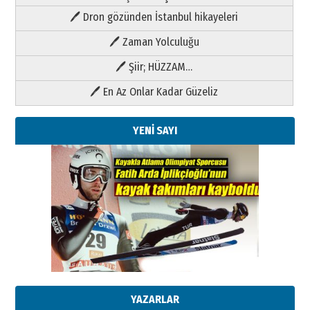
🖊 Dron gözünden İstanbul hikayeleri
🖊 Zaman Yolculuğu
🖊 Şiir; HÜZZAM…
🖊 En Az Onlar Kadar Güzeliz
YENİ SAYI
Kenan GÜLERCİ
Metin Külünk: Aileyi Korumak
Geleceği Korumaktır
11 Mayıs 2026 Pazartesi
Kenan GÜLERCİ
Metin Külünk: Aileyi Korumak
Geleceği Korumaktır
YAZARLAR
11 Mayıs 2026 Pazartesi