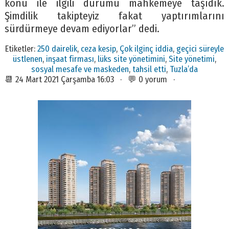
konu ile ilgili durumu mahkemeye taşıdık.
Şimdilik takipteyiz fakat yaptırımlarını
sürdürmeye devam ediyorlar” dedi.
Etiketler:
250 dairelik
,
ceza kesip
,
Çok ilginç iddia
,
geçici süreyle
üstlenen
,
inşaat firması
,
lüks site yönetimini
,
Site yönetimi
,
sosyal mesafe ve maskeden
,
tahsil etti
,
Tuzla’da
📆 24 Mart 2021 Çarşamba 16:03 · 💬 0 yorum ·