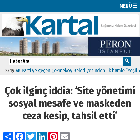
MENÜ ☰
19
AK Parti’ye geçen Çekmeköy Belediyesinden ilk hamle “Yeşil Yol Pro
Çok ilginç iddia: ‘Site yönetimi
sosyal mesafe ve maskeden
ceza kesip, tahsil etti’
Paylaş
Facebook
Twitter
LinkedIn
Pinterest
Email