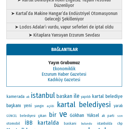
Düzenliyor
➤ Kartal’da Makine Hangar’da Endüstriyel Otomasyonun
Geleceği Şekilleniyor
➤ Lodos Adalar’ı vurdu, vapur seferleri de iptal oldu
➤ Kitaplara Yansıyan Erzurum Sevdası
BAĞLANTILAR
Yayın Grubumuz
Ekonomiklik
Erzurum Haber Gazetesi
Kadıköy Gazetesi
istanbul
ile
baskan
kartal belediye
kamerada
ak
yapıldı
kartal belediyesi
başkanı
yeni
yaralı
yangin
açıldı
ve
bir
Gökhan Yüksel
çıkan
ak parti
belediyesi
GÜNCEL
son
kartalda
İBB
otomobil
baskani
chp
istanbulda
bulundu