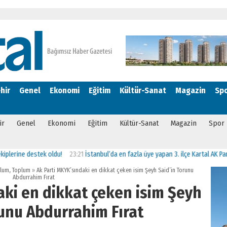
hir
Genel
Ekonomi
Eğitim
Kültür-Sanat
Magazin
Sp
ir
Genel
Ekonomi
Eğitim
Kültür-Sanat
Magazin
Spor
destek oldu!
23:21
İstanbul’da en fazla üye yapan 3. ilçe Kartal AK Parti oldu
plum
,
Toplum
»
Ak Parti MKYK’sındaki en dikkat çeken isim Şeyh Said’in Torunu
Abdurrahim Fırat
aki en dikkat çeken isim Şeyh
runu Abdurrahim Fırat