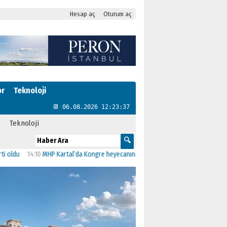
Hesap aç
Oturum aç
or
Teknoloji
📆 06.08.2026 12:23:37
Teknoloji
14:10
MHP Kartal’da Kongre heyecanına Ersin Uzunkaya’dan herekese davet!
1