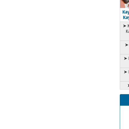
Kay
Kay
➤ K
K
➤ 
➤ 
➤ 