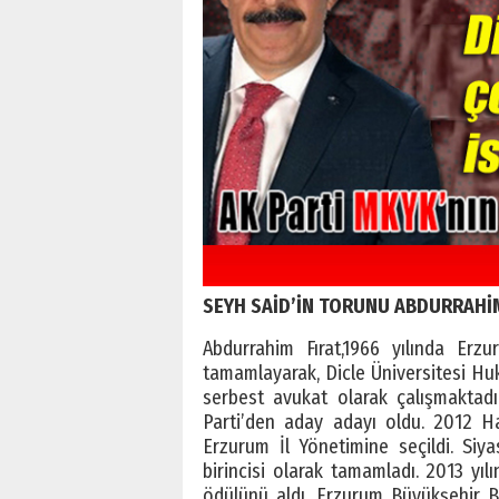
SEYH SAİD’İN TORUNU ABDURRAHİM
Abdurrahim Fırat,1966 yılında Erzu
tamamlayarak, Dicle Üniversitesi H
serbest avukat olarak çalışmaktadı
Parti’den aday adayı oldu. 2012 H
Erzurum İl Yönetimine seçildi. Siy
birincisi olarak tamamladı. 2013 yı
ödülünü aldı. Erzurum Büyükşehir