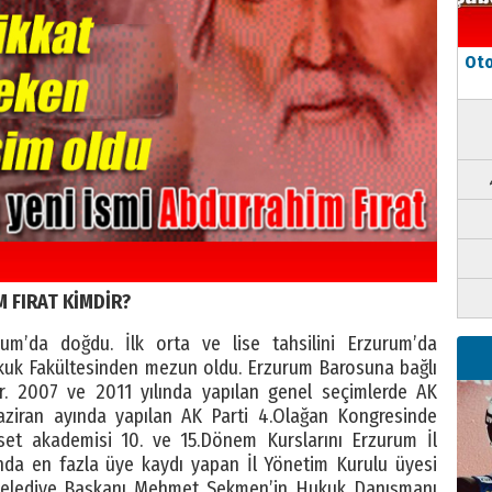
Oto
 FIRAT KİMDİR?
rum’da doğdu. İlk orta ve lise tahsilini Erzurum’da
ukuk Fakültesinden mezun oldu. Erzurum Barosuna bağlı
r. 2007 ve 2011 yılında yapılan genel seçimlerde AK
aziran ayında yapılan AK Parti 4.Olağan Kongresinde
aset akademisi 10. ve 15.Dönem Kurslarını Erzurum İl
lında en fazla üye kaydı yapan İl Yönetim Kurulu üyesi
 Belediye Başkanı Mehmet Sekmen’in Hukuk Danışmanı