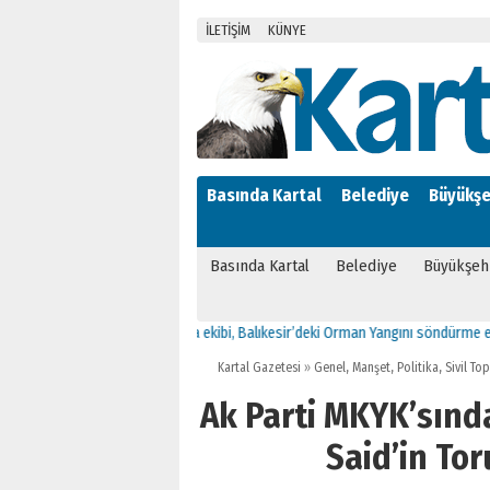
İLETİŞİM
KÜNYE
Basında Kartal
Belediye
Büyükşe
Basında Kartal
Belediye
Büyükşeh
Kartal Arama Kurtarma ekibi, Balıkesir’deki Orman Yangını söndürme ekiplerine 
Kartal Gazetesi
»
Genel
,
Manşet
,
Politika
,
Sivil To
Ak Parti MKYK’sınd
Said’in To