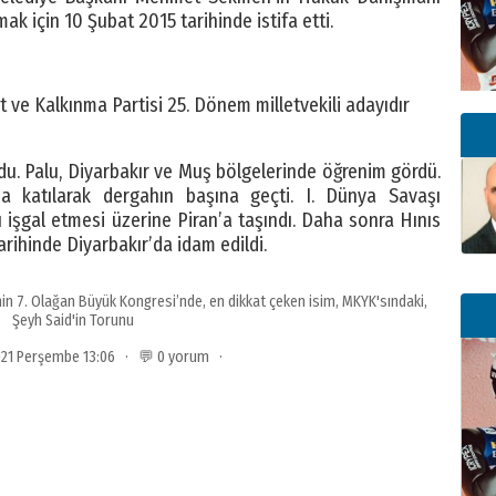
k için 10 Şubat 2015 tarihinde istifa etti.
 ve Kalkınma Partisi 25. Dönem milletvekili adayıdır
ğdu. Palu, Diyarbakır ve Muş bölgelerinde öğrenim gördü.
a katılarak dergahın başına geçti. I. Dünya Savaşı
işgal etmesi üzerine Piran’a taşındı. Daha sonra Hınıs
arihinde Diyarbakır’da idam edildi.
’nin 7. Olağan Büyük Kongresi’nde
,
en dikkat çeken isim
,
MKYK'sındaki
,
Şeyh Said'in Torunu
2021 Perşembe 13:06 · 💬 0 yorum ·