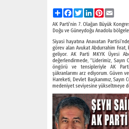
Paylaş
Facebook
Twitter
LinkedIn
Pinterest
Email
AK Parti’nin 7. Olağan Büyük Kongres
Doğu ve Güneydoğu Anadolu bölgeleri
Siyasi hayatına Anavatan Partisi’nd
görev alan Avukat Abdurrahim Fırat, 
geliyor. AK Parti MKYK Üyesi Abdu
değerlendirmede, “Liderimiz, Sayın
öngörü ve tensipleriyle AK Par
şükranlarımı arz ediyorum. Güven ve i
Hareketi, Devlet Başkanımız, Sayın C
medeniyet seviyesine yükseltmeye 