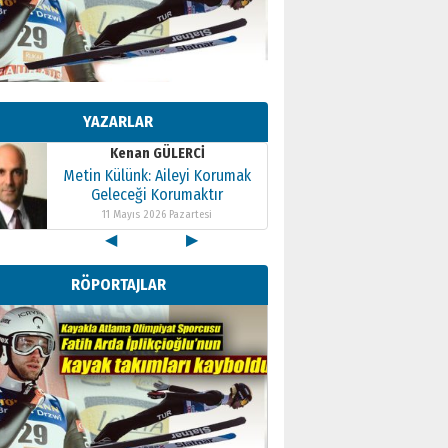
Kenan GÜLERCİ
Metin Külünk: Aileyi Korumak
Geleceği Korumaktır
YAZARLAR
11 Mayıs 2026 Pazartesi
Kenan GÜLERCİ
Metin Külünk: Aileyi Korumak
Geleceği Korumaktır
11 Mayıs 2026 Pazartesi
◀
▶
Kenan GÜLERCİ
Metin Külünk: Aileyi Korumak
RÖPORTAJLAR
Geleceği Korumaktır
11 Mayıs 2026 Pazartesi