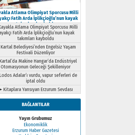
akla Atlama Olimpiyat Sporcusu Milli
akçı Fatih Arda İplikçioğlu’nun kayak
takımları kayboldu
ayakla Atlama Olimpiyat Sporcusu Milli
ayakçı Fatih Arda İplikçioğlu’nun kayak
takımları kayboldu
Kartal Belediyesi’nden Engelsiz Yaşam
Festivali Düzenliyor
Kartal’da Makine Hangar’da Endüstriyel
Otomasyonun Geleceği Şekilleniyor
Lodos Adalar’ı vurdu, vapur seferleri de
iptal oldu
➤ Kitaplara Yansıyan Erzurum Sevdası
BAĞLANTILAR
Yayın Grubumuz
Ekonomiklik
Erzurum Haber Gazetesi