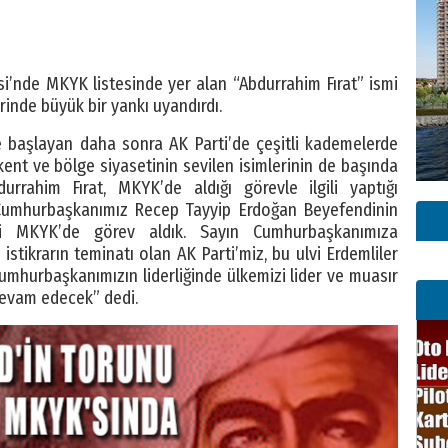
i’nde MKYK listesinde yer alan “Abdurrahim Fırat” ismi
nde büyük bir yankı uyandırdı.
e başlayan daha sonra AK Parti’de çeşitli kademelerde
kent ve bölge siyasetinin sevilen isimlerinin de başında
rrahim Fırat, MKYK’de aldığı görevle ilgili yaptığı
 Cumhurbaşkanımız Recep Tayyip Erdoğan Beyefendinin
ti MKYK’de görev aldık. Sayın Cumhurbaşkanımıza
stikrarın teminatı olan AK Parti’miz, bu ulvi Erdemliler
umhurbaşkanımızın liderliğinde ülkemizi lider ve muasır
devam edecek” dedi.