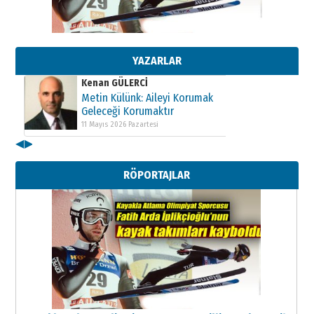
Kenan GÜLERCİ
Metin Külünk: Aileyi Korumak
Geleceği Korumaktır
11 Mayıs 2026 Pazartesi
YAZARLAR
Kenan GÜLERCİ
Metin Külünk: Aileyi Korumak
Geleceği Korumaktır
11 Mayıs 2026 Pazartesi
◀
▶
Kenan GÜLERCİ
Metin Külünk: Aileyi Korumak
RÖPORTAJLAR
Geleceği Korumaktır
11 Mayıs 2026 Pazartesi