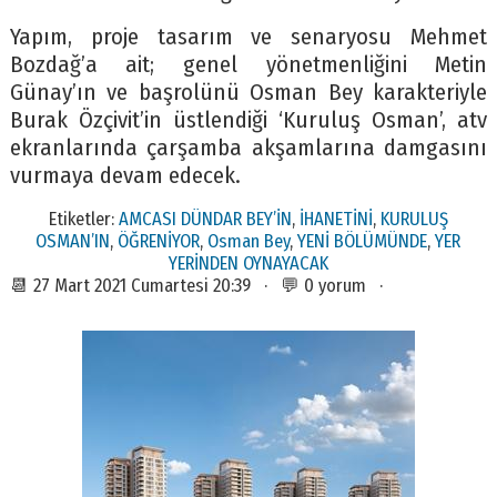
Yapım, proje tasarım ve senaryosu Mehmet
Bozdağ’a ait; genel yönetmenliğini Metin
Günay’ın ve başrolünü Osman Bey karakteriyle
Burak Özçivit’in üstlendiği ‘Kuruluş Osman’, atv
ekranlarında çarşamba akşamlarına damgasını
vurmaya devam edecek.
Etiketler:
AMCASI DÜNDAR BEY’İN
,
İHANETİNİ
,
KURULUŞ
OSMAN’IN
,
ÖĞRENİYOR
,
Osman Bey
,
YENİ BÖLÜMÜNDE
,
YER
YERİNDEN OYNAYACAK
📆 27 Mart 2021 Cumartesi 20:39 · 💬 0 yorum ·