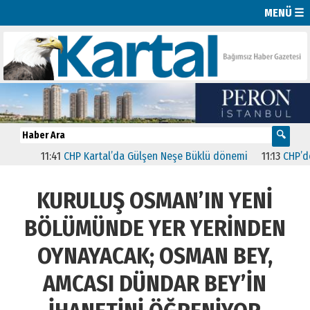
MENÜ ☰
11:41
CHP Kartal’da Gülşen Neşe Büklü dönemi
11:13
CHP’de İsta
KURULUŞ OSMAN’IN YENİ
BÖLÜMÜNDE YER YERİNDEN
OYNAYACAK; OSMAN BEY,
AMCASI DÜNDAR BEY’İN