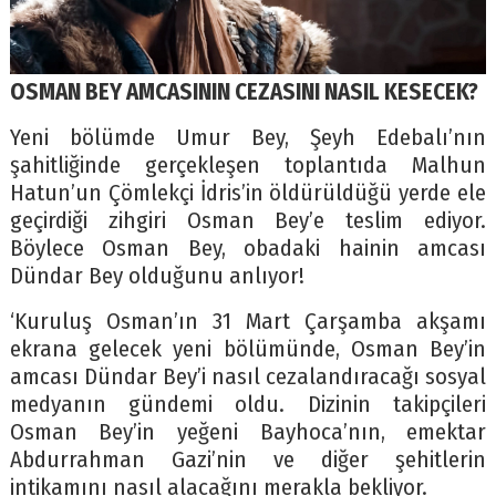
OSMAN BEY AMCASININ CEZASINI NASIL KESECEK?
Yeni bölümde Umur Bey, Şeyh Edebalı’nın
şahitliğinde gerçekleşen toplantıda Malhun
Hatun’un Çömlekçi İdris’in öldürüldüğü yerde ele
geçirdiği zihgiri Osman Bey’e teslim ediyor.
Böylece Osman Bey, obadaki hainin amcası
Dündar Bey olduğunu anlıyor!
‘Kuruluş Osman’ın 31 Mart Çarşamba akşamı
ekrana gelecek yeni bölümünde, Osman Bey’in
amcası Dündar Bey’i nasıl cezalandıracağı sosyal
medyanın gündemi oldu. Dizinin takipçileri
Osman Bey’in yeğeni Bayhoca’nın, emektar
Abdurrahman Gazi’nin ve diğer şehitlerin
intikamını nasıl alacağını merakla bekliyor.