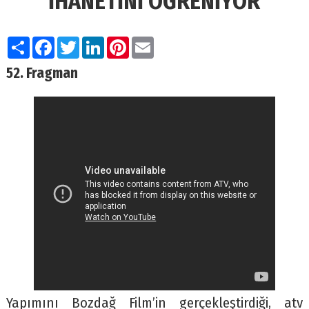
İHANETİNİ ÖĞRENİYOR
Paylaş
Facebook
Twitter
LinkedIn
Pinterest
Email
52. Fragman
Yapımını Bozdağ Film’in gerçekleştirdiği, atv