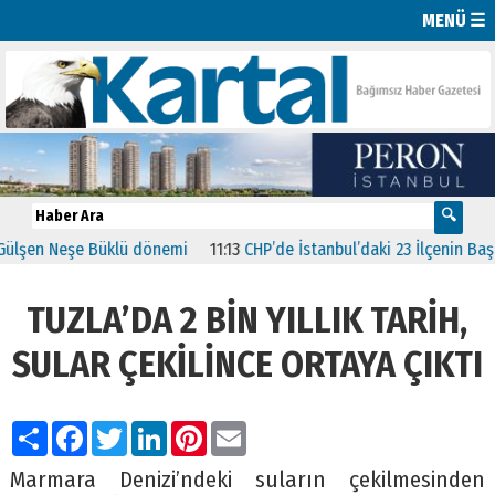
MENÜ ☰
Neşe Büklü dönemi
11:13
CHP’de İstanbul’daki 23 İlçenin Başkanları B
TUZLA’DA 2 BİN YILLIK TARİH,
SULAR ÇEKİLİNCE ORTAYA ÇIKTI
Paylaş
Facebook
Twitter
LinkedIn
Pinterest
Email
Marmara Denizi’ndeki suların çekilmesinden