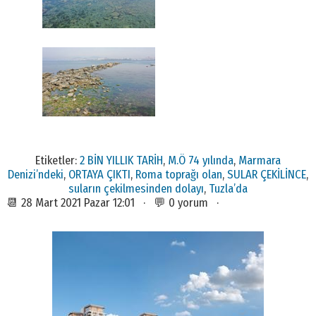
Etiketler:
2 BİN YILLIK TARİH
,
M.Ö 74 yılında
,
Marmara
Denizi’ndeki
,
ORTAYA ÇIKTI
,
Roma toprağı olan
,
SULAR ÇEKİLİNCE
,
suların çekilmesinden dolayı
,
Tuzla’da
📆 28 Mart 2021 Pazar 12:01 · 💬 0 yorum ·