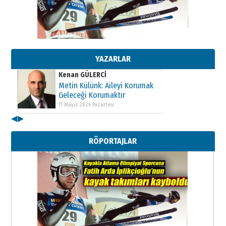
Kenan GÜLERCİ
Metin Külünk: Aileyi Korumak
Geleceği Korumaktır
11 Mayıs 2026 Pazartesi
YAZARLAR
Kenan GÜLERCİ
Metin Külünk: Aileyi Korumak
Geleceği Korumaktır
11 Mayıs 2026 Pazartesi
◀
▶
Kenan GÜLERCİ
Metin Külünk: Aileyi Korumak
RÖPORTAJLAR
Geleceği Korumaktır
11 Mayıs 2026 Pazartesi