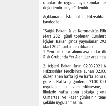
oranları ile uygulamaya konulan tedb
değerlendirilmiştir” denildi.
Açıklamada, İstanbul İl Hıfzısıhha 
kaydedildi:
“Sağlık Bakanlığı ve Koronavirüs Bi
Mart 2021 günü toplanan Cumhurbaş
İçişleri Bakanlığınca yayımlanan 29.
Mart 2021 tarihinden itibaren
1. Yeni bir karar alınıncaya kadar ill
Risk Grubunda Yer Alan İller arasında 
2. İçişleri Bakanlığının 02.03.2021
Hıfzıssıhha Meclisince alınan 02.03.
düzenlenen hafta içi ve hafta sonu s
göre – Hafta içi günlerde 21:00-05:
uygulamasına devam edilmesine, – 
ilimizde hafta sonu sokağa çıkma
Cumartesi ve Pazar günlerinin tam
şekilde uygulanmasına,