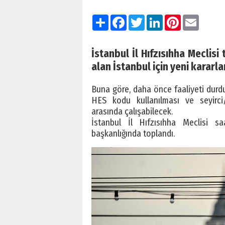
Paylaş
Facebook
Twitter
LinkedIn
Pinterest
Email
İstanbul İl Hıfzısıhha Meclis
alan İstanbul için yeni kararlar
Buna göre, daha önce faaliyeti durdu
HES kodu kullanılması ve seyirci/
arasında çalışabilecek.
İstanbul İl Hıfzısıhha Meclisi s
başkanlığında toplandı.