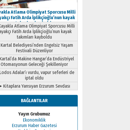
akla Atlama Olimpiyat Sporcusu Milli
akçı Fatih Arda İplikçioğlu’nun kayak
takımları kayboldu
ayakla Atlama Olimpiyat Sporcusu Milli
ayakçı Fatih Arda İplikçioğlu’nun kayak
takımları kayboldu
Kartal Belediyesi’nden Engelsiz Yaşam
Festivali Düzenliyor
Kartal’da Makine Hangar’da Endüstriyel
Otomasyonun Geleceği Şekilleniyor
Lodos Adalar’ı vurdu, vapur seferleri de
iptal oldu
➤ Kitaplara Yansıyan Erzurum Sevdası
BAĞLANTILAR
Yayın Grubumuz
Ekonomiklik
Erzurum Haber Gazetesi