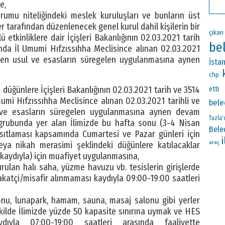
e,
urumu niteliğindeki meslek kuruluşları ve bunların üst
ler tarafından düzenlenecek genel kurul dahil kişilerin bir
çıkan
etkinliklere dair İçişleri Bakanlığının 02.03.2021 tarih
be
nda İl Umumi Hıfzıssıhha Meclisince alınan 02.03.2021
lenen usul ve esasların süregelen uygulanmasına aynen
İsta
chp
 düğünlere İçişleri Bakanlığının 02.03.2021 tarih ve 3514
etti
umi Hıfzıssıhha Meclisince alınan 02.03.2021 tarihli ve
bele
l ve esasların süregelen uygulanmasına aynen devam
Tuzla'
grubunda yer alan İlimizde bu hafta sonu (3-4 Nisan
Bele
ıtlaması kapsamında Cumartesi ve Pazar günleri için
i
araç
ya nikah merasimi şeklindeki düğünlere katılacaklar
 kaydıyla) için muafiyet uygulanmasına,
urulan halı saha, yüzme havuzu vb. tesislerin girişlerde
akatçi/misafir alınmaması kaydıyla 09:00-19:00 saatleri
lonu, lunapark, hamam, sauna, masaj salonu gibi yerler
ilde İlimizde yüzde 50 kapasite sınırına uymak ve HES
yla 07:00-19:00 saatleri arasında faaliyette