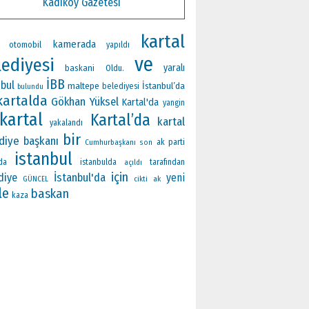
Kadıköy Gazetesi
kartal
kamerada
otomobil
yapıldı
ve
lediyesi
yaralı
baskani
Oldu.
İBB
nbul
maltepe
İstanbul’da
belediyesi
bulundu
kartalda
Gökhan Yüksel
Kartal'da
yangin
kartal
Kartal’da
kartal
yakalandı
bir
diye başkanı
ak parti
Cumhurbaşkanı
son
istanbul
da
istanbulda
tarafından
açıldı
için
İstanbul'da
diye
yeni
ak
GÜNCEL
cikti
le
baskan
kaza