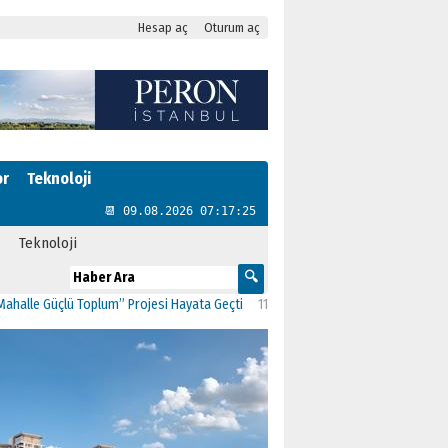
Hesap aç
Oturum aç
or
Teknoloji
📆 09.08.2026 07:17:26
Teknoloji
lü Toplum” Projesi Hayata Geçti
11:41
CHP Kartal’da Gülşen Neşe Büklü dönem