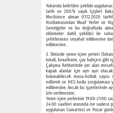
Yukarıda belirtilen şekilde uygulana
tarih ve 20076 sayılı İçişleri Bak
Meclisince alınan 01.12.2020 tari
Kısıtlamasından Muaf Yerler ve Kişi
Genelgeler ve bu doğrultuda alınan
eklemeler dahil şekilde) ile sok
şehirlerarası seyahat edilmesine da
edilmesine,
3. İlimizde yeme-içme yerleri (lokant
lokali, kıraathane, çay bahçesi gibi 
Çalışma Rehberinde yer alan mesafe 
kapalı alanlar için ayrı ayrı olac
bulunabilecek masa-koltuk sayısı 
edilerek ve HES kodu sorgulaması ya
edilmesine, Ancak bu işyerlerinde a
izin verilmesine,
Yeme-içme yerlerinin 19:00-21:00 saat
24:00 saatleri arasında ise sadece p
uygulanan Cumartesi ve Pazar günle