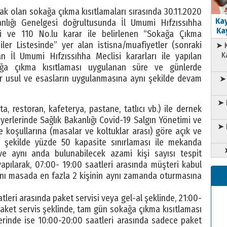
cak olan sokağa çıkma kısıtlamaları sırasında 30.11.2020
Kay
anlığı Genelgesi doğrultusunda İl Umumi Hıfzıssıhha
Kay
hli ve 110 No.lu karar ile belirlenen “Sokağa Çıkma
ler Listesinde” yer alan istisna/muafiyetler (sonraki
➤ K
K
 İl Umumi Hıfzıssıhha Meclisi kararları ile yapılan
ağa çıkma kısıtlaması uygulanan süre ve günlerde
ir usul ve esasların uygulanmasına aynı şekilde devam
➤ 
➤ 
a, restoran, kafeterya, pastane, tatlıcı vb.) ile dernek
işyerlerinde Sağlık Bakanlığı Covid-19 Salgın Yönetimi ve
➤ 
koşullarına (masalar ve koltuklar arası) göre açık ve
ak şekilde yüzde 50 kapasite sınırlaması ile mekanda
ve aynı anda bulunabilecek azami kişi sayısı tespit
pılarak, 07:00- 19:00 saatleri arasında müşteri kabul
ynı masada en fazla 2 kişinin aynı zamanda oturmasına
leri arasında paket servisi veya gel-al şeklinde, 21:00-
aket servis şeklinde, tam gün sokağa çıkma kısıtlaması
rinde ise 10:00-20:00 saatleri arasında sadece paket