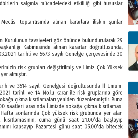
irlerin salgınla mücadeledeki etkililiği gibi hususlar
Meclisi toplantısında alınan kararlara ilişkin şunlar
lim Kurulunun tavsiyeleri göz önünde bulundurularak 29
kanlığı Kabinesinde alınan kararlar doğrultusunda,
03.2021 tarihli ve 5673 sayılı Genelge çerçevesinde 30
erimizin risk grupları değiştirilmiş ve ilimiz Çok Yüksek
yer almıştır.
 tarih ve 3514 sayılı Genelgesi doğrultusunda İl Umumi
2021 tarihli ve 14 No.lu karar ile risk gruplarına göre
okağa çıkma kısıtlamaları yeniden düzenlenmiştir. Buna
00 saatleri arasında İlimizde sokağa çıkma kısıtlaması
Hafta sonlarında Çok yüksek risk grubunda yer alan
 kısıtlamasının, cuma günü saat 21.00’da başlayıp
amını kapsayıp Pazartesi günü saat 05:00’da bitecek