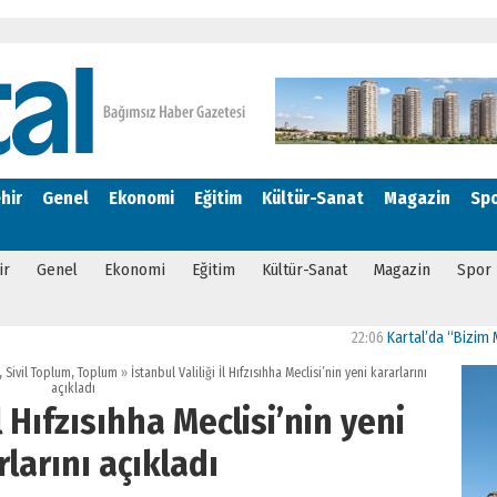
hir
Genel
Ekonomi
Eğitim
Kültür-Sanat
Magazin
Sp
ir
Genel
Ekonomi
Eğitim
Kültür-Sanat
Magazin
Spor
22:06
Kartal’da “Bizim Mahalle Güç
,
Sivil Toplum
,
Toplum
»
İstanbul Valiliği İl Hıfzısıhha Meclisi’nin yeni kararlarını
açıkladı
İl Hıfzısıhha Meclisi’nin yeni
rlarını açıkladı