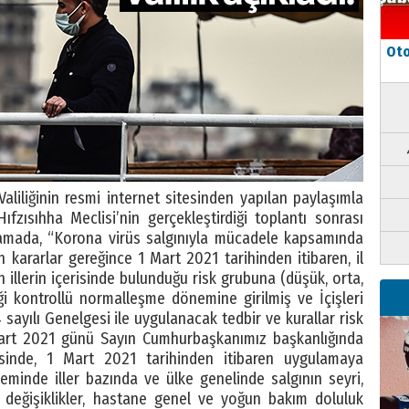
Oto
Valiliğinin resmi internet sitesinden yapılan paylaşımla
fzısıhha Meclisi’nin gerçekleştirdiği toplantı sonrası
ıklamada, “Korona virüs salgınıyla mücadele kapsamında
kararlar gereğince 1 Mart 2021 tarihinden itibaren, il
n illerin içerisinde bulunduğu risk grubuna (düşük, orta,
ği kontrollü normalleşme dönemine girilmiş ve İçişleri
 sayılı Genelgesi ile uygulanacak tedbir ve kurallar risk
 Mart 2021 günü Sayın Cumhurbaşkanımız başkanlığında
sinde, 1 Mart 2021 tarihinden itibaren uygulamaya
minde iller bazında ve ülke genelinde salgının seyri,
değişiklikler, hastane genel ve yoğun bakım doluluk