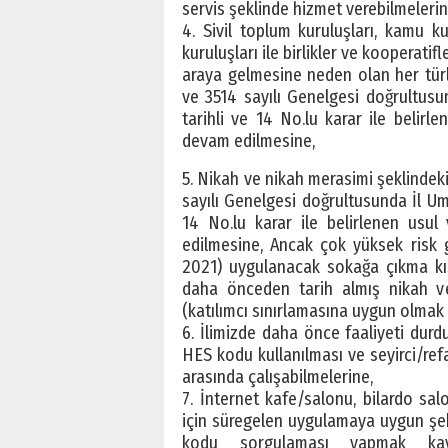
servis şeklinde hizmet verebilmelerin
4. Sivil toplum kuruluşları, kamu k
kuruluşları ile birlikler ve kooperatif
araya gelmesine neden olan her türlü 
ve 3514 sayılı Genelgesi doğrultusu
tarihli ve 14 No.lu karar ile belir
devam edilmesine,
5. Nikah ve nikah merasimi şeklindeki
sayılı Genelgesi doğrultusunda İl Um
14 No.lu karar ile belirlenen usu
edilmesine, Ancak çok yüksek risk 
2021) uygulanacak sokağa çıkma kıs
daha önceden tarih almış nikah ve
(katılımcı sınırlamasına uygun olmak
6. İlimizde daha önce faaliyeti durd
HES kodu kullanılması ve seyirci/ref
arasında çalışabilmelerine,
7. İnternet kafe/salonu, bilardo sa
için süregelen uygulamaya uygun şek
kodu sorgulaması yapmak kaydı