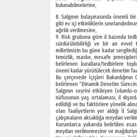
bulunabilmelerine,
8. Salgının bulaşmasında önemli bir 
gibi ev içi etkinliklerin sınırlandırıl
ağırlık verilmesine,
9. Risk grubuna göre il bazında ted
sürdürülebilirliği ve bir an evve
milletimizin bu güne kadar sergiledi
temizlik, maske, mesafe prensipler
belirlenen kurallara/tedbirlere t
önemi kadar yürütülecek denetim faaliy
Bu çerçevede İçişleri Bakanlığının 
belirlenen “Dinamik Denetim Sürecin
Salgının seyrini etkileyen (olumlu-ol
nüfusunun yaş ortalaması, il dışında
edildiği ve bu faktörlere yönelik alı
olan faaliyetlerin yer aldığı İl Sa
çalışmaların aksaklığa meydan veril
Kurumlarca yukarıda belirtilen esa
meydan verilmemesine ve mağduriye