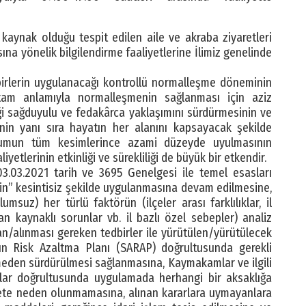
kaynak olduğu tespit edilen aile ve akraba ziyaretleri
masına yönelik bilgilendirme faaliyetlerine İlimiz genelinde
birlerin uygulanacağı kontrollü normalleşme döneminin
l tam anlamıyla normalleşmenin sağlanması için aziz
ği sağduyulu ve fedakârca yaklaşımını sürdürmesinin ve
inin yanı sıra hayatın her alanını kapsayacak şekilde
oplumun tüm kesimlerince azami düzeyde uyulmasının
etlerinin etkinliği ve sürekliliği de büyük bir etkendir.
03.03.2021 tarih ve 3695 Genelgesi ile temel esasları
in” kesintisiz şekilde uygulanmasına devam edilmesine,
umsuz) her türlü faktörün (ilçeler arası farklılıklar, il
n kaynaklı sorunlar vb. il bazlı özel sebepler) analiz
nan/alınması gereken tedbirler ile yürütülen/yürütülecek
lgın Risk Azaltma Planı (SARAP) doğrultusunda gerekli
meden sürdürülmesi sağlanmasına, Kaymakamlar ve ilgili
slar doğrultusunda uygulamada herhangi bir aksaklığa
te neden olunmamasına, alınan kararlara uymayanlara