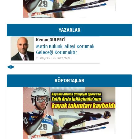
Kenan GÜLERCİ
Metin Külünk: Aileyi Korumak
Geleceği Korumaktır
11 Mayıs 2026 Pazartesi
YAZARLAR
Kenan GÜLERCİ
Metin Külünk: Aileyi Korumak
Geleceği Korumaktır
11 Mayıs 2026 Pazartesi
◀
▶
Kenan GÜLERCİ
Metin Külünk: Aileyi Korumak
RÖPORTAJLAR
Geleceği Korumaktır
11 Mayıs 2026 Pazartesi