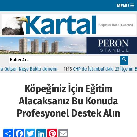
MENÜ ☰
şen Neşe Büklü dönemi
11:13
CHP’de İstanbul’daki 23 İlçenin Başkanl
Köpeğiniz İçin Eğitim
Alacaksanız Bu Konuda
Profesyonel Destek Alın
Paylaş
Facebook
Twitter
LinkedIn
Pinterest
Email