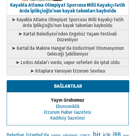
Kayakla Atlama Olimpiyat Sporcusu Milli Kayakçı Fatih
Arda İplikçioğlu’nun kayak takımları kayboldu
➤ Kayakla Atlama Olimpiyat Sporcusu Milli Kayakçı Fatih
Arda İplikçioğlu’nun kayak takımları kayboldu
➤ Kartal Belediyesi’nden Engelsiz Yaşam Festivali
Düzenliyor
➤ Kartal’da Makine Hangar’da Endüstriyel Otomasyonun
Geleceği Şekilleniyor
➤ Lodos Adalar’ı vurdu, vapur seferleri de iptal oldu
➤ Kitaplara Yansıyan Erzurum Sevdası
BAĞLANTILAR
Yayın Grubumuz
Ekonomiklik
Erzurum Haber Gazetesi
Kadıköy Gazetesi
bir
İBB
için
İstanbul'da
Belediye
yangin
yakalandı
araç
GÜNCEL