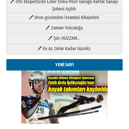
🖊 Oto Ekspertizde Lider firma Pilot Garage Kartal Sanayi
Şubesi Açıldı
🖊 Dron gözünden İstanbul hikayeleri
🖊 Zaman Yolculuğu
🖊 Şiir; HÜZZAM…
🖊 En Az Onlar Kadar Güzeliz
YENİ SAYI
Kenan GÜLERCİ
Metin Külünk: Aileyi Korumak
Geleceği Korumaktır