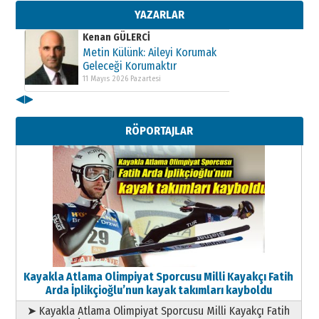
11 Mayıs 2026 Pazartesi
YAZARLAR
Kenan GÜLERCİ
Metin Külünk: Aileyi Korumak
Geleceği Korumaktır
11 Mayıs 2026 Pazartesi
◀
▶
Kenan GÜLERCİ
Metin Külünk: Aileyi Korumak
RÖPORTAJLAR
Geleceği Korumaktır
11 Mayıs 2026 Pazartesi
Kayakla Atlama Olimpiyat Sporcusu Milli Kayakçı Fatih
Arda İplikçioğlu’nun kayak takımları kayboldu
➤ Kayakla Atlama Olimpiyat Sporcusu Milli Kayakçı Fatih