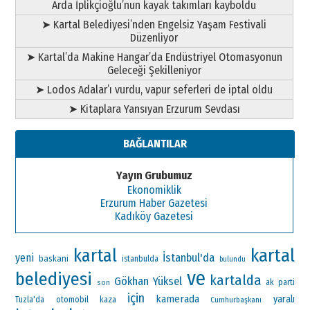
Arda İplikçioğlu’nun kayak takımları kayboldu
➤ Kartal Belediyesi’nden Engelsiz Yaşam Festivali
Düzenliyor
➤ Kartal’da Makine Hangar’da Endüstriyel Otomasyonun
Geleceği Şekilleniyor
➤ Lodos Adalar’ı vurdu, vapur seferleri de iptal oldu
➤ Kitaplara Yansıyan Erzurum Sevdası
BAĞLANTILAR
Yayın Grubumuz
Ekonomiklik
Erzurum Haber Gazetesi
Kadıköy Gazetesi
kartal
kartal
İstanbul'da
yeni
baskani
istanbulda
bulundu
ve
belediyesi
kartalda
Gökhan Yüksel
ak parti
son
için
kamerada
yaralı
otomobil
Tuzla'da
kaza
Cumhurbaşkanı