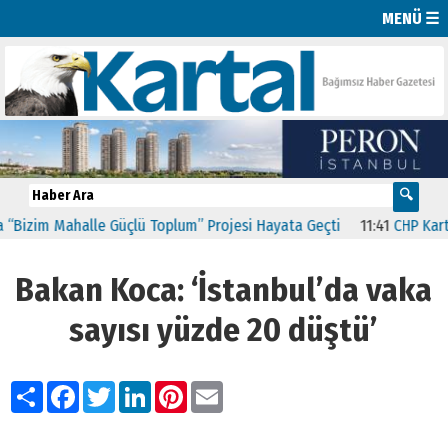
MENÜ ☰
izim Mahalle Güçlü Toplum” Projesi Hayata Geçti
11:41
CHP Kartal’
Bakan Koca: ‘İstanbul’da vaka
sayısı yüzde 20 düştü’
Paylaş
Facebook
Twitter
LinkedIn
Pinterest
Email