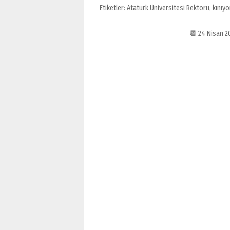
Etiketler:
Atatürk Üniversitesi Rektörü
,
kınıy
📆 24 Nisan 