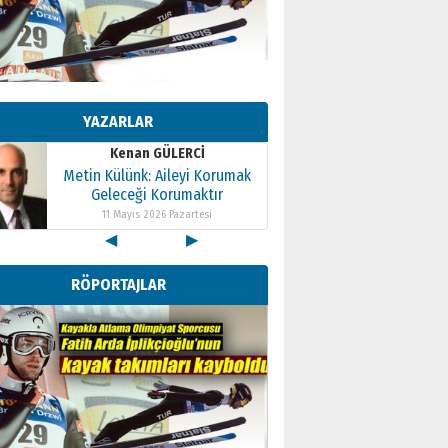
Kenan GÜLERCİ
Metin Külünk: Aileyi Korumak
Geleceği Korumaktır
YAZARLAR
11 Mayıs 2026 Pazartesi
Kenan GÜLERCİ
Metin Külünk: Aileyi Korumak
Geleceği Korumaktır
11 Mayıs 2026 Pazartesi
◀
▶
Kenan GÜLERCİ
Metin Külünk: Aileyi Korumak
RÖPORTAJLAR
Geleceği Korumaktır
11 Mayıs 2026 Pazartesi