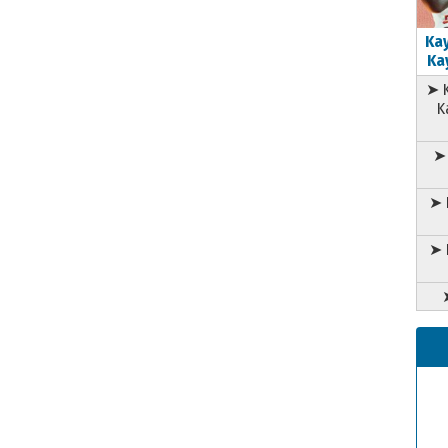
Kay
Kay
➤ K
K
➤ 
➤ 
➤ 