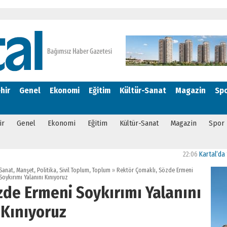
hir
Genel
Ekonomi
Eğitim
Kültür-Sanat
Magazin
Sp
ir
Genel
Ekonomi
Eğitim
Kültür-Sanat
Magazin
Spor
22:06
Kartal’da “Biz
-Sanat
,
Manşet
,
Politika
,
Sivil Toplum
,
Toplum
»
Rektör Çomaklı, Sözde Ermeni
Soykırımı Yalanını Kınıyoruz
zde Ermeni Soykırımı Yalanını
Kınıyoruz