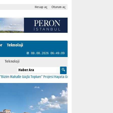
Hesap aç
Oturum aç
or
Teknoloji
📆 08.08.2026 06:49:09
Teknoloji
im Mahalle Güçlü Toplum” Projesi Hayata Geçti
11:41
CHP Kartal’da Gülşen Neş