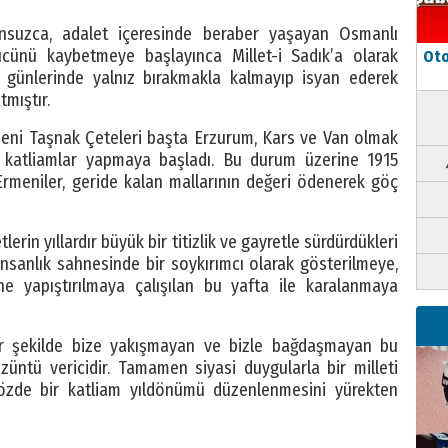
sorunsuzca, adalet içeresinde beraber yaşayan Osmanlı
ücünü kaybetmeye başlayınca Millet-i Sadık’a olarak
Oto
 günlerinde yalnız bırakmakla kalmayıp isyan ederek
mıştır.
meni Taşnak Çeteleri başta Erzurum, Kars ve Van olmak
e katliamlar yapmaya başladı. Bu durum üzerine 1915
 Ermeniler, geride kalan mallarının değeri ödenerek göç
lerin yıllardır büyük bir titizlik ve gayretle sürdürdükleri
e insanlık sahnesinde bir soykırımcı olarak gösterilmeye,
e yapıştırılmaya çalışılan bu yafta ile karalanmaya
ir şekilde bize yakışmayan ve bizle bağdaşmayan bu
üntü vericidir. Tamamen siyasi duygularla bir milleti
özde bir katliam yıldönümü düzenlenmesini yürekten