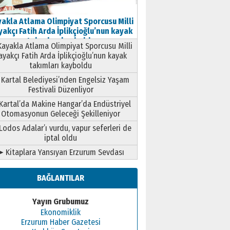
akla Atlama Olimpiyat Sporcusu Milli
akçı Fatih Arda İplikçioğlu’nun kayak
takımları kayboldu
ayakla Atlama Olimpiyat Sporcusu Milli
ayakçı Fatih Arda İplikçioğlu’nun kayak
takımları kayboldu
Kartal Belediyesi’nden Engelsiz Yaşam
Festivali Düzenliyor
Kartal’da Makine Hangar’da Endüstriyel
Otomasyonun Geleceği Şekilleniyor
Lodos Adalar’ı vurdu, vapur seferleri de
iptal oldu
➤ Kitaplara Yansıyan Erzurum Sevdası
BAĞLANTILAR
Yayın Grubumuz
Ekonomiklik
Erzurum Haber Gazetesi