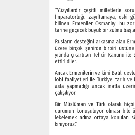
“Yüzyıllardır çeşitli milletlerle 
İmparatorluğu zayıflamaya, eski g
bilinen Ermeniler Osmanlıyı bu zor
tarihe geçecek büyük bir zulmü başlat
Rusların desteğini arkasına alan Er
üzere birçok şehirde birbiri üstün
yılında çıkartılan Tehcir Kanunu ile
ettirildiler.
Ancak Ermenilerin ve kimi Batılı devlet
lobi faaliyetleri ile Türkiye, tarih v
asla yapmadığı ancak inatla üzerin
çalışılıyor.
Bir Müslüman ve Türk olarak hiçb
durumun konuşuluyor olması bile üz
lekelemek adına ortaya konulan s
kınıyoruz.”