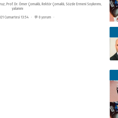
oruz
,
Prof. Dr. Ömer Çomaklı
,
Rektör Çomaklı
,
Sözde Ermeni Soykırımı
,
yalanını
2021 Cumartesi 13:54 · 💬 0 yorum ·