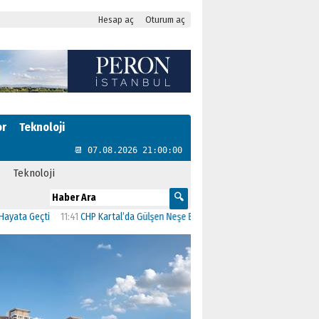
Hesap aç
Oturum aç
or
Teknoloji
📆 07.08.2026 21:00:01
Teknoloji
ti
11:41
CHP Kartal’da Gülşen Neşe Büklü dönemi
11:13
CHP’de İstanbul’daki 2