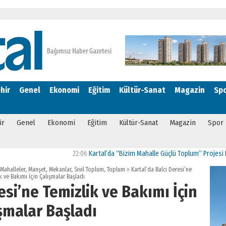
hir
Genel
Ekonomi
Eğitim
Kültür-Sanat
Magazin
Sp
ir
Genel
Ekonomi
Eğitim
Kültür-Sanat
Magazin
Spor
22:06
Kartal’da “Bizim Mahalle Güçlü Toplum” Projesi Hayata Geç
Mahalleler
,
Manşet
,
Mekanlar
,
Sivil Toplum
,
Toplum
»
Kartal’da Balcı Deresi’ne
k ve Bakımı İçin Çalışmalar Başladı
esi’ne Temizlik ve Bakımı İçin
şmalar Başladı