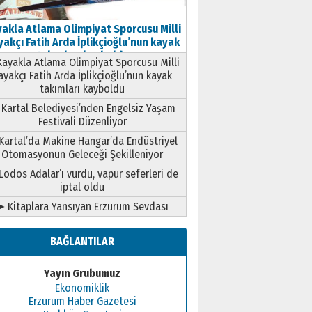
akla Atlama Olimpiyat Sporcusu Milli
akçı Fatih Arda İplikçioğlu’nun kayak
takımları kayboldu
ayakla Atlama Olimpiyat Sporcusu Milli
ayakçı Fatih Arda İplikçioğlu’nun kayak
takımları kayboldu
Kartal Belediyesi’nden Engelsiz Yaşam
Festivali Düzenliyor
Kartal’da Makine Hangar’da Endüstriyel
Otomasyonun Geleceği Şekilleniyor
Lodos Adalar’ı vurdu, vapur seferleri de
iptal oldu
➤ Kitaplara Yansıyan Erzurum Sevdası
BAĞLANTILAR
Yayın Grubumuz
Ekonomiklik
Erzurum Haber Gazetesi