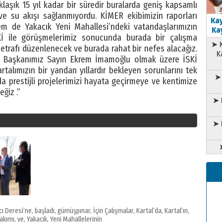
aşık 15 yıl kadar bir süredir buralarda geniş kapsamlı
 ve su akışı sağlanmıyordu. KİMER ekibimizin raporları
Kay
 de Yakacık Yeni Mahallesi’ndeki vatandaşlarımızın
Kay
Kİ ile görüşmelerimiz sonucunda burada bir çalışma
➤ K
a etrafı düzenlenecek ve burada rahat bir nefes alacağız.
K
e Başkanımız Sayın Ekrem İmamoğlu olmak üzere İSKİ
rtalımızın bir yandan yıllardır bekleyen sorunlarını tek
➤ 
a prestijli projelerimizi hayata geçirmeye ve kentimize
ğiz .”
➤ 
➤ 
cı Deresi’ne
,
başladı
,
gümüşpınar
,
İçin Çalışmalar
,
Kartal’da
,
Kartal’ın
,
Bakımı
,
ve
,
Yakacık
,
Yeni Mahallelerinin