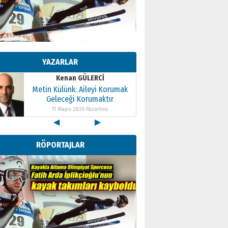
Kenan GÜLERCİ
Metin Külünk: Aileyi Korumak
Geleceği Korumaktır
YAZARLAR
11 Mayıs 2026 Pazartesi
Kenan GÜLERCİ
Metin Külünk: Aileyi Korumak
Geleceği Korumaktır
11 Mayıs 2026 Pazartesi
◀
▶
Kenan GÜLERCİ
Metin Külünk: Aileyi Korumak
RÖPORTAJLAR
Geleceği Korumaktır
11 Mayıs 2026 Pazartesi