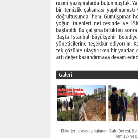
resmi yazışmalarda bulunmuştuk. Yakl
bir temizlik çalışması yapılmamıştı
doğrultusunda, hem Gümüşpınar hem
yoğun talepleri neticesinde ve İS
başlatıldı. Bu çalışma bittikten sonr
Başta İstanbul Büyükşehir Belediy
yöneticilerine teşekkür ediyorum. Ka
tek çözüme ulaştırırken bir yandan d
artı değer kazandırmaya devam edece
Galeri
Etiketler:
arasında bulunan
,
Balcı Deresi
,
Bal
Temizlik ve 