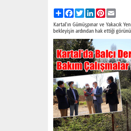
Paylaş
Facebook
Twitter
LinkedIn
Pinterest
Email
Kartal’ın Gümüşpınar ve Yakacık Yeni
bekleyişin ardından hak ettiği görün