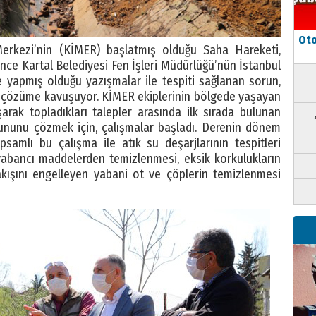
Oto
Merkezi’nin (KİMER) başlatmış olduğu Saha Hareketi,
ce Kartal Belediyesi Fen İşleri Müdürlüğü’nün İstanbul
e yapmış olduğu yazışmalar ile tespiti sağlanan sorun,
le çözüme kavuşuyor. KİMER ekiplerinin bölgede yaşayan
arak topladıkları talepler arasında ilk sırada bulunan
orununu çözmek için, çalışmalar başladı. Derenin dönem
amlı bu çalışma ile atık su deşarjlarının tespitleri
yabancı maddelerden temizlenmesi, eksik korkulukların
akışını engelleyen yabani ot ve çöplerin temizlenmesi