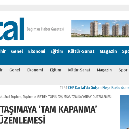
hir
Genel
Ekonomi
Eğitim
Kültür-Sanat
Magazin
Sp
ir
Genel
Ekonomi
Eğitim
Kültür-Sanat
Magazin
Spor
11:41
CHP Kartal’da Gülşen Neşe Büklü dönemi
11:1
et
,
Sivil Toplum
,
Toplum
»
İBB’DEN TOPLU TAŞIMAYA ‘TAM KAPANMA’ DÜZENLEMESİ
 TAŞIMAYA ‘TAM KAPANMA’
ÜZENLEMESİ