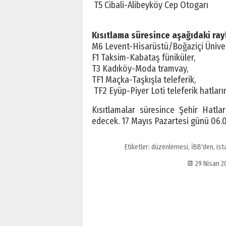
T5 Cibali-Alibeyköy Cep Otogarı
Kısıtlama süresince aşağıdaki ray
M6 Levent-Hisarüstü/Boğaziçi Üniver
F1 Taksim-Kabataş füniküler,
T3 Kadıköy-Moda tramvay,
TF1 Maçka-Taşkışla teleferik,
TF2 Eyüp-Piyer Loti teleferik hatlar
Kısıtlamalar süresince Şehir Hatla
edecek. 17 Mayıs Pazartesi günü 06.00
Etiketler:
düzenlemesi
,
İBB'den
,
ist
📆 29 Nisan 