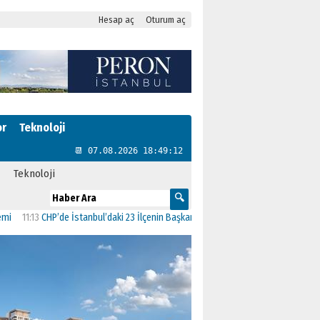
Hesap aç
Oturum aç
or
Teknoloji
📆 07.08.2026 18:49:13
Teknoloji
3
CHP’de İstanbul’daki 23 İlçenin Başkanları Belli Oldu
23:19
AK Parti’ye geçen Ç