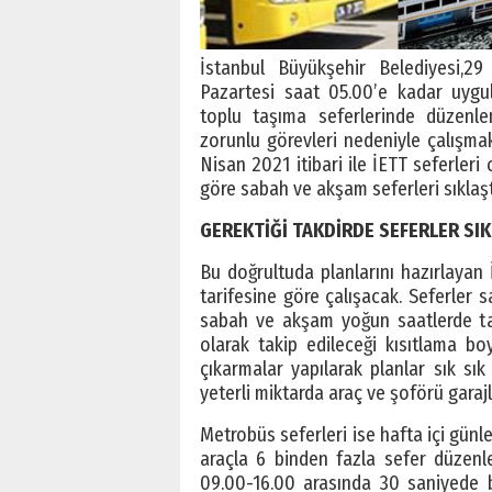
İstanbul Büyükşehir Belediyesi,
Pazartesi saat 05.00’e kadar uygu
toplu taşıma seferlerinde düzenlem
zorunlu görevleri nedeniyle çalışm
Nisan 2021 itibari ile İETT seferler
göre sabah ve akşam seferleri sıklaşt
GEREKTİĞİ TAKDİRDE SEFERLER SI
Bu doğrultuda planlarını hazırlayan
tarifesine göre çalışacak. Seferler 
sabah ve akşam yoğun saatlerde tak
olarak takip edileceği kısıtlama bo
çıkarmalar yapılarak planlar sık sık
yeterli miktarda araç ve şoförü gara
Metrobüs seferleri ise hafta içi günl
araçla 6 binden fazla sefer düzenl
09.00-16.00 arasında 30 saniyede b