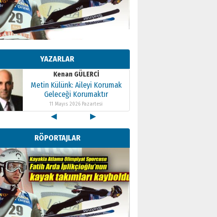
Kenan GÜLERCİ
Metin Külünk: Aileyi Korumak
Geleceği Korumaktır
YAZARLAR
11 Mayıs 2026 Pazartesi
Kenan GÜLERCİ
Metin Külünk: Aileyi Korumak
Geleceği Korumaktır
11 Mayıs 2026 Pazartesi
◀
▶
Kenan GÜLERCİ
Metin Külünk: Aileyi Korumak
RÖPORTAJLAR
Geleceği Korumaktır
11 Mayıs 2026 Pazartesi