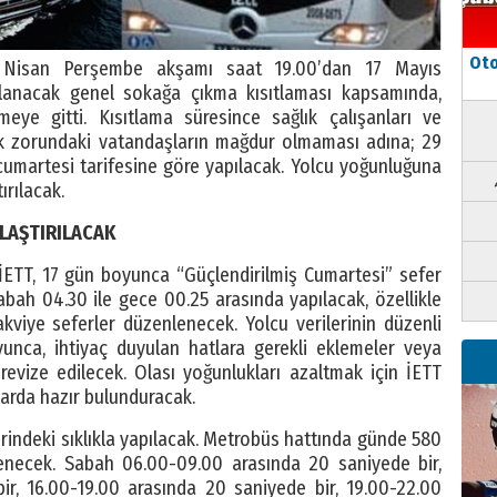
Oto
29 Nisan Perşembe akşamı saat 19.00’dan 17 Mayıs
lanacak genel sokağa çıkma kısıtlaması kapsamında,
eye gitti. Kısıtlama süresince sağlık çalışanları ve
ak zorundaki vatandaşların mağdur olmaması adına; 29
i cumartesi tarifesine göre yapılacak. Yolcu yoğunluğuna
ırılacak.
KLAŞTIRILACAK
 İETT, 17 gün boyunca “Güçlendirilmiş Cumartesi” sefer
sabah 04.30 ile gece 00.25 arasında yapılacak, özellikle
viye seferler düzenlenecek. Yolcu verilerinin düzenli
yunca, ihtiyaç duyulan hatlara gerekli eklemeler veya
 revize edilecek. Olası yoğunlukları azaltmak için İETT
jlarda hazır bulunduracak.
erindeki sıklıkla yapılacak. Metrobüs hattında günde 580
enecek. Sabah 06.00-09.00 arasında 20 saniyede bir,
ir, 16.00-19.00 arasında 20 saniyede bir, 19.00-22.00