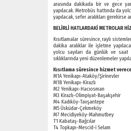
arasında dakikada bir ve gece yar
yapılacak. Metrobüs hattında da yolcu
yapılacak, sefer aralıkları gerekirse a
BELİRLİ HATLARDAKİ METROLAR Hİ
Kısıtlamalar süresince, raylı sisteml
dakika aralıklar ile işletme yapılac
yolcu sayıları da günlük ve saat b
sıklıklarında yeni düzenlemeler yapıl
Kısıtlama süresince hizmet verecek
M1A Yenikapı-Ataköy/Şirinevler
M1B Yenikapı-Kirazlı
M2 Yenikapı-Hacıosman
M3 Kirazlı-Olimpiyat-Başakşehir
M4 Kadıköy-Tavşantepe
M5 Üsküdar-Çekmeköy
M7 Mecidiyeköy-Mahmutbey
T1 Kabataş-Bağcılar
T4 Topkapı-Mescid-i Selam