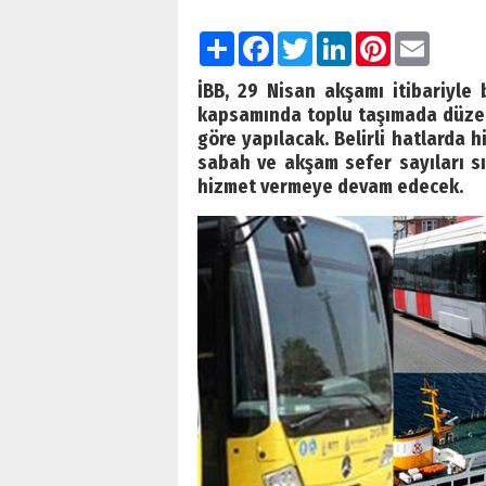
Paylaş
Facebook
Twitter
LinkedIn
Pinterest
Email
İBB, 29 Nisan akşamı itibariyle
kapsamında toplu taşımada düzenl
göre yapılacak. Belirli hatlarda
sabah ve akşam sefer sayıları sık
hizmet vermeye devam edecek.