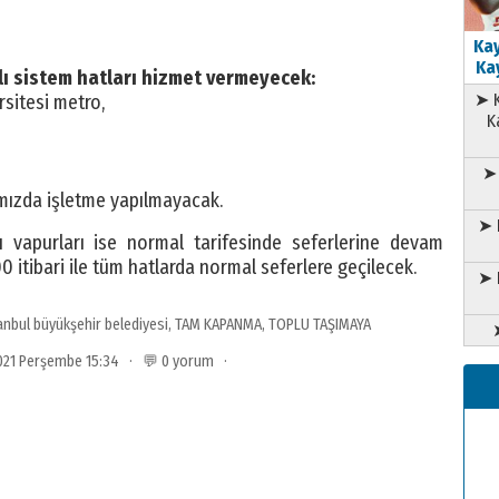
Kay
Kay
lı sistem hatları hizmet vermeyecek:
➤ K
sitesi metro,
K
➤ 
ımızda işletme yapılmayacak.
➤ 
rı vapurları ise normal tarifesinde seferlerine devam
 itibari ile tüm hatlarda normal seferlere geçilecek.
➤ 
anbul büyükşehir belediyesi
,
TAM KAPANMA
,
TOPLU TAŞIMAYA
2021 Perşembe 15:34 · 💬 0 yorum ·