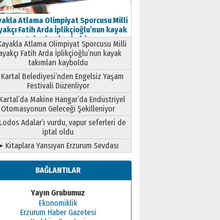
akla Atlama Olimpiyat Sporcusu Milli
akçı Fatih Arda İplikçioğlu’nun kayak
takımları kayboldu
ayakla Atlama Olimpiyat Sporcusu Milli
ayakçı Fatih Arda İplikçioğlu’nun kayak
takımları kayboldu
Kartal Belediyesi’nden Engelsiz Yaşam
Festivali Düzenliyor
Kartal’da Makine Hangar’da Endüstriyel
Otomasyonun Geleceği Şekilleniyor
Lodos Adalar’ı vurdu, vapur seferleri de
iptal oldu
➤ Kitaplara Yansıyan Erzurum Sevdası
BAĞLANTILAR
Yayın Grubumuz
Ekonomiklik
Erzurum Haber Gazetesi