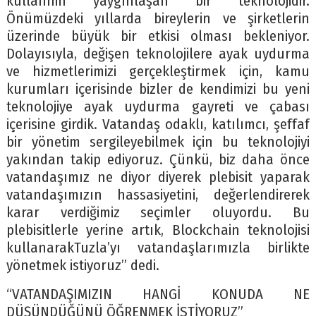
kullanımı yaygınlaşan bir teknolojidir.
Önümüzdeki yıllarda bireylerin ve şirketlerin
üzerinde büyük bir etkisi olması bekleniyor.
Dolayısıyla, değişen teknolojilere ayak uydurma
ve hizmetlerimizi gerçekleştirmek için, kamu
kurumları içerisinde bizler de kendimizi bu yeni
teknolojiye ayak uydurma gayreti ve çabası
içerisine girdik. Vatandaş odaklı, katılımcı, şeffaf
bir yönetim sergileyebilmek için bu teknolojiyi
yakından takip ediyoruz. Çünkü, biz daha önce
vatandaşımız ne diyor diyerek plebisit yaparak
vatandaşımızın hassasiyetini, değerlendirerek
karar verdiğimiz seçimler oluyordu. Bu
plebisitlerle yerine artık, Blockchain teknolojisi
kullanarakTuzla’yı vatandaşlarımızla birlikte
yönetmek istiyoruz” dedi.
“VATANDAŞIMIZIN HANGİ KONUDA NE
DÜŞÜNDÜĞÜNÜ ÖĞRENMEK İSTİYORUZ”