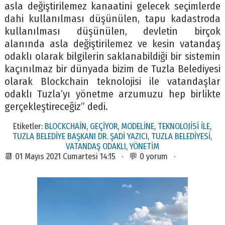
asla değiştirilemez kanaatini gelecek seçimlerde
dahi kullanılması düşünülen, tapu kadastroda
kullanılması düşünülen, devletin birçok
alanında asla değiştirilemez ve kesin vatandaş
odaklı olarak bilgilerin saklanabildiği bir sistemin
kaçınılmaz bir dünyada bizim de Tuzla Belediyesi
olarak Blockchain teknolojisi ile vatandaşlar
odaklı Tuzla’yı yönetme arzumuzu hep birlikte
gerçekleştireceğiz” dedi.
Etiketler:
BLOCKCHAİN
,
GEÇİYOR
,
MODELİNE
,
TEKNOLOJİSİ İLE
,
TUZLA BELEDİYE BAŞKANI DR. ŞADİ YAZICI
,
TUZLA BELEDİYESİ
,
VATANDAŞ ODAKLI
,
YÖNETİM
📆 01 Mayıs 2021 Cumartesi 14:15 · 💬 0 yorum ·