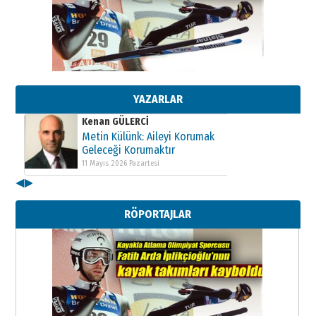
Kenan GÜLERCİ
Metin Külünk: Aileyi Korumak
Geleceği Korumaktır
11 Mayıs 2026 Pazartesi
YAZARLAR
Kenan GÜLERCİ
Metin Külünk: Aileyi Korumak
Geleceği Korumaktır
11 Mayıs 2026 Pazartesi
◀
▶
Kenan GÜLERCİ
Metin Külünk: Aileyi Korumak
RÖPORTAJLAR
Geleceği Korumaktır
11 Mayıs 2026 Pazartesi