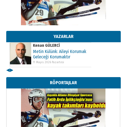
Kenan GÜLERCİ
Metin Külünk: Aileyi Korumak
Geleceği Korumaktır
11 Mayıs 2026 Pazartesi
YAZARLAR
Kenan GÜLERCİ
Metin Külünk: Aileyi Korumak
Geleceği Korumaktır
11 Mayıs 2026 Pazartesi
◀
▶
Kenan GÜLERCİ
Metin Külünk: Aileyi Korumak
RÖPORTAJLAR
Geleceği Korumaktır
11 Mayıs 2026 Pazartesi