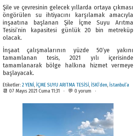
Şile ve çevresinin gelecek yıllarda ortaya çıkması
öngörülen su ihtiyacını karşılamak amacıyla
inşaatına başlanan Şile İçme Suyu Arıtma
Tesisi’nin kapasitesi günlük 20 bin metreküp
olacak.
İnşaat çalışmalarının yüzde 50’ye yakını
tamamlanan tesis, 2021 yılı içerisinde
tamamlanarak bölge halkına hizmet vermeye
başlayacak.
Etiketler:
2 YENİ
,
İÇME SUYU ARITMA TESİSİ
,
İSKİ’den
,
İstanbul’a
📆 07 Mayıs 2021 Cuma 11:31 · 💬 0 yorum ·