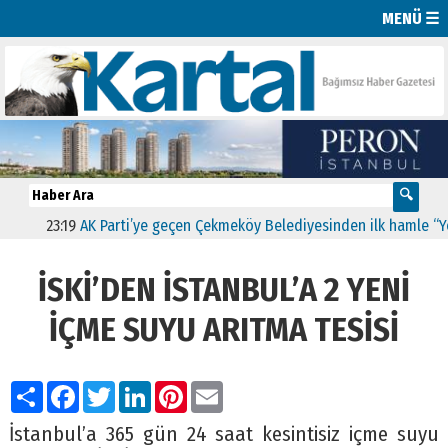
MENÜ ☰
23:19
AK Parti’ye geçen Çekmeköy Belediyesinden ilk hamle “Yeşil Y
İSKİ’DEN İSTANBUL’A 2 YENİ
İÇME SUYU ARITMA TESİSİ
Paylaş
Facebook
Twitter
LinkedIn
Pinterest
Email
İstanbul’a 365 gün 24 saat kesintisiz içme suyu