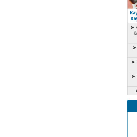
Kay
Kay
➤ K
K
➤ 
➤ 
➤ 