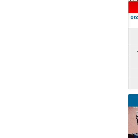
Oto
m