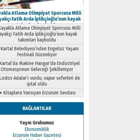
akla Atlama Olimpiyat Sporcusu Milli
akçı Fatih Arda İplikçioğlu’nun kayak
takımları kayboldu
ayakla Atlama Olimpiyat Sporcusu Milli
ayakçı Fatih Arda İplikçioğlu’nun kayak
takımları kayboldu
Kartal Belediyesi’nden Engelsiz Yaşam
Festivali Düzenliyor
Kartal’da Makine Hangar’da Endüstriyel
Otomasyonun Geleceği Şekilleniyor
Lodos Adalar’ı vurdu, vapur seferleri de
iptal oldu
➤ Kitaplara Yansıyan Erzurum Sevdası
BAĞLANTILAR
Yayın Grubumuz
Ekonomiklik
Erzurum Haber Gazetesi