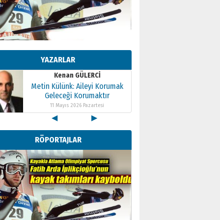
Kenan GÜLERCİ
Metin Külünk: Aileyi Korumak
Geleceği Korumaktır
YAZARLAR
11 Mayıs 2026 Pazartesi
Kenan GÜLERCİ
Metin Külünk: Aileyi Korumak
Geleceği Korumaktır
11 Mayıs 2026 Pazartesi
◀
▶
Kenan GÜLERCİ
Metin Külünk: Aileyi Korumak
RÖPORTAJLAR
Geleceği Korumaktır
11 Mayıs 2026 Pazartesi