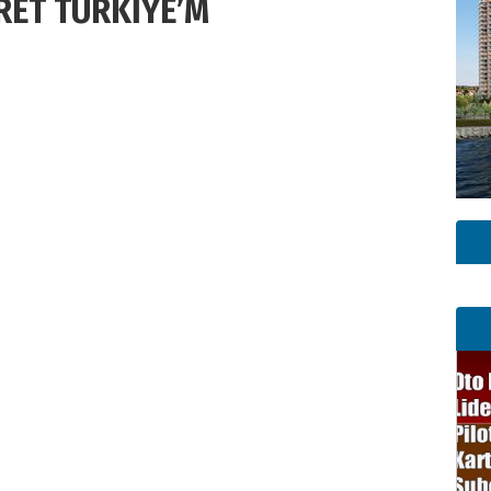
RET TÜRKİYE’M