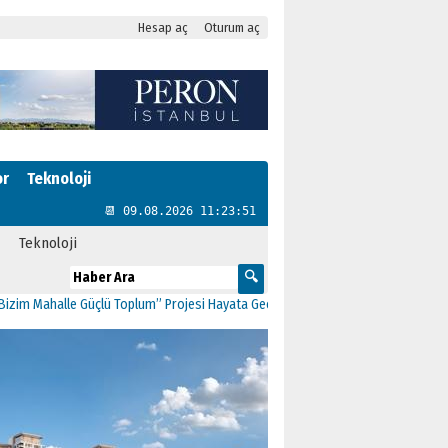
Hesap aç
Oturum aç
or
Teknoloji
📆 09.08.2026 11:23:51
Teknoloji
ahalle Güçlü Toplum” Projesi Hayata Geçti
11:41
CHP Kartal’da Gülşen Neşe B