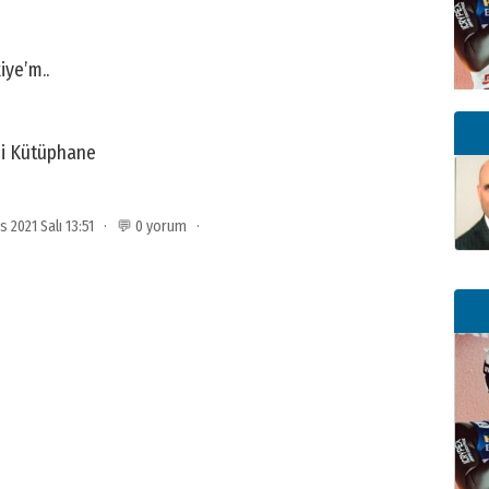
iye’m..
zi Kütüphane
ıs 2021 Salı 13:51 · 💬 0 yorum ·