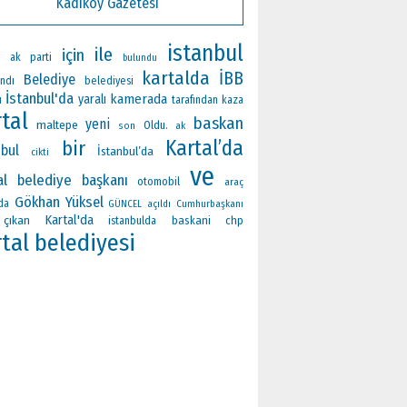
Kadıköy Gazetesi
istanbul
ile
için
ak parti
bulundu
kartalda
İBB
Belediye
ndı
belediyesi
İstanbul'da
kamerada
yaralı
ı
tarafından
kaza
tal
baskan
yeni
maltepe
Oldu.
ak
son
Kartal’da
bir
nbul
İstanbul’da
cikti
ve
al belediye başkanı
otomobil
araç
Gökhan Yüksel
da
Cumhurbaşkanı
GÜNCEL
açıldı
Kartal'da
çıkan
baskani
chp
istanbulda
tal belediyesi