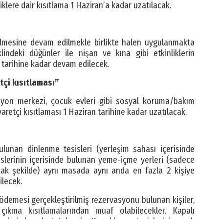
liklere dair kısıtlama 1 Haziran’a kadar uzatılacak.
rilmesine devam edilmekle birlikte halen uygulanmakta
ndeki düğünler ile nişan ve kına gibi etkinliklerin
tarihine kadar devam edilecek.
tçi kısıtlaması”
tasyon merkezi, çocuk evleri gibi sosyal koruma/bakım
retçi kısıtlaması 1 Haziran tarihine kadar uzatılacak.
bulunan dinlenme tesisleri (yerleşim sahası içerisinde
islerinin içerisinde bulunan yeme-içme yerleri (sadece
acak şekilde) aynı masada aynı anda en fazla 2 kişiye
ilecek.
demesi gerçekleştirilmiş rezervasyonu bulunan kişiler,
çıkma kısıtlamalarından muaf olabilecekler. Kapalı