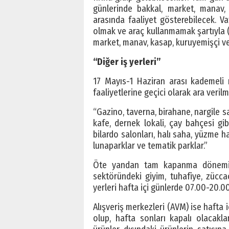
günlerinde bakkal, market, manav, 
arasında faaliyet gösterebilecek. Vat
olmak ve araç kullanmamak şartıyla (
market, manav, kasap, kuruyemişçi ve t
“Diğer iş yerleri”
17 Mayıs-1 Haziran arası kademeli 
faaliyetlerine geçici olarak ara veri
“Gazino, taverna, birahane, nargile s
kafe, dernek lokali, çay bahçesi gib
bilardo salonları, halı saha, yüzme 
lunaparklar ve tematik parklar.”
Öte yandan tam kapanma dönemind
sektöründeki giyim, tuhafiye, züccac
yerleri hafta içi günlerde 07.00-20.00
Alışveriş merkezleri (AVM) ise hafta 
olup, hafta sonları kapalı olacakl