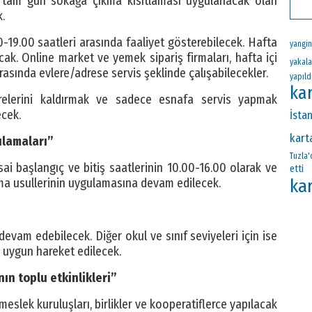
na tam gün sokağa çıkma kısıtlaması uygulanacak olan
.
0-19.00 saatleri arasında faaliyet gösterebilecek. Hafta
yangin
cak. Online market ve yemek sipariş firmaları, hafta içi
yakala
asında evlere/adrese servis şeklinde çalışabilecekler.
yapıld
kar
relerini kaldırmak ve sadece esnafa servis yapmak
ecek.
İsta
kart
lamaları”
Tuzla'
i başlangıç ve bitiş saatlerinin 10.00-16.00 olarak ve
etti
kar
a usullerinin uygulamasına devam edilecek.
devam edebilecek. Diğer okul ve sınıf seviyeleri için ise
a uygun hareket edilecek.
ın toplu etkinlikleri”
meslek kuruluşları, birlikler ve kooperatiflerce yapılacak