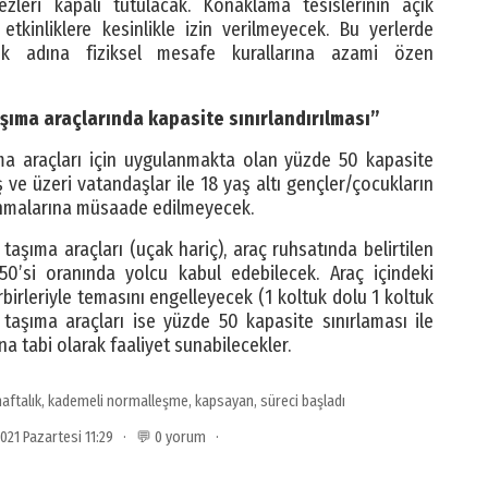
zleri kapalı tutulacak. Konaklama tesislerinin açık
etkinliklere kesinlikle izin verilmeyecek. Bu yerlerde
ek adına fiziksel mesafe kurallarına azami özen
taşıma araçlarında kapasite sınırlandırılması”
şıma araçları için uygulanmakta olan yüzde 50 kapasite
 ve üzeri vatandaşlar ile 18 yaş altı gençler/çocukların
llanmalarına müsaade edilmeyecek.
 taşıma araçları (uçak hariç), araç ruhsatında belirtilen
0’si oranında yolcu kabul edebilecek. Araç içindeki
rbirleriyle temasını engelleyecek (1 koltuk dolu 1 koltuk
 taşıma araçları ise yüzde 50 kapasite sınırlaması ile
a tabi olarak faaliyet sunabilecekler.
haftalık
,
kademeli normalleşme
,
kapsayan
,
süreci başladı
2021 Pazartesi 11:29 · 💬 0 yorum ·