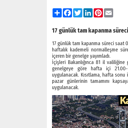
Paylaş
Facebook
Twitter
LinkedIn
Pinterest
Email
17 günlük tam kapanma süreci 
17 günlük tam kapanma süreci saat 05
haftalık kademeli normalleşme süreci
içeren bir genelge yayımladı.
İçişleri Bakanlığınca 81 il valiliği
genelgeye göre hafta içi 21.00-
uygulanacak. Kısıtlama, hafta sonu 
pazar günlerinin tamamını kapsay
uygulanacak.