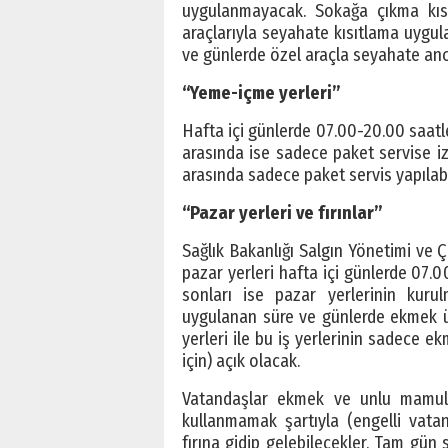
uygulanmayacak. Sokağa çıkma kıs
araçlarıyla seyahate kısıtlama uygu
ve günlerde özel araçla seyahate anca
“Yeme-içme yerleri”
Hafta içi günlerde 07.00-20.00 saatle
arasında ise sadece paket servise iz
arasında sadece paket servis yapılab
“Pazar yerleri ve fırınlar”
Sağlık Bakanlığı Salgın Yönetimi ve 
pazar yerleri hafta içi günlerde 07.0
sonları ise pazar yerlerinin kuru
uygulanan süre ve günlerde ekmek üre
yerleri ile bu iş yerlerinin sadece 
için) açık olacak.
Vatandaşlar ekmek ve unlu mamul ih
kullanmamak şartıyla (engelli vata
fırına gidip gelebilecekler. Tam gü