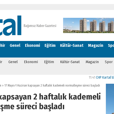
hir
Genel
Ekonomi
Eğitim
Kültür-Sanat
Magazin
Sp
ir
Genel
Ekonomi
Eğitim
Kültür-Sanat
Magazin
Spor
11:41
CHP Kartal’da Gülşen N
m
»
17 Mayıs-1 Haziran kapsayan 2 haftalık kademeli normalleşme süreci başladı
 kapsayan 2 haftalık kademeli
şme süreci başladı