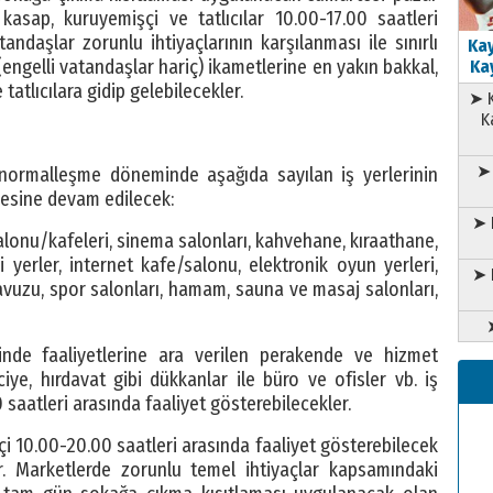
kasap, kuruyemişçi ve tatlıcılar 10.00-17.00 saatleri
andaşlar zorunlu ihtiyaçlarının karşılanması ile sınırlı
Kay
engelli vatandaşlar hariç) ikametlerine en yakın bakkal,
Kay
atlıcılara gidip gelebilecekler.
➤ K
K
➤ 
normalleşme döneminde aşağıda sayılan iş yerlerinin
lmesine devam edilecek:
➤ 
alonu/kafeleri, sinema salonları, kahvehane, kıraathane,
i yerler, internet kafe/salonu, elektronik oyun yerleri,
➤ 
havuzu, spor salonları, hamam, sauna ve masaj salonları,
e faaliyetlerine ara verilen perakende ve hizmet
iye, hırdavat gibi dükkanlar ile büro ve ofisler vb. iş
 saatleri arasında faaliyet gösterebilecekler.
içi 10.00-20.00 saatleri arasında faaliyet gösterebilecek
ar. Marketlerde zorunlu temel ihtiyaçlar kapsamındaki