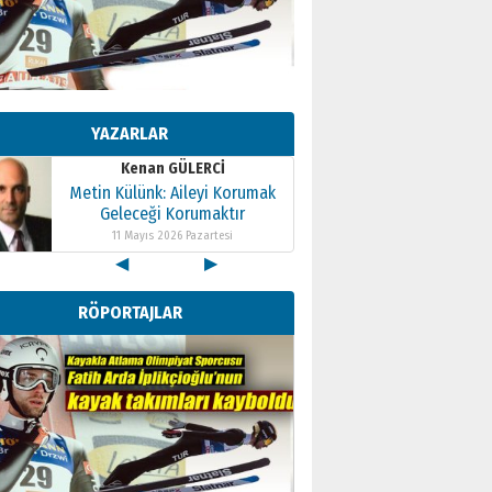
Kenan GÜLERCİ
Metin Külünk: Aileyi Korumak
Geleceği Korumaktır
YAZARLAR
11 Mayıs 2026 Pazartesi
Kenan GÜLERCİ
Metin Külünk: Aileyi Korumak
Geleceği Korumaktır
11 Mayıs 2026 Pazartesi
◀
▶
Kenan GÜLERCİ
Metin Külünk: Aileyi Korumak
RÖPORTAJLAR
Geleceği Korumaktır
11 Mayıs 2026 Pazartesi