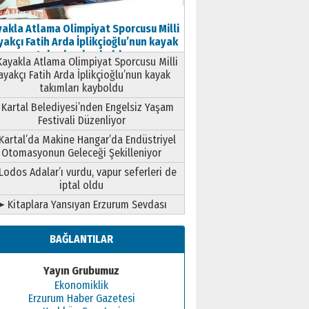
akla Atlama Olimpiyat Sporcusu Milli
akçı Fatih Arda İplikçioğlu’nun kayak
takımları kayboldu
ayakla Atlama Olimpiyat Sporcusu Milli
ayakçı Fatih Arda İplikçioğlu’nun kayak
takımları kayboldu
Kartal Belediyesi’nden Engelsiz Yaşam
Festivali Düzenliyor
Kartal’da Makine Hangar’da Endüstriyel
Otomasyonun Geleceği Şekilleniyor
Lodos Adalar’ı vurdu, vapur seferleri de
iptal oldu
➤ Kitaplara Yansıyan Erzurum Sevdası
BAĞLANTILAR
Yayın Grubumuz
Ekonomiklik
Erzurum Haber Gazetesi