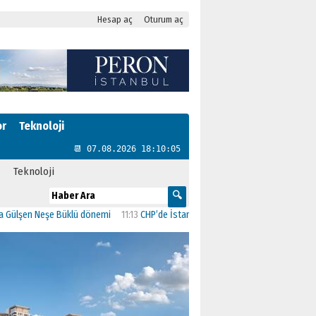
Hesap aç
Oturum aç
or
Teknoloji
📆 07.08.2026 18:10:06
Teknoloji
eşe Büklü dönemi
11:13
CHP’de İstanbul’daki 23 İlçenin Başkanları Belli Oldu
23