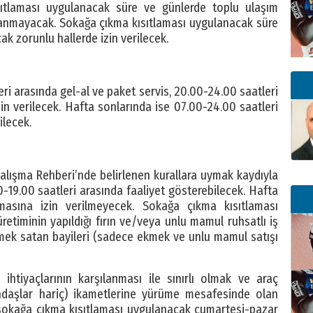
ıtlaması uygulanacak süre ve günlerde toplu ulaşım
lanmayacak. Sokağa çıkma kısıtlaması uygulanacak süre
k zorunlu hallerde izin verilecek.
ri arasında gel-al ve paket servis, 20.00-24.00 saatleri
in verilecek. Hafta sonlarında ise 07.00-24.00 saatleri
ilecek.
Çalışma Rehberi’nde belirlenen kurallara uymak kaydıyla
0-19.00 saatleri arasında faaliyet gösterebilecek. Hafta
lmasına izin verilmeyecek. Sokağa çıkma kısıtlaması
timinin yapıldığı fırın ve/veya unlu mamul ruhsatlı iş
ekmek satan bayileri (sadece ekmek ve unlu mamul satışı
tiyaçlarının karşılanması ile sınırlı olmak ve araç
ndaşlar hariç) ikametlerine yürüme mesafesinde olan
n sokağa çıkma kısıtlaması uygulanacak cumartesi-pazar