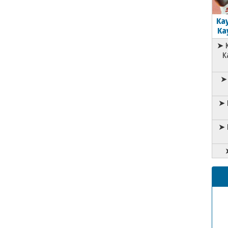
Kay
Kay
➤ K
K
➤ 
➤ 
➤ 