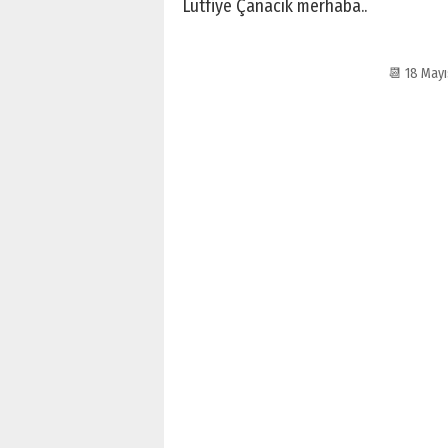
Lütfiye Çanacık merhaba..
📆 18 Mayı