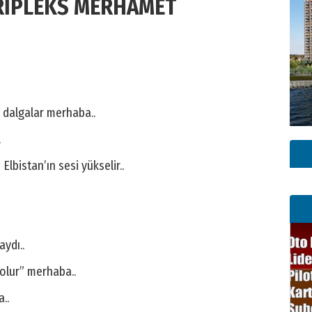
RİPLEKS MERHAMET
 dalgalar merhaba..
.
Elbistan’ın sesi yükselir..
ydı..
 olur” merhaba..
..