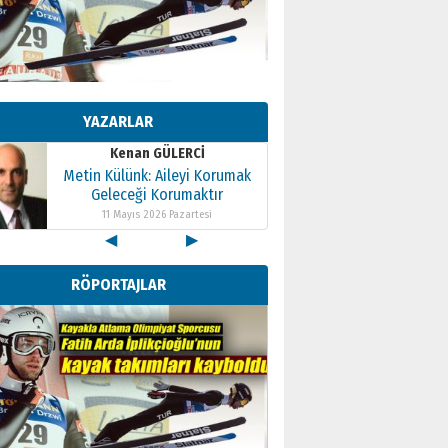
Kenan GÜLERCİ
Metin Külünk: Aileyi Korumak
Geleceği Korumaktır
YAZARLAR
11 Mayıs 2026 Pazartesi
Kenan GÜLERCİ
Metin Külünk: Aileyi Korumak
Geleceği Korumaktır
11 Mayıs 2026 Pazartesi
◀
▶
Kenan GÜLERCİ
Metin Külünk: Aileyi Korumak
RÖPORTAJLAR
Geleceği Korumaktır
11 Mayıs 2026 Pazartesi