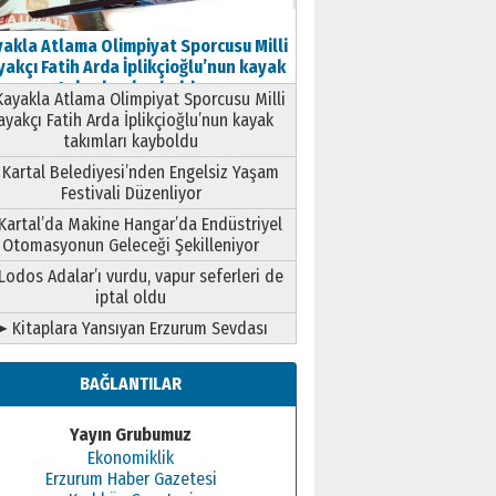
akla Atlama Olimpiyat Sporcusu Milli
akçı Fatih Arda İplikçioğlu’nun kayak
takımları kayboldu
ayakla Atlama Olimpiyat Sporcusu Milli
ayakçı Fatih Arda İplikçioğlu’nun kayak
takımları kayboldu
Kartal Belediyesi’nden Engelsiz Yaşam
Festivali Düzenliyor
Kartal’da Makine Hangar’da Endüstriyel
Otomasyonun Geleceği Şekilleniyor
Lodos Adalar’ı vurdu, vapur seferleri de
iptal oldu
➤ Kitaplara Yansıyan Erzurum Sevdası
BAĞLANTILAR
Yayın Grubumuz
Ekonomiklik
Erzurum Haber Gazetesi