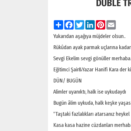
DUBLE T
Paylaş
Facebook
Twitter
LinkedIn
Pinterest
Email
Yukarıdan aşağıya müjdeler olsun..
Rükûdan ayak parmak uçlarına kadar
Sevgi Ekelim sevgi gönüller merhaba
Eğitimci Şair&Yazar Hanifi Kara der ki 
DÜN/ BUGÜN
Alimler uyanıktı, halk ise uykudaydı
Bugün âlim uykuda, halk keşke yaşasa
“Taştaki fazlalıkları atarsanız heykel
Kasa kasa hazine cüzdanları merhaba