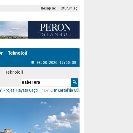
Hesap aç
Oturum aç
or
Teknoloji
📆 08.08.2026 17:50:01
Teknoloji
si Hayata Geçti
11:41
CHP Kartal’da Gülşen Neşe Büklü dönemi
11:13
CHP’de İs