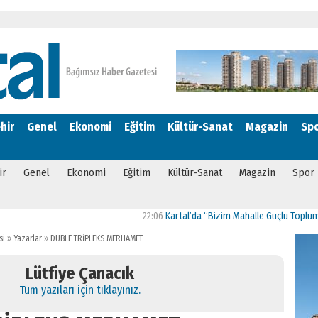
hir
Genel
Ekonomi
Eğitim
Kültür-Sanat
Magazin
Sp
ir
Genel
Ekonomi
Eğitim
Kültür-Sanat
Magazin
Spor
22:06
Kartal’da “Bizim Mahalle Güçlü Toplum” Proje
si
»
Yazarlar
»
DUBLE TRİPLEKS MERHAMET
Lütfiye Çanacık
Tüm yazıları için tıklayınız.