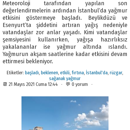
Meteoroloji tarafından yapılan son
değerlendirmelerin ardından İstanbul’da yağmur
etkisini göstermeye başladı. Beylikdüzü ve
Esenyurt’ta şiddetini artıran yağış nedeniyle
vatandaşlar zor anlar yaşadı. Kimi vatandaşlar
şemsiyesini kullanırken, yağışa hazırlıksız
yakalananlar ise yağmur altında ıslandı.
Yağmurun akşam saatlerine kadar etkisini devam
ettirmesi bekleniyor.
Etiketler:
başladı
,
beklenen
,
etkili
,
fırtına
,
İstanbul'da
,
rüzgar
,
sağanak yağmur
📆 21 Mayıs 2021 Cuma 12:44 · 💬 0 yorum ·