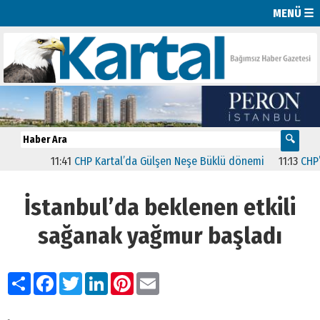
MENÜ ☰
11:41
CHP Kartal’da Gülşen Neşe Büklü dönemi
11:13
CHP’de İs
İstanbul’da beklenen etkili
sağanak yağmur başladı
Paylaş
Facebook
Twitter
LinkedIn
Pinterest
Email