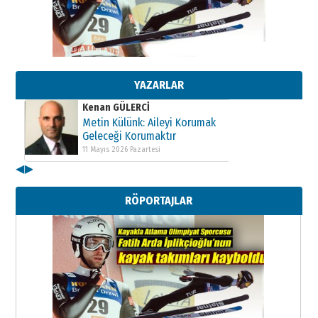
Kenan GÜLERCİ
Metin Külünk: Aileyi Korumak
Geleceği Korumaktır
11 Mayıs 2026 Pazartesi
YAZARLAR
Kenan GÜLERCİ
Metin Külünk: Aileyi Korumak
Geleceği Korumaktır
11 Mayıs 2026 Pazartesi
◀
▶
Kenan GÜLERCİ
Metin Külünk: Aileyi Korumak
RÖPORTAJLAR
Geleceği Korumaktır
11 Mayıs 2026 Pazartesi