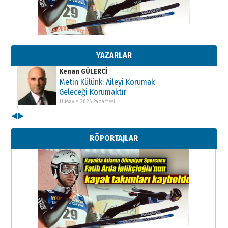
Kenan GÜLERCİ
Metin Külünk: Aileyi Korumak
Geleceği Korumaktır
11 Mayıs 2026 Pazartesi
YAZARLAR
Kenan GÜLERCİ
Metin Külünk: Aileyi Korumak
Geleceği Korumaktır
11 Mayıs 2026 Pazartesi
◀
▶
Kenan GÜLERCİ
Metin Külünk: Aileyi Korumak
RÖPORTAJLAR
Geleceği Korumaktır
11 Mayıs 2026 Pazartesi