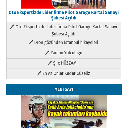
Oto Ekspertizde Lider firma Pilot Garage Kartal Sanayi
Şubesi Açıldı
🖊 Oto Ekspertizde Lider firma Pilot Garage Kartal Sanayi
Şubesi Açıldı
🖊 Dron gözünden İstanbul hikayeleri
🖊 Zaman Yolculuğu
🖊 Şiir; HÜZZAM…
🖊 En Az Onlar Kadar Güzeliz
YENİ SAYI