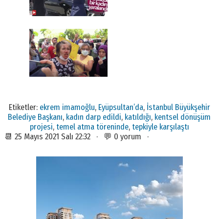
Etiketler:
ekrem imamoğlu
,
Eyüpsultan’da
,
İstanbul Büyükşehir
Belediye Başkanı
,
kadın darp edildi
,
katıldığı
,
kentsel dönüşüm
projesi
,
temel atma töreninde
,
tepkiyle karşılaştı
📆 25 Mayıs 2021 Salı 22:32 · 💬 0 yorum ·