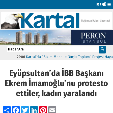
MENÜ ☰
22:06
Kartal’da “Bizim Mahalle Güçlü Toplum” Projesi Hayata Ge
Eyüpsultan’da İBB Başkanı
Ekrem İmamoğlu’nu protesto
ettiler, kadın yaralandı
Paylaş
Facebook
Twitter
LinkedIn
Pinterest
Email