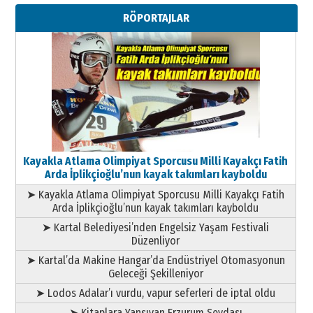
Metin Külünk: Aileyi Korumak
RÖPORTAJLAR
Geleceği Korumaktır
11 Mayıs 2026 Pazartesi
Kayakla Atlama Olimpiyat Sporcusu Milli Kayakçı Fatih
Arda İplikçioğlu’nun kayak takımları kayboldu
➤ Kayakla Atlama Olimpiyat Sporcusu Milli Kayakçı Fatih
Arda İplikçioğlu’nun kayak takımları kayboldu
➤ Kartal Belediyesi’nden Engelsiz Yaşam Festivali
Düzenliyor
➤ Kartal’da Makine Hangar’da Endüstriyel Otomasyonun
Geleceği Şekilleniyor
➤ Lodos Adalar’ı vurdu, vapur seferleri de iptal oldu
➤ Kitaplara Yansıyan Erzurum Sevdası