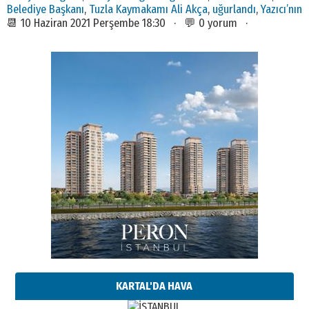
Belediye Başkanı
,
Tuzla Kaymakamı Ali Akça
,
uğurlandı
,
Yazıcı’nın
📆 10 Haziran 2021 Perşembe 18:30 · 💬 0 yorum ·
KARTAL'DA HAVA