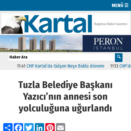
MENÜ ☰
11:41
CHP Kartal’da Gülşen Neşe Büklü dönemi
11:13
CHP’de İstanb
Tuzla Belediye Başkanı
Yazıcı’nın annesi son
yolculuğuna uğurlandı
Paylaş
Facebook
Twitter
LinkedIn
Pinterest
Email