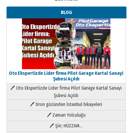
BLOG
Oto Ekspertizde Lider firma Pilot Garage Kartal Sanayi
Şubesi Açıldı
🖊 Oto Ekspertizde Lider firma Pilot Garage Kartal Sanayi
Şubesi Açıldı
🖊 Dron gözünden İstanbul hikayeleri
🖊 Zaman Yolculuğu
🖊 Şiir; HÜZZAM…