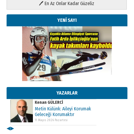
🖊 En Az Onlar Kadar Güzeliz
YENİ SAYI
Kenan GÜLERCİ
Metin Külünk: Aileyi Korumak
Geleceği Korumaktır
11 Mayıs 2026 Pazartesi
YAZARLAR
Kenan GÜLERCİ
Metin Külünk: Aileyi Korumak
Geleceği Korumaktır
11 Mayıs 2026 Pazartesi
◀
▶
Kenan GÜLERCİ