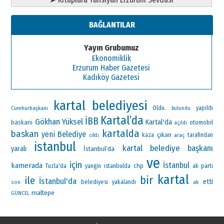
BAĞLANTILAR
Yayın Grubumuz
Ekonomiklik
Erzurum Haber Gazetesi
Kadıköy Gazetesi
kartal belediyesi
Oldu.
Cumhurbaşkanı
yapıldı
bulundu
Kartal’da
İBB
Gökhan Yüksel
Kartal'da
baskani
otomobil
açıldı
kartalda
baskan
yeni
Belediye
çıkan
kaza
araç
tarafından
cikti
istanbul
kartal belediye başkanı
yaralı
İstanbul’da
ve
için
İstanbul
kamerada
chp
ak parti
Tuzla'da
yangin
istanbulda
kartal
bir
ile
İstanbul'da
etti
belediyesi
yakalandı
ak
son
maltepe
GÜNCEL