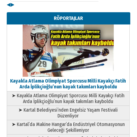
◀
▶
Kenan GÜLERCİ
Metin Külünk: Aileyi Korumak
RÖPORTAJLAR
Geleceği Korumaktır
11 Mayıs 2026 Pazartesi
Kayakla Atlama Olimpiyat Sporcusu Milli Kayakçı Fatih
Arda İplikçioğlu’nun kayak takımları kayboldu
➤ Kayakla Atlama Olimpiyat Sporcusu Milli Kayakçı Fatih
Arda İplikçioğlu’nun kayak takımları kayboldu
➤ Kartal Belediyesi’nden Engelsiz Yaşam Festivali
Düzenliyor
➤ Kartal’da Makine Hangar’da Endüstriyel Otomasyonun
Geleceği Şekilleniyor