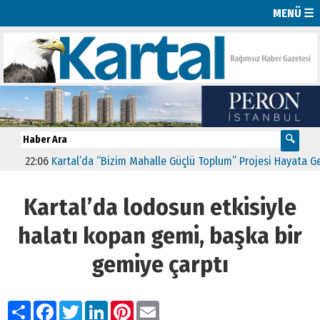
MENÜ ☰
22:06
Kartal’da “Bizim Mahalle Güçlü Toplum” Projesi Hayata Geçti
Kartal’da lodosun etkisiyle
halatı kopan gemi, başka bir
gemiye çarptı
Paylaş
Facebook
Twitter
LinkedIn
Pinterest
Email