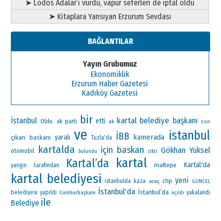
➤ Lodos Adalar’ı vurdu, vapur seferleri de iptal oldu
➤ Kitaplara Yansıyan Erzurum Sevdası
BAĞLANTILAR
Yayın Grubumuz
Ekonomiklik
Erzurum Haber Gazetesi
Kadıköy Gazetesi
bir
kartal belediye başkanı
İstanbul
etti
Oldu.
ak parti
ak
son
ve
istanbul
İBB
kamerada
çıkan
yaralı
baskani
Tuzla'da
kartalda
için
baskan
Gökhan Yüksel
otomobil
bulundu
cikti
kartal
Kartal’da
Kartal'da
maltepe
yangin
tarafından
kartal belediyesi
yeni
chp
istanbulda
kaza
araç
GÜNCEL
İstanbul'da
İstanbul’da
belediyesi
yapıldı
Cumhurbaşkanı
yakalandı
açıldı
ile
Belediye