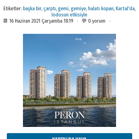
Etiketler:
başka bir
,
çarptı
,
gemi
,
gemiye
,
halatı kopan
,
Kartal'da
,
lodosun etkisiyle
📆 16 Haziran 2021 Çarşamba 18:19 · 💬 0 yorum ·