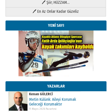
🖊 Şiir; HÜZZAM…
🖊 En Az Onlar Kadar Güzeliz
YENİ SAYI
Kenan GÜLERCİ
Metin Külünk: Aileyi Korumak
Geleceği Korumaktır
11 Mayıs 2026 Pazartesi
YAZARLAR
Kenan GÜLERCİ
Metin Külünk: Aileyi Korumak
Geleceği Korumaktır
11 Mayıs 2026 Pazartesi