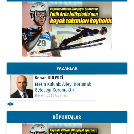
Kenan GÜLERCİ
Metin Külünk: Aileyi Korumak
Geleceği Korumaktır
11 Mayıs 2026 Pazartesi
YAZARLAR
Kenan GÜLERCİ
Metin Külünk: Aileyi Korumak
Geleceği Korumaktır
11 Mayıs 2026 Pazartesi
◀
▶
Kenan GÜLERCİ
Metin Külünk: Aileyi Korumak
RÖPORTAJLAR
Geleceği Korumaktır
11 Mayıs 2026 Pazartesi