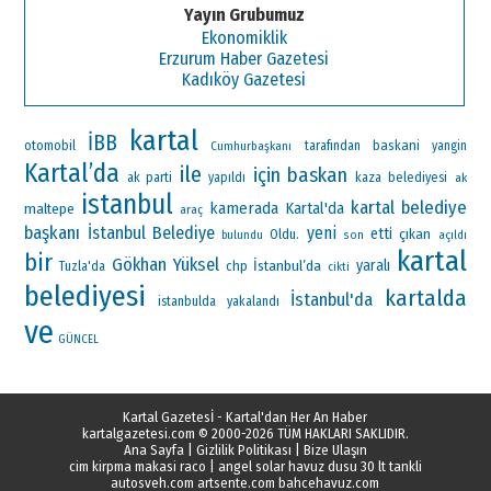
Yayın Grubumuz
Ekonomiklik
Erzurum Haber Gazetesi
Kadıköy Gazetesi
kartal
İBB
otomobil
baskani
Cumhurbaşkanı
tarafından
yangin
Kartal’da
ile
için
baskan
ak parti
yapıldı
kaza
belediyesi
ak
istanbul
kartal belediye
kamerada
Kartal'da
maltepe
araç
başkanı
İstanbul
Belediye
yeni
etti
çıkan
Oldu.
bulundu
son
açıldı
kartal
bir
Gökhan Yüksel
İstanbul’da
yaralı
chp
Tuzla'da
cikti
belediyesi
kartalda
İstanbul'da
istanbulda
yakalandı
ve
GÜNCEL
Kartal Gazetesİ - Kartal'dan Her An Haber
kartalgazetesi.com
© 2000-2026 TÜM HAKLARI SAKLIDIR.
Ana Sayfa
|
Gizlilik Politikası
|
Bize Ulaşın
cim kirpma makasi raco
|
angel solar havuz dusu 30 lt tankli
autosveh.com
artsente.com
bahcehavuz.com