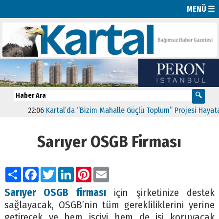
MENÜ ☰
22:06
Kartal’da “Bizim Mahalle Güçlü Toplum” Projesi Hayata Geçt
Sarıyer OSGB Firması
Paylaş
Facebook
Twitter
LinkedIn
Pinterest
Email
Sarıyer OSGB firması
için şirketinize destek
sağlayacak, OSGB’nin tüm gerekliliklerini yerine
getirecek ve hem işçiyi hem de işi koruyacak