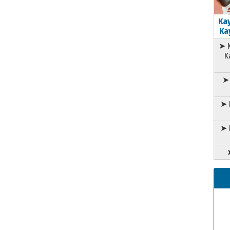
Kay
Kay
➤ K
K
➤ 
➤ 
➤ 