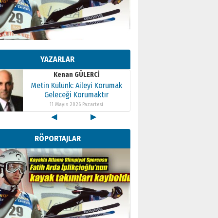
Kenan GÜLERCİ
Metin Külünk: Aileyi Korumak
Geleceği Korumaktır
YAZARLAR
11 Mayıs 2026 Pazartesi
Kenan GÜLERCİ
Metin Külünk: Aileyi Korumak
Geleceği Korumaktır
11 Mayıs 2026 Pazartesi
◀
▶
Kenan GÜLERCİ
Metin Külünk: Aileyi Korumak
RÖPORTAJLAR
Geleceği Korumaktır
11 Mayıs 2026 Pazartesi