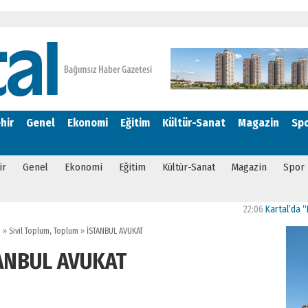
hir
Genel
Ekonomi
Eğitim
Kültür-Sanat
Magazin
Sp
ir
Genel
Ekonomi
Eğitim
Kültür-Sanat
Magazin
Spor
22:06
Kartal’da “Bizim M
i
»
Sivil Toplum
,
Toplum
»
İSTANBUL AVUKAT
ANBUL AVUKAT