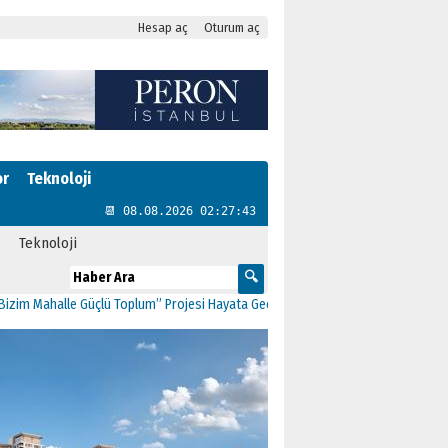
Hesap aç
Oturum aç
or
Teknoloji
📆 08.08.2026 02:27:44
Teknoloji
ahalle Güçlü Toplum” Projesi Hayata Geçti
11:41
CHP Kartal’da Gülşen Neşe Bü