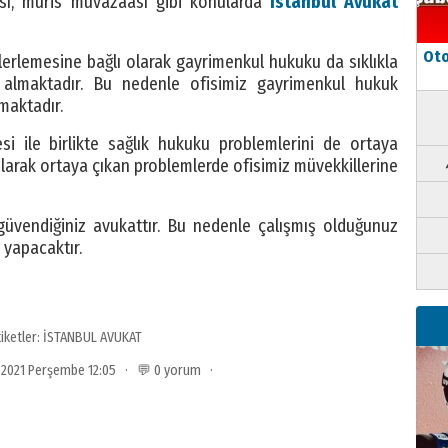
ası, muris muvazaası gibi konularda
İstanbul Avukat
Oto
lerlemesine bağlı olarak gayrimenkul hukuku da sıklıkla
 almaktadır. Bu nedenle ofisimiz gayrimenkul hukuk
maktadır.
si ile birlikte sağlık hukuku problemlerini de ortaya
 olarak ortaya çıkan problemlerde ofisimiz müvekkillerine
 güvendiğiniz avukattır. Bu nedenle çalışmış olduğunuz
i yapacaktır.
tiketler:
İSTANBUL AVUKAT
2021 Perşembe 12:05 · 💬 0 yorum ·