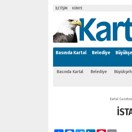
İLETİŞİM
KÜNYE
Basında Kartal
Belediye
Büyükşe
Basında Kartal
Belediye
Büyükşeh
Kartal Gazetes
İST
Paylaş
Facebook
Twitter
LinkedIn
Pinterest
Email