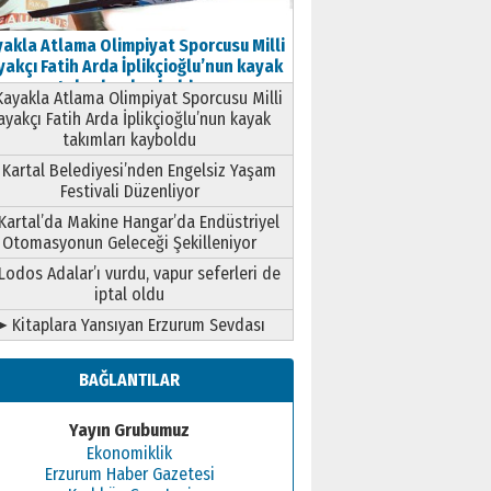
akla Atlama Olimpiyat Sporcusu Milli
akçı Fatih Arda İplikçioğlu’nun kayak
takımları kayboldu
ayakla Atlama Olimpiyat Sporcusu Milli
ayakçı Fatih Arda İplikçioğlu’nun kayak
takımları kayboldu
Kartal Belediyesi’nden Engelsiz Yaşam
Festivali Düzenliyor
Kartal’da Makine Hangar’da Endüstriyel
Otomasyonun Geleceği Şekilleniyor
Lodos Adalar’ı vurdu, vapur seferleri de
iptal oldu
➤ Kitaplara Yansıyan Erzurum Sevdası
BAĞLANTILAR
Yayın Grubumuz
Ekonomiklik
Erzurum Haber Gazetesi