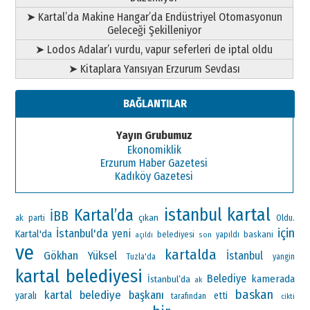
➤ Kartal’da Makine Hangar’da Endüstriyel Otomasyonun
Geleceği Şekilleniyor
➤ Lodos Adalar’ı vurdu, vapur seferleri de iptal oldu
➤ Kitaplara Yansıyan Erzurum Sevdası
BAĞLANTILAR
Yayın Grubumuz
Ekonomiklik
Erzurum Haber Gazetesi
Kadıköy Gazetesi
kartal
istanbul
Kartal’da
İBB
çıkan
ak parti
Oldu.
için
İstanbul'da
yeni
Kartal'da
baskani
belediyesi
yapıldı
açıldı
son
ve
kartalda
Gökhan Yüksel
İstanbul
Tuzla'da
yangin
kartal belediyesi
Belediye
kamerada
İstanbul’da
ak
baskan
kartal belediye başkanı
yaralı
etti
tarafından
cikti