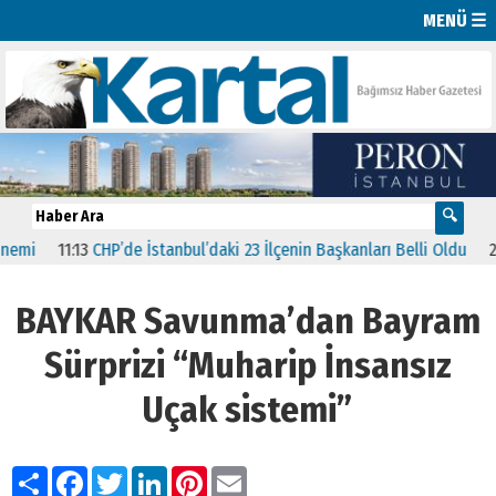
MENÜ ☰
11:13
CHP’de İstanbul’daki 23 İlçenin Başkanları Belli Oldu
23:19
AK P
BAYKAR Savunma’dan Bayram
Sürprizi “Muharip İnsansız
Uçak sistemi”
Paylaş
Facebook
Twitter
LinkedIn
Pinterest
Email