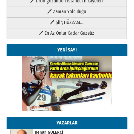
🖊 Dron gözünden İstanbul hikayeleri
🖊 Zaman Yolculuğu
🖊 Şiir; HÜZZAM…
🖊 En Az Onlar Kadar Güzeliz
YENİ SAYI
Kenan GÜLERCİ
Metin Külünk: Aileyi Korumak
Geleceği Korumaktır
11 Mayıs 2026 Pazartesi
YAZARLAR
Kenan GÜLERCİ