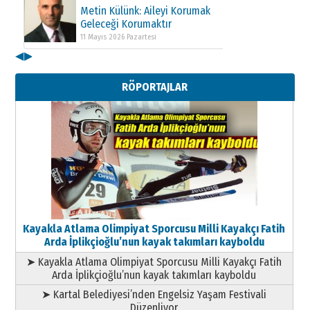
Metin Külünk: Aileyi Korumak
Geleceği Korumaktır
11 Mayıs 2026 Pazartesi
◀
▶
Kenan GÜLERCİ
Metin Külünk: Aileyi Korumak
RÖPORTAJLAR
Geleceği Korumaktır
11 Mayıs 2026 Pazartesi
Kayakla Atlama Olimpiyat Sporcusu Milli Kayakçı Fatih
Arda İplikçioğlu’nun kayak takımları kayboldu
➤ Kayakla Atlama Olimpiyat Sporcusu Milli Kayakçı Fatih
Arda İplikçioğlu’nun kayak takımları kayboldu
➤ Kartal Belediyesi’nden Engelsiz Yaşam Festivali
Düzenliyor