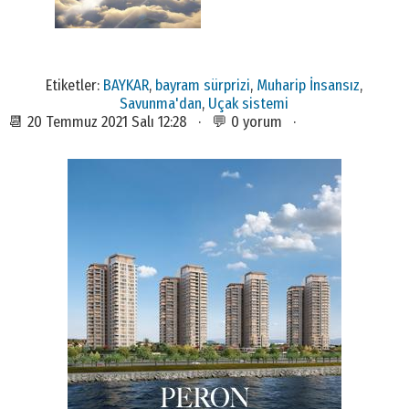
Etiketler:
BAYKAR
,
bayram sürprizi
,
Muharip İnsansız
,
Savunma'dan
,
Uçak sistemi
📆 20 Temmuz 2021 Salı 12:28 · 💬 0 yorum ·