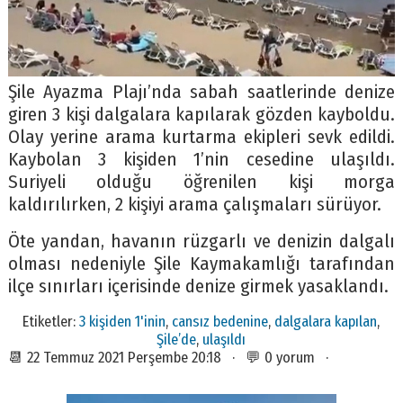
Şile Ayazma Plajı’nda sabah saatlerinde denize
giren 3 kişi dalgalara kapılarak gözden kayboldu.
Olay yerine arama kurtarma ekipleri sevk edildi.
Kaybolan 3 kişiden 1’nin cesedine ulaşıldı.
Suriyeli olduğu öğrenilen kişi morga
kaldırılırken, 2 kişiyi arama çalışmaları sürüyor.
Öte yandan, havanın rüzgarlı ve denizin dalgalı
olması nedeniyle Şile Kaymakamlığı tarafından
ilçe sınırları içerisinde denize girmek yasaklandı.
Etiketler:
3 kişiden 1'inin
,
cansız bedenine
,
dalgalara kapılan
,
Şile’de
,
ulaşıldı
📆 22 Temmuz 2021 Perşembe 20:18 · 💬 0 yorum ·