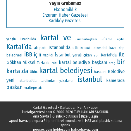
Yayın Grubumuz
Ekonomiklik
Erzurum Haber Gazetesi
Kadıköy Gazetesi
ve
kartal
yangin
istanbulda
Cumhurbaşkanı
GÜNCEL
açıldı
Kartal’da
İstanbul'da
etti
ak parti
otomobil
chp
kaza
bulundu
ile
İBB
için
İstanbul
Kartal'da
yaralı
çıkan
belediyesi
yapıldı
son
bir
Gökhan Yüksel
kartal belediye başkanı
Tuzla'da
araç
cikti
kartal belediyesi
kartalda
Belediye
Oldu.
baskani
istanbul
yeni
kamerada
İstanbul’da
tarafından
yakalandı
baskan
maltepe
ak
Kartal Gazetesİ - Kartal'dan Her An Haber
kartalgazetesi.com
© 2000-2026 TÜM HAKLARI SAKLIDIR.
Ana Sayfa
|
Gizlilik Politikası
|
Bize Ulaşın
wpool havuz pompasi 3 hp onfiltreli monofaze
|
1453 acili plastik sulama
sprink
peosoc.com
hoblei.com
bahcehavuz.com