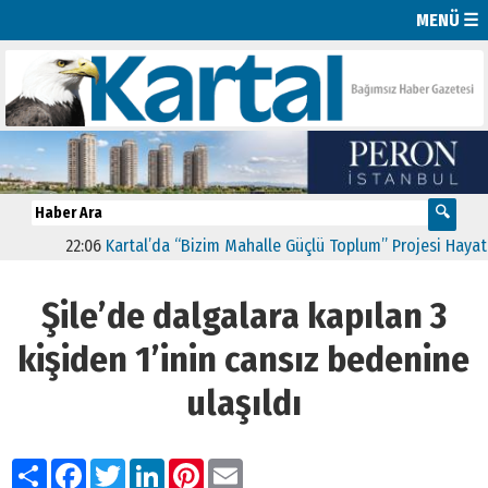
MENÜ ☰
22:06
Kartal’da “Bizim Mahalle Güçlü Toplum” Projesi Hayata Ge
Şile’de dalgalara kapılan 3
kişiden 1’inin cansız bedenine
ulaşıldı
Paylaş
Facebook
Twitter
LinkedIn
Pinterest
Email