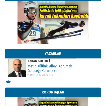
Kenan GÜLERCİ
Metin Külünk: Aileyi Korumak
Geleceği Korumaktır
11 Mayıs 2026 Pazartesi
YAZARLAR
Kenan GÜLERCİ
Metin Külünk: Aileyi Korumak
Geleceği Korumaktır
11 Mayıs 2026 Pazartesi
◀
▶
Kenan GÜLERCİ
Metin Külünk: Aileyi Korumak
RÖPORTAJLAR
Geleceği Korumaktır
11 Mayıs 2026 Pazartesi