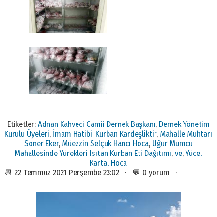
Etiketler:
Adnan Kahveci Camii Dernek Başkanı
,
Dernek Yönetim
Kurulu Üyeleri
,
İmam Hatibi
,
Kurban Kardeşliktir
,
Mahalle Muhtarı
Soner Eker
,
Müezzin Selçuk Hancı Hoca
,
Uğur Mumcu
Mahallesinde Yürekleri Isıtan Kurban Eti Dağıtımı
,
ve
,
Yücel
Kartal Hoca
📆 22 Temmuz 2021 Perşembe 23:02 · 💬 0 yorum ·