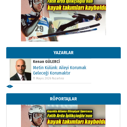
Kenan GÜLERCİ
Metin Külünk: Aileyi Korumak
Geleceği Korumaktır
11 Mayıs 2026 Pazartesi
YAZARLAR
Kenan GÜLERCİ
Metin Külünk: Aileyi Korumak
Geleceği Korumaktır
11 Mayıs 2026 Pazartesi
◀
▶
Kenan GÜLERCİ
Metin Külünk: Aileyi Korumak
RÖPORTAJLAR
Geleceği Korumaktır
11 Mayıs 2026 Pazartesi