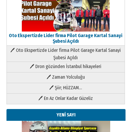
Oto Ekspertizde Lider firma Pilot Garage Kartal Sanayi
Şubesi Açıldı
🖊 Oto Ekspertizde Lider firma Pilot Garage Kartal Sanayi
Şubesi Açıldı
🖊 Dron gözünden İstanbul hikayeleri
🖊 Zaman Yolculuğu
🖊 Şiir; HÜZZAM…
🖊 En Az Onlar Kadar Güzeliz
YENİ SAYI