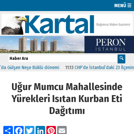
MENÜ ☰
şen Neşe Büklü dönemi
11:13
CHP’de İstanbul’daki 23 İlçenin Başkanl
Uğur Mumcu Mahallesinde
Yürekleri Isıtan Kurban Eti
Dağıtımı
Paylaş
Facebook
Twitter
LinkedIn
Pinterest
Email