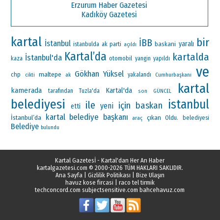
Erzurum Haber Gazetesi
Kadıköy Gazetesi
kartal
bir
İBB
İstanbul
yaralı
ak parti
baskani
istanbulda
açıldı
Kartal’da
kartalda
İstanbul'da
otomobil
kaza
yangin
yapıldı
ve
Gökhan Yüksel
maltepe
chp
ak
yakalandı
Cumhurbaşkanı
cikti
kartal
kamerada
Kartal'da
tarafından
Tuzla'da
son
GÜNCEL
belediyesi
istanbul
ile
için
baskan
yeni
etti
kartal belediye başkanı
İstanbul’da
çıkan
Oldu.
araç
belediyesi
Belediye
bulundu
Kartal Gazetesİ - Kartal'dan Her An Haber
kartalgazetesi.com
© 2000-2026 TÜM HAKLARI SAKLIDIR.
Ana Sayfa
|
Gizlilik Politikası
|
Bize Ulaşın
havuz kose fircasi
|
raco tel tirmik
techconcord.com
subjectsensitive.com
bahcehavuz.com