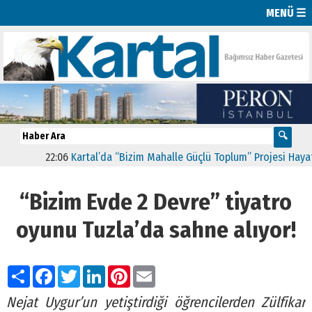
MENÜ ☰
22:06
Kartal’da “Bizim Mahalle Güçlü Toplum” Projesi Hayata Geçt
“Bizim Evde 2 Devre” tiyatro
oyunu Tuzla’da sahne alıyor!
Paylaş
Facebook
Twitter
LinkedIn
Pinterest
Email
Nejat Uygur’un yetiştirdiği öğrencilerden Zülfikar