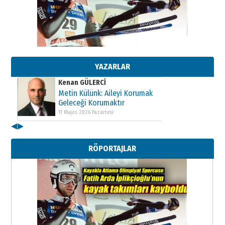
Kenan GÜLERCİ
Metin Külünk: Aileyi Korumak
Geleceği Korumaktır
11 Mayıs 2026 Pazartesi
YAZARLAR
Kenan GÜLERCİ
Metin Külünk: Aileyi Korumak
Geleceği Korumaktır
11 Mayıs 2026 Pazartesi
◀
▶
Kenan GÜLERCİ
Metin Külünk: Aileyi Korumak
RÖPORTAJLAR
Geleceği Korumaktır
11 Mayıs 2026 Pazartesi