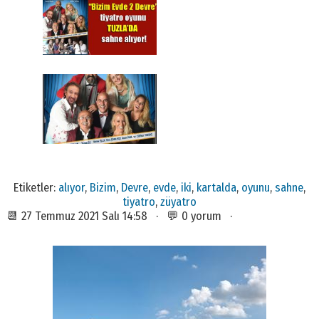
Etiketler:
alıyor
,
Bizim
,
Devre
,
evde
,
iki
,
kartalda
,
oyunu
,
sahne
,
tiyatro
,
züyatro
📆 27 Temmuz 2021 Salı 14:58 · 💬 0 yorum ·