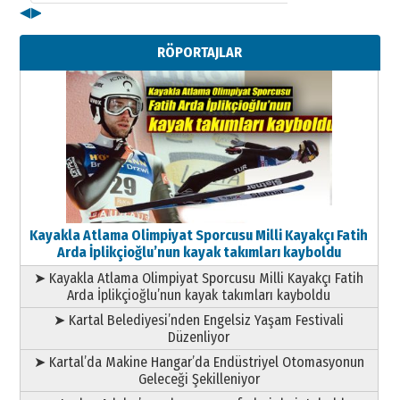
◀
▶
Kenan GÜLERCİ
Metin Külünk: Aileyi Korumak
RÖPORTAJLAR
Geleceği Korumaktır
11 Mayıs 2026 Pazartesi
Kayakla Atlama Olimpiyat Sporcusu Milli Kayakçı Fatih
Arda İplikçioğlu’nun kayak takımları kayboldu
➤ Kayakla Atlama Olimpiyat Sporcusu Milli Kayakçı Fatih
Arda İplikçioğlu’nun kayak takımları kayboldu
➤ Kartal Belediyesi’nden Engelsiz Yaşam Festivali
Düzenliyor
➤ Kartal’da Makine Hangar’da Endüstriyel Otomasyonun
Geleceği Şekilleniyor