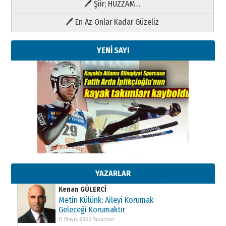
🖊 Şiir; HÜZZAM…
🖊 En Az Onlar Kadar Güzeliz
YENİ SAYI
Kenan GÜLERCİ
Metin Külünk: Aileyi Korumak
Geleceği Korumaktır
11 Mayıs 2026 Pazartesi
YAZARLAR
Kenan GÜLERCİ
Metin Külünk: Aileyi Korumak
Geleceği Korumaktır
11 Mayıs 2026 Pazartesi