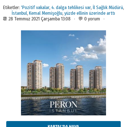
Etiketler:
'Pozitif vakalar
,
4. dalga tehlikesi var
,
İl Sağlık Müdürü
,
İstanbul
,
Kemal Memişoğlu
,
yüzde ellinin üzerinde arttı
📆 28 Temmuz 2021 Çarşamba 13:08 · 💬 0 yorum ·
KARTAL'DA HAVA