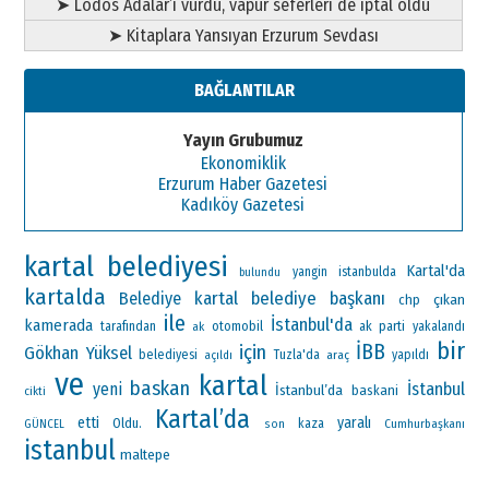
➤ Lodos Adalar’ı vurdu, vapur seferleri de iptal oldu
➤ Kitaplara Yansıyan Erzurum Sevdası
BAĞLANTILAR
Yayın Grubumuz
Ekonomiklik
Erzurum Haber Gazetesi
Kadıköy Gazetesi
kartal belediyesi
Kartal'da
yangin
istanbulda
bulundu
kartalda
kartal belediye başkanı
Belediye
çıkan
chp
ile
İstanbul'da
kamerada
otomobil
ak parti
tarafından
ak
yakalandı
bir
İBB
için
Gökhan Yüksel
belediyesi
Tuzla'da
araç
yapıldı
açıldı
ve
kartal
baskan
yeni
İstanbul
İstanbul’da
baskani
cikti
Kartal’da
etti
yaralı
Oldu.
kaza
Cumhurbaşkanı
GÜNCEL
son
istanbul
maltepe