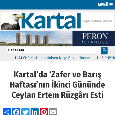
MENÜ ☰
11:41
CHP Kartal’da Gülşen Neşe Büklü dönemi
11:13
CHP’de İstanb
Kartal’da ‘Zafer ve Barış
Haftası’nın İkinci Gününde
Ceylan Ertem Rüzgârı Esti
Paylaş
Facebook
Twitter
LinkedIn
Pinterest
Email