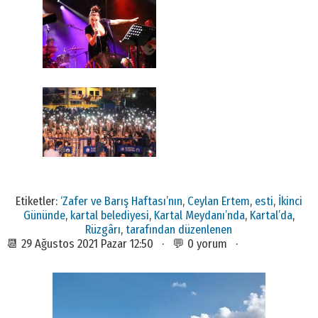
Etiketler:
‘Zafer ve Barış Haftası’nın
,
Ceylan Ertem
,
esti
,
İkinci
Gününde
,
kartal belediyesi
,
Kartal Meydanı’nda
,
Kartal’da
,
Rüzgârı
,
tarafından düzenlenen
📆 29 Ağustos 2021 Pazar 12:50 · 💬 0 yorum ·