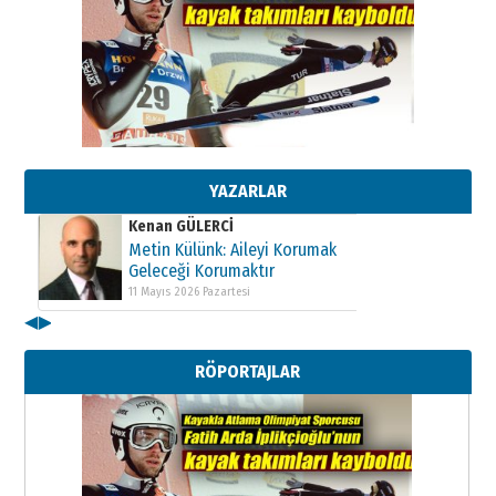
Kenan GÜLERCİ
Metin Külünk: Aileyi Korumak
Geleceği Korumaktır
11 Mayıs 2026 Pazartesi
YAZARLAR
Kenan GÜLERCİ
Metin Külünk: Aileyi Korumak
Geleceği Korumaktır
11 Mayıs 2026 Pazartesi
◀
▶
Kenan GÜLERCİ
Metin Külünk: Aileyi Korumak
RÖPORTAJLAR
Geleceği Korumaktır
11 Mayıs 2026 Pazartesi