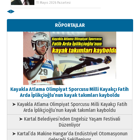
11 Mayıs 2026 Pazartesi
◀
▶
Kenan GÜLERCİ
Metin Külünk: Aileyi Korumak
RÖPORTAJLAR
Geleceği Korumaktır
11 Mayıs 2026 Pazartesi
Kayakla Atlama Olimpiyat Sporcusu Milli Kayakçı Fatih
Arda İplikçioğlu’nun kayak takımları kayboldu
➤ Kayakla Atlama Olimpiyat Sporcusu Milli Kayakçı Fatih
Arda İplikçioğlu’nun kayak takımları kayboldu
➤ Kartal Belediyesi’nden Engelsiz Yaşam Festivali
Düzenliyor
➤ Kartal’da Makine Hangar’da Endüstriyel Otomasyonun
Geleceği Şekilleniyor