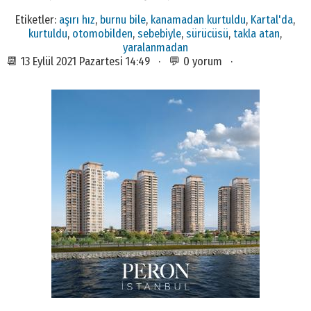
Etiketler:
aşırı hız
,
burnu bile
,
kanamadan kurtuldu
,
Kartal'da
,
kurtuldu
,
otomobilden
,
sebebiyle
,
sürücüsü
,
takla atan
,
yaralanmadan
📆 13 Eylül 2021 Pazartesi 14:49 · 💬 0 yorum ·