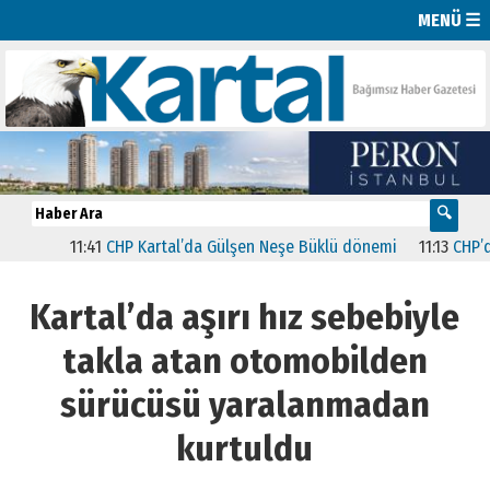
MENÜ ☰
11:41
CHP Kartal’da Gülşen Neşe Büklü dönemi
11:13
CHP’de İst
Kartal’da aşırı hız sebebiyle
takla atan otomobilden
sürücüsü yaralanmadan
kurtuldu