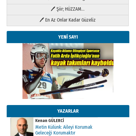
🖊 Şiir; HÜZZAM…
🖊 En Az Onlar Kadar Güzeliz
YENİ SAYI
Kenan GÜLERCİ
Metin Külünk: Aileyi Korumak
Geleceği Korumaktır
11 Mayıs 2026 Pazartesi
YAZARLAR
Kenan GÜLERCİ
Metin Külünk: Aileyi Korumak
Geleceği Korumaktır