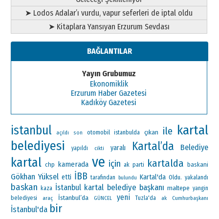
➤ Lodos Adalar’ı vurdu, vapur seferleri de iptal oldu
➤ Kitaplara Yansıyan Erzurum Sevdası
BAĞLANTILAR
Yayın Grubumuz
Ekonomiklik
Erzurum Haber Gazetesi
Kadıköy Gazetesi
kartal
istanbul
ile
çıkan
otomobil
istanbulda
açıldı
son
belediyesi
Kartal’da
Belediye
yaralı
yapıldı
cikti
ve
kartal
kartalda
için
kamerada
chp
ak parti
baskani
İBB
Gökhan Yüksel
Kartal'da
etti
Oldu.
tarafından
yakalandı
bulundu
baskan
kartal belediye başkanı
İstanbul
maltepe
kaza
yangin
yeni
İstanbul’da
belediyesi
araç
Tuzla'da
ak
Cumhurbaşkanı
GÜNCEL
bir
İstanbul'da