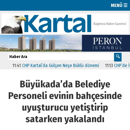
MENÜ ☰
11:41
CHP Kartal’da Gülşen Neşe Büklü dönemi
11:13
CHP’de İstanb
Büyükada’da Belediye
Personeli evinin bahçesinde
uyuşturucu yetiştirip
satarken yakalandı