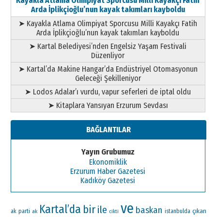
Kayakla Atlama Olimpiyat Sporcusu Milli Kayakçı Fatih
Arda İplikçioğlu’nun kayak takımları kayboldu
➤ Kayakla Atlama Olimpiyat Sporcusu Milli Kayakçı Fatih
Arda İplikçioğlu’nun kayak takımları kayboldu
➤ Kartal Belediyesi’nden Engelsiz Yaşam Festivali
Düzenliyor
➤ Kartal’da Makine Hangar’da Endüstriyel Otomasyonun
Geleceği Şekilleniyor
➤ Lodos Adalar’ı vurdu, vapur seferleri de iptal oldu
➤ Kitaplara Yansıyan Erzurum Sevdası
BAĞLANTILAR
Yayın Grubumuz
Ekonomiklik
Erzurum Haber Gazetesi
Kadıköy Gazetesi
ve
Kartal’da
bir
ile
baskan
çıkan
ak parti
ak
istanbulda
cikti