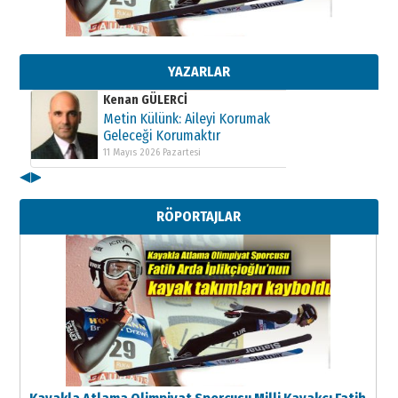
Kenan GÜLERCİ
Metin Külünk: Aileyi Korumak
Geleceği Korumaktır
11 Mayıs 2026 Pazartesi
YAZARLAR
Kenan GÜLERCİ
Metin Külünk: Aileyi Korumak
Geleceği Korumaktır
11 Mayıs 2026 Pazartesi
◀
▶
Kenan GÜLERCİ
Metin Külünk: Aileyi Korumak
RÖPORTAJLAR
Geleceği Korumaktır
11 Mayıs 2026 Pazartesi