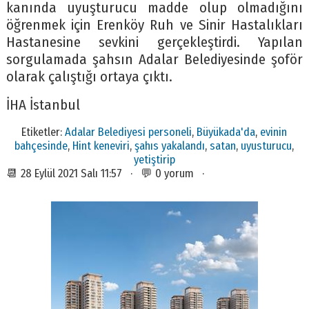
kanında uyuşturucu madde olup olmadığını
öğrenmek için Erenköy Ruh ve Sinir Hastalıkları
Hastanesine sevkini gerçekleştirdi. Yapılan
sorgulamada şahsın Adalar Belediyesinde şoför
olarak çalıştığı ortaya çıktı.
İHA İstanbul
Etiketler:
Adalar Belediyesi personeli
,
Büyükada'da
,
evinin
bahçesinde
,
Hint keneviri
,
şahıs yakalandı
,
satan
,
uyusturucu
,
yetiştirip
📆 28 Eylül 2021 Salı 11:57 · 💬 0 yorum ·