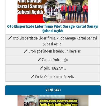
Oto Ekspertizde Lider firma Pilot Garage Kartal Sanayi
Şubesi Açıldı
🖊 Oto Ekspertizde Lider firma Pilot Garage Kartal Sanayi
Şubesi Açıldı
🖊 Dron gözünden İstanbul hikayeleri
🖊 Zaman Yolculuğu
🖊 Şiir; HÜZZAM…
🖊 En Az Onlar Kadar Güzeliz
YENİ SAYI