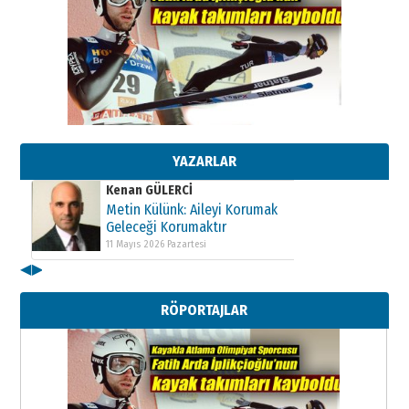
Kenan GÜLERCİ
Metin Külünk: Aileyi Korumak
Geleceği Korumaktır
11 Mayıs 2026 Pazartesi
YAZARLAR
Kenan GÜLERCİ
Metin Külünk: Aileyi Korumak
Geleceği Korumaktır
11 Mayıs 2026 Pazartesi
◀
▶
Kenan GÜLERCİ
Metin Külünk: Aileyi Korumak
RÖPORTAJLAR
Geleceği Korumaktır
11 Mayıs 2026 Pazartesi