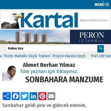
MENÜ ☰
Bizim Mahalle Güçlü Toplum” Projesi Hayata Geçti
11:41
CHP Kartal
Ahmet Berhan Yılmaz
Tüm yazıları için tıklayınız.
SONBAHARA MANZUME
Paylaş
Facebook
Twitter
LinkedIn
Pinterest
Email
Sonbahar geldi yine ve gidecek eminim,