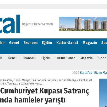
hir
Genel
Ekonomi
Eğitim
Kültür-Sanat
Magazin
Sp
ir
Genel
Ekonomi
Eğitim
Kültür-Sanat
Magazin
Spor
22:06
Kartal’da “Bizim Mahalle Güçlü Top
er
,
Gençlik
,
Genel
,
Manşet
,
Sivil Toplum
,
Toplum
»
Kartal Belediyesi Cumhuriyet
tranç Turnuvası’nda hamleler yarıştı
i Cumhuriyet Kupası Satranç
nda hamleler yarıştı