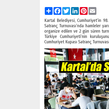
Paylaş
Facebook
Twitter
LinkedIn
Pinterest
Email
Kartal Belediyesi, Cumhuriyet’in 9
Satranç Turnuvası’nda hamleler yarış
organize edilen ve 2 gün süren turnu
Türkiye Cumhuriyeti’nin kuruluş
Cumhuriyet Kupası Satranç Turnuvası, 