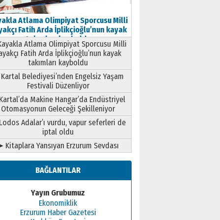
akla Atlama Olimpiyat Sporcusu Milli
akçı Fatih Arda İplikçioğlu’nun kayak
takımları kayboldu
ayakla Atlama Olimpiyat Sporcusu Milli
ayakçı Fatih Arda İplikçioğlu’nun kayak
takımları kayboldu
Kartal Belediyesi’nden Engelsiz Yaşam
Festivali Düzenliyor
Kartal’da Makine Hangar’da Endüstriyel
Otomasyonun Geleceği Şekilleniyor
Lodos Adalar’ı vurdu, vapur seferleri de
iptal oldu
➤ Kitaplara Yansıyan Erzurum Sevdası
BAĞLANTILAR
Yayın Grubumuz
Ekonomiklik
Erzurum Haber Gazetesi