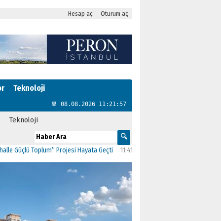
Hesap aç
Oturum aç
or
Teknoloji
📆 08.08.2026 11:21:58
Teknoloji
lum” Projesi Hayata Geçti
11:41
CHP Kartal’da Gülşen Neşe Büklü dönemi
11:1