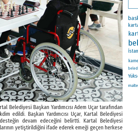
bas
kart
kar
be
İsta
kame
beled
Yüks
malt
Kartal Belediyesi Başkan Yardımcısı Adem Uçar tarafından
dim edildi. Başkan Yardımcısı Uçar, Kartal Belediyesi
desteğin devam edeceğini belirtti. Kartal Belediyesi
arının yetiştirildiğini ifade ederek emeği geçen herkese