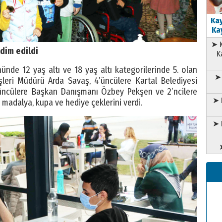
Kay
Kay
➤ K
dim edildi
K
nde 12 yaş altı ve 18 yaş altı kategorilerinde 5. olan
➤ 
şleri Müdürü Arda Savaş, 4’üncülere Kartal Belediyesi
üncülere Başkan Danışmanı Özbey Pekşen ve 2’ncilere
➤ 
adalya, kupa ve hediye çeklerini verdi.
➤ 