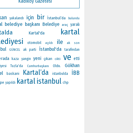
Kadıköy Gazetesi
bir
kan
için
İstanbul’da
yakalandı
bulundu
al belediye başkanı
Belediye
yaralı
araç
kartal
talda
Kartal'da
lediyesi
ile
otomobil
ak
açıldı
son
İstanbul'da
nbul
ak parti
tarafından
GÜNCEL
ve
yeni
rada
çıkan
etti
kaza
yangin
cikti
Gökhan
Oldu.
iyesi
Tuzla'da
Cumhurbaşkanı
Kartal’da
İBB
el
baskani
istanbulda
kartal
istanbul
epe
chp
yapıldı