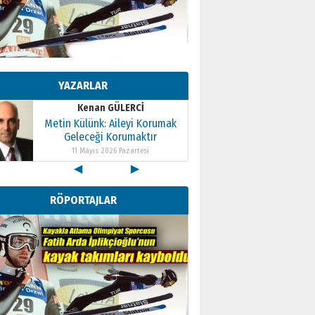
Kenan GÜLERCİ
Metin Külünk: Aileyi Korumak
Geleceği Korumaktır
YAZARLAR
11 Mayıs 2026 Pazartesi
Kenan GÜLERCİ
Metin Külünk: Aileyi Korumak
Geleceği Korumaktır
11 Mayıs 2026 Pazartesi
◀
▶
Kenan GÜLERCİ
Metin Külünk: Aileyi Korumak
RÖPORTAJLAR
Geleceği Korumaktır
11 Mayıs 2026 Pazartesi