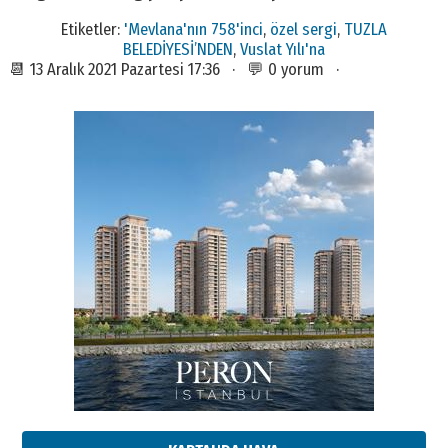
Etiketler:
'Mevlana'nın 758'inci
,
özel sergi
,
TUZLA
BELEDİYESİ’NDEN
,
Vuslat Yılı'na
📆 13 Aralık 2021 Pazartesi 17:36 · 💬 0 yorum ·