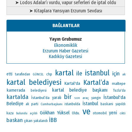
➤ Lodos Adalar’ı vurdu, vapur seferleri de iptal oldu
➤ Kitaplara Yansıyan Erzurum Sevdası
BAĞLANTILAR
Yayın Grubumuz
Ekonomiklik
Erzurum Haber Gazetesi
Kadıköy Gazetesi
kartal
istanbul
ile
için
etti
chp
tarafından
ak
GÜNCEL
kartal belediyesi
Kartal’da
Kartal'da
maltepe
kartal belediye başkanı
kamerada
belediyesi
Tuzla'da
bir
kartalda
İstanbul'da
İstanbul’da
yaralı
araç
yangin
son
Belediye
İstanbul
ak parti
baskani
Cumhurbaşkanı
istanbulda
yapıldı
ve
Gökhan Yüksel
yeni
Oldu.
otomobil
kaza
bulundu
açıldı
cikti
İBB
baskan
çıkan
yakalandı