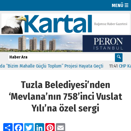
MENÜ ☰
“Bizim Mahalle Güçlü Toplum” Projesi Hayata Geçti
11:41
CHP Kartal
Tuzla Belediyesi’nden
‘Mevlana’nın 758’inci Vuslat
Yılı’na özel sergi
Paylaş
Facebook
Twitter
LinkedIn
Pinterest
Email