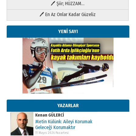
🖊 Şiir; HÜZZAM…
🖊 En Az Onlar Kadar Güzeliz
YENİ SAYI
Kenan GÜLERCİ
Metin Külünk: Aileyi Korumak
Geleceği Korumaktır
11 Mayıs 2026 Pazartesi
YAZARLAR
Kenan GÜLERCİ
Metin Külünk: Aileyi Korumak
Geleceği Korumaktır
11 Mayıs 2026 Pazartesi