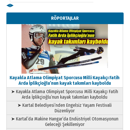
◀
▶
Kenan GÜLERCİ
Metin Külünk: Aileyi Korumak
RÖPORTAJLAR
Geleceği Korumaktır
11 Mayıs 2026 Pazartesi
Kayakla Atlama Olimpiyat Sporcusu Milli Kayakçı Fatih
Arda İplikçioğlu’nun kayak takımları kayboldu
➤ Kayakla Atlama Olimpiyat Sporcusu Milli Kayakçı Fatih
Arda İplikçioğlu’nun kayak takımları kayboldu
➤ Kartal Belediyesi’nden Engelsiz Yaşam Festivali
Düzenliyor
➤ Kartal’da Makine Hangar’da Endüstriyel Otomasyonun
Geleceği Şekilleniyor