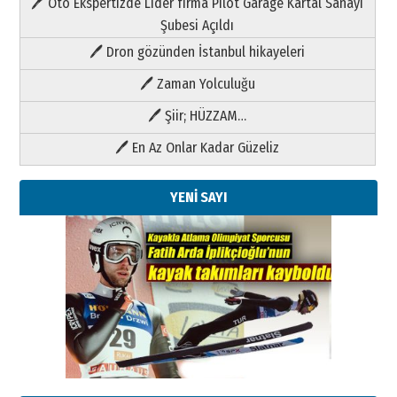
🖊 Oto Ekspertizde Lider firma Pilot Garage Kartal Sanayi
Şubesi Açıldı
🖊 Dron gözünden İstanbul hikayeleri
🖊 Zaman Yolculuğu
🖊 Şiir; HÜZZAM…
🖊 En Az Onlar Kadar Güzeliz
YENİ SAYI
Kenan GÜLERCİ
Metin Külünk: Aileyi Korumak
Geleceği Korumaktır