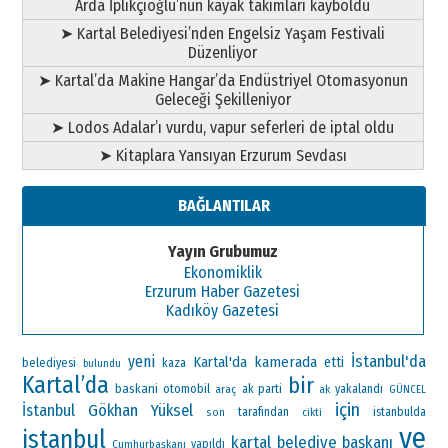
Arda İplikçioğlu’nun kayak takımları kayboldu
➤ Kartal Belediyesi’nden Engelsiz Yaşam Festivali
Düzenliyor
➤ Kartal’da Makine Hangar’da Endüstriyel Otomasyonun
Geleceği Şekilleniyor
➤ Lodos Adalar’ı vurdu, vapur seferleri de iptal oldu
➤ Kitaplara Yansıyan Erzurum Sevdası
BAĞLANTILAR
Yayın Grubumuz
Ekonomiklik
Erzurum Haber Gazetesi
Kadıköy Gazetesi
İstanbul'da
yeni
Kartal'da
kamerada
etti
belediyesi
kaza
bulundu
Kartal’da
bir
baskani
otomobil
ak parti
araç
ak
yakalandı
GÜNCEL
için
Gökhan Yüksel
İstanbul
tarafından
istanbulda
son
cikti
ve
istanbul
kartal belediye başkanı
Cumhurbaşkanı
yapıldı