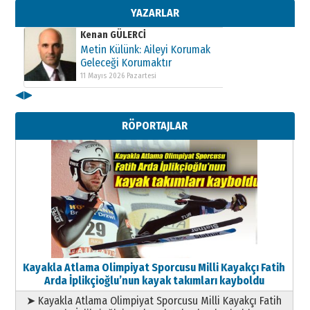
11 Mayıs 2026 Pazartesi
YAZARLAR
Kenan GÜLERCİ
Metin Külünk: Aileyi Korumak
Geleceği Korumaktır
11 Mayıs 2026 Pazartesi
◀
▶
Kenan GÜLERCİ
Metin Külünk: Aileyi Korumak
RÖPORTAJLAR
Geleceği Korumaktır
11 Mayıs 2026 Pazartesi
Kayakla Atlama Olimpiyat Sporcusu Milli Kayakçı Fatih
Arda İplikçioğlu’nun kayak takımları kayboldu
➤ Kayakla Atlama Olimpiyat Sporcusu Milli Kayakçı Fatih